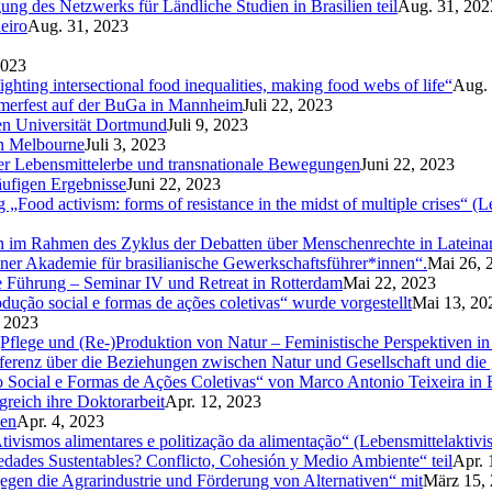
g des Netzwerks für Ländliche Studien in Brasilien teil
Aug. 31, 202
eiro
Aug. 31, 2023
2023
hting intersectional food inequalities, making food webs of life“
Aug. 
mmerfest auf der BuGa in Mannheim
Juli 22, 2023
en Universität Dortmund
Juli 9, 2023
in Melbourne
Juli 3, 2023
über Lebensmittelerbe und transnationale Bewegungen
Juni 22, 2023
äufigen Ergebnisse
Juni 22, 2023
„Food activism: forms of resistance in the midst of multiple crises“ (
n im Rahmen des Zyklus der Debatten über Menschenrechte in Latein
ner Akademie für brasilianische Gewerkschaftsführer*innen“.
Mai 26, 
e Führung – Seminar IV und Retreat in Rotterdam
Mai 22, 2023
ução social e formas de ações coletivas“ wurde vorgestellt
Mai 13, 20
 2023
flege und (Re-)Produktion von Natur – Feministische Perspektiven in
ferenz über die Beziehungen zwischen Natur und Gesellschaft und die
cial e Formas de Ações Coletivas“ von Marco Antonio Teixeira in B
lgreich ihre Doktorarbeit
Apr. 12, 2023
ien
Apr. 4, 2023
tivismos alimentares e politização da alimentação“ (Lebensmittelaktivi
ades Sustentables? Conflicto, Cohesión y Medio Ambiente“ teil
Apr. 
egen die Agrarindustrie und Förderung von Alternativen“ mit
März 15,