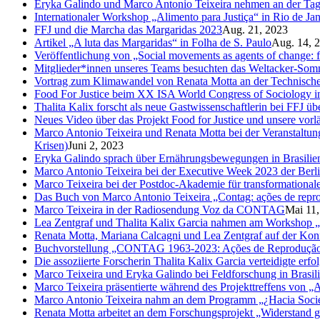
Eryka Galindo und Marco Antonio Teixeira nehmen an der Tagun
Internationaler Workshop „Alimento para Justiça“ in Rio de Jan
FFJ und die Marcha das Margaridas 2023
Aug. 21, 2023
Artikel „A luta das Margaridas“ in Folha de S. Paulo
Aug. 14, 
Veröffentlichung von „Social movements as agents of change: fig
Mitglieder*innen unseres Teams besuchten das Weltacker-So
Vortrag zum Klimawandel von Renata Motta an der Technisch
Food For Justice beim XX ISA World Congress of Sociology 
Thalita Kalix forscht als neue Gastwissenschaftlerin bei FFJ 
Neues Video über das Projekt Food for Justice und unsere vorl
Marco Antonio Teixeira und Renata Motta bei der Veranstaltung 
Krisen)
Juni 2, 2023
Eryka Galindo sprach über Ernährungsbewegungen in Brasilie
Marco Antonio Teixeira bei der Executive Week 2023 der Berli
Marco Teixeira bei der Postdoc-Akademie für transformational
Das Buch von Marco Antonio Teixeira „Contag: ações de reprod
Marco Teixeira in der Radiosendung Voz da CONTAG
Mai 11,
Lea Zentgraf und Thalita Kalix Garcia nahmen am Workshop „P
Renata Motta, Mariana Calcagni und Lea Zentgraf auf der Kon
Buchvorstellung „CONTAG 1963-2023: Ações de Reprodução So
Die assoziierte Forscherin Thalita Kalix Garcia verteidigte erfo
Marco Teixeira und Eryka Galindo bei Feldforschung in Brasil
Marco Teixeira präsentierte während des Projekttreffens von „A
Marco Antonio Teixeira nahm an dem Programm „¿Hacia Socied
Renata Motta arbeitet an dem Forschungsprojekt „Widerstand g