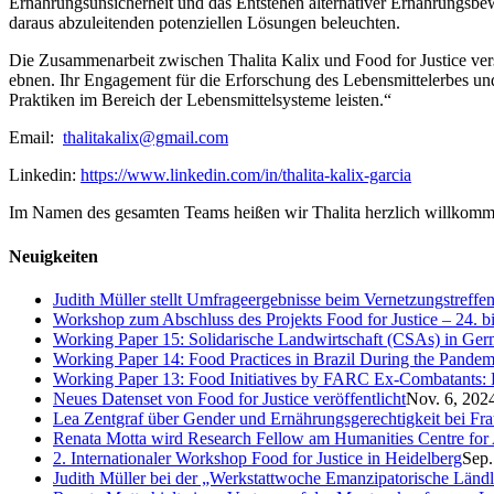
Ernährungsunsicherheit und das Entstehen alternativer Ernährungsbe
daraus abzuleitenden potenziellen Lösungen beleuchten.
Die Zusammenarbeit zwischen Thalita Kalix und Food for Justice ver
ebnen. Ihr Engagement für die Erforschung des Lebensmittelerbes un
Praktiken im Bereich der Lebensmittelsysteme leisten.“
Email:
thalitakalix@gmail.com
Linkedin:
https://www.linkedin.com/in/thalita-kalix-garcia
Im Namen des gesamten Teams heißen wir Thalita herzlich willkom
Neuigkeiten
Judith Müller stellt Umfrageergebnisse beim Vernetzungstreffe
Workshop zum Abschluss des Projekts Food for Justice – 24. b
Working Paper 15: Solidarische Landwirtschaft (CSAs) in Germa
Working Paper 14: Food Practices in Brazil During the Pandem
Working Paper 13: Food Initiatives by FARC Ex-Combatants: 
Neues Datenset von Food for Justice veröffentlicht
Nov. 6, 202
Lea Zentgraf über Gender und Ernährungsgerechtigkeit bei Fr
Renata Motta wird Research Fellow am Humanities Centre for
2. Internationaler Workshop Food for Justice in Heidelberg
Sep.
Judith Müller bei der „Werkstattwoche Emanzipatorische Länd