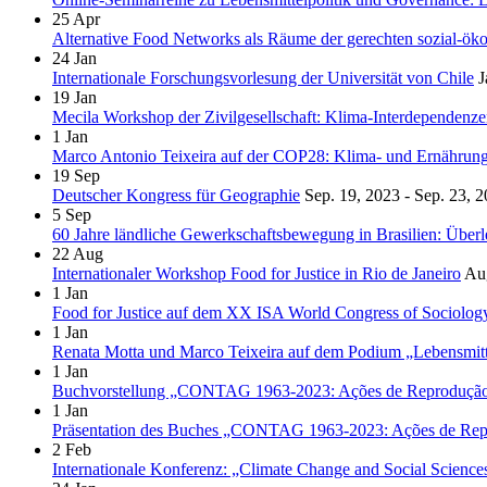
25
Apr
Alternative Food Networks als Räume der gerechten sozial-ök
24
Jan
Internationale Forschungsvorlesung der Universität von Chile
J
19
Jan
Mecila Workshop der Zivilgesellschaft: Klima-Interdependen
1
Jan
Marco Antonio Teixeira auf der COP28: Klima- und Ernährungs
19
Sep
Deutscher Kongress für Geographie
Sep. 19, 2023 - Sep. 23, 
5
Sep
60 Jahre ländliche Gewerkschaftsbewegung in Brasilien: Übe
22
Aug
Internationaler Workshop Food for Justice in Rio de Janeiro
Aug
1
Jan
Food for Justice auf dem XX ISA World Congress of Sociolog
1
Jan
Renata Motta und Marco Teixeira auf dem Podium „Lebensmitte
1
Jan
Buchvorstellung „CONTAG 1963-2023: Ações de Reprodução So
1
Jan
Präsentation des Buches „CONTAG 1963-2023: Ações de Reprod
2
Feb
Internationale Konferenz: „Climate Change and Social Science