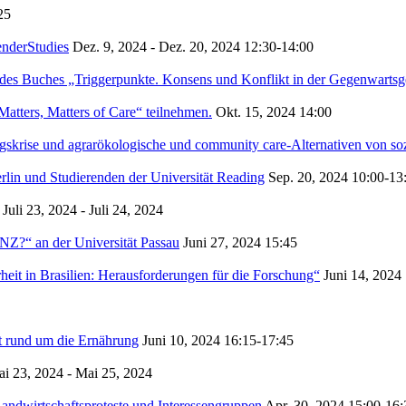
25
enderStudies
Dez. 9, 2024 - Dez. 20, 2024
12:30-14:00
des Buches „Triggerpunkte. Konsens und Konflikt in der Gegenwartsge
atters, Matters of Care“ teilnehmen.
Okt. 15, 2024
14:00
skrise und agrarökologische und community care-Alternativen von s
rlin und Studierenden der Universität Reading
Sep. 20, 2024
10:00-13
Juli 23, 2024 - Juli 24, 2024
“ an der Universität Passau
Juni 27, 2024
15:45
it in Brasilien: Herausforderungen für die Forschung“
Juni 14, 2024
t rund um die Ernährung
Juni 10, 2024
16:15-17:45
i 23, 2024 - Mai 25, 2024
andwirtschaftsproteste und Interessengruppen
Apr. 30, 2024
15:00-16: