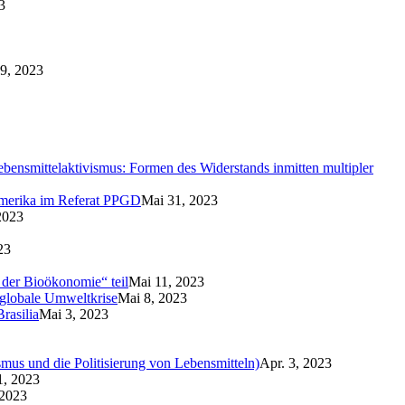
3
9, 2023
Lebensmittelaktivismus: Formen des Widerstands inmitten multipler
amerika im Referat PPGD
Mai 31, 2023
2023
23
 der Bioökonomie“ teil
Mai 11, 2023
 globale Umweltkrise
Mai 8, 2023
rasilia
Mai 3, 2023
smus und die Politisierung von Lebensmitteln)
Apr. 3, 2023
1, 2023
 2023