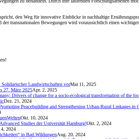
wegungen zu behandeln. Durch ihre laufenden Forschungsarbeiten möcht
spricht, den Weg für innovative Einblicke in nachhaltige Ernährungsp
d der transnationalen Bewegungen wird voraussichtlich einen wichtige
men!
n Solidarischer Landwirtschaften vor
Mai 11, 2025
is 27. März 2025
Apr. 2, 2025
ny: Drivers of change for a socio-ecological transformation of the fo
ic
Dez. 21, 2024
Promoting Peacebuilding and Strengthening Urban-Rural Linkages in
4
auenWelten
Okt. 10, 2024
 Advanced Studies der Universität Hamburg!
Okt. 2, 2024
 4, 2024
lichkeiten“ in Bad Wildungen
Aug. 20, 2024