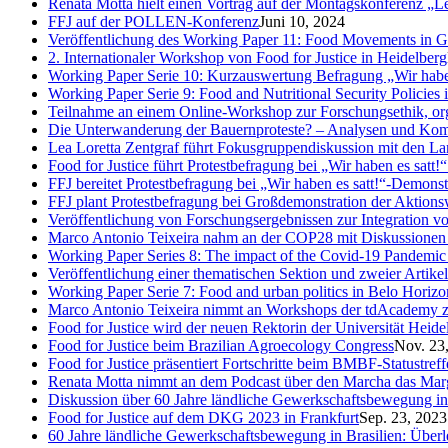
Renata Motta hielt einen Vortrag auf der Montagskonferenz „Le
FFJ auf der POLLEN-Konferenz
Juni 10, 2024
Veröffentlichung des Working Paper 11: Food Movements in Germ
2. Internationaler Workshop von Food for Justice in Heidelberg
Working Paper Serie 10: Kurzauswertung Befragung „Wir haben
Working Paper Serie 9: Food and Nutritional Security Policies i
Teilnahme an einem Online-Workshop zur Forschungsethik, org
Die Unterwanderung der Bauernproteste? – Analysen und Kom
Lea Loretta Zentgraf führt Fokusgruppendiskussion mit den La
Food for Justice führt Protestbefragung bei „Wir haben es satt!
FFJ bereitet Protestbefragung bei „Wir haben es satt!“-Demons
FFJ plant Protestbefragung bei Großdemonstration der Aktion
Veröffentlichung von Forschungsergebnissen zur Integration v
Marco Antonio Teixeira nahm an der COP28 mit Diskussionen 
Working Paper Series 8: The impact of the Covid-19 Pandemi
Veröffentlichung einer thematischen Sektion und zweier Artik
Working Paper Serie 7: Food and urban politics in Belo Horizont
Marco Antonio Teixeira nimmt an Workshops der tdAcademy z
Food for Justice wird der neuen Rektorin der Universität Heidel
Food for Justice beim Brazilian Agroecology Congress
Nov. 23
Food for Justice präsentiert Fortschritte beim BMBF-Statustref
Renata Motta nimmt an dem Podcast über den Marcha das Marg
Diskussion über 60 Jahre ländliche Gewerkschaftsbewegung in 
Food for Justice auf dem DKG 2023 in Frankfurt
Sep. 23, 2023
60 Jahre ländliche Gewerkschaftsbewegung in Brasilien: Übe