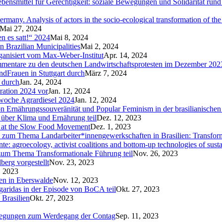
bensmittel für Gerechtigkeit: soziale Bewegungen und Solidarität run
any. Analysis of actors in the socio-ecological transformation of the
Mai 27, 2024
 es satt!“ 2024
Mai 8, 2024
n Brazilian Municipalities
Mai 2, 2024
anisiert vom Max-Weber-Institut
Apr. 14, 2024
mentare zu den deutschen Landwirtschaftsprotesten im Dezember 202
ndFrauen in Stuttgart durch
März 7, 2024
“ durch
Jan. 24, 2024
tration 2024 vor
Jan. 12, 2024
swoche Agrardiesel 2024
Jan. 12, 2024
on Ernährungssouveränität und Popular Feminism in der brasilianische
über Klima und Ernährung teil
Dez. 12, 2023
c at the Slow Food Movement
Dez. 1, 2023
el zum Thema Landarbeiter*innengewerkschaften in Brasilien: Transfor
e: agroecology, activist coalitions and bottom-up technologies of sust
um Thema Transformationale Führung teil
Nov. 26, 2023
berg vorgestellt
Nov. 23, 2023
, 2023
fen in Eberswalde
Nov. 12, 2023
aridas in der Episode von BoCA teil
Okt. 27, 2023
Brasilien
Okt. 27, 2023
rlegungen zum Werdegang der Contag
Sep. 11, 2023