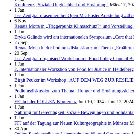
Konferenz „Soziale Ungleichheit und Ernährung“
März 17, 20
1
Jan
Lea Zentgraf präsentiert bei Open Mic Poster Ausstellung #4G
6
Nov
Renata Motta in „Triggerpunkt Klimaschutz?“ und Vorstellung 
1
Jan
Eryka Galindo wird am internationalen Symposium „Care that M
25
Sep
Renata Motta in der Podiumsdiskussion zum Thema „Ernährung
20
Sep
Lea Zentgraf organisiert Workshop mit Food Policy Council Be
1
Jan
2. Internationaler Workshop von Food for Justice in Heidelberg
1
Jan
Birgit Peuker im Workshop „AUF DEM WEG ZUR RESILIENZ?
1
Jan
Podiumsdiskussion zum Thema „Hunger und Ernährungssicherhe
1
Jan
FFJ bei der POLLEN Konferenz
Juni 10, 2024 - Juni 12, 2024
1
Jan
Nahrung für Gerechtigkeit: soziale Bewegungen und Solidaritä
1
Jan
FFJ auf der Tagung zur Neuen Kulturgeographie in Münster
Ma
30
Apr
Online-Seminarreihe zu Lebensmittelpolitik und Governance: L