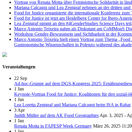
Vortrag von Renata Motta über Feministische Solidarität in lä
Mariana Calcagni und Lea Zentgraf nehmen an der dritten und 
Food for Justice organisierte die internationale Konferenz z
Food for Justice ist jetzt am Heidelberg Center for Ibero-Amer
Lea Zentgraf nimmt an den #4GenderStudies Science Days teil
Marco Antonio Teixeira nahm als Diskutant am CoMMonS Digi
Workshop Gender-Bewusstsein und Sichtbarkeit in der Kommun
Marco Antonio Teixeira hielt einen Vortrag zum Thema „Food 
Gastronomische Wissenschaften in Polenzo während des akad
Veranstaltungen
22
Sep
Ad-hoc-Gruppe auf dem DGS-Kongress 2025: Ernährungsbewegun
1
Jan
Keynote-Vortrag Food for Justice: Koalitionen für den sozial-
1
Jan
Lea Loretta Zentgraf and Mariana Calcagni beim ISA in Rabat
3
Apr
Judith Müller auf dem AK Food Geographies
Apr. 3, 2025 - Ap
1
Jan
Renata Motta in FAPESP Week Germany
März 26, 2025
11:20
1
Jan