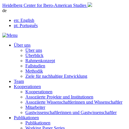
Skip
Heidelberg Center for Ibero-American Studies
to
de
content
en
: English
pt
: Português
Über uns
Über uns
Überblick
Rahmenkonzept
Fallstudien
Methodik
Ziele für nachhaltige Entwicklung
Team
Kooperationen
Kooperationen
Assoziierte Projekte und Institutionen
Assoziierte Wissenschaftlerinnen und Wissenschaftler
Mitarbeiter
Gastwissenschaftlerinnen und Gastwissenschaftler
Publikationen
Publikationen
Working Paper Series