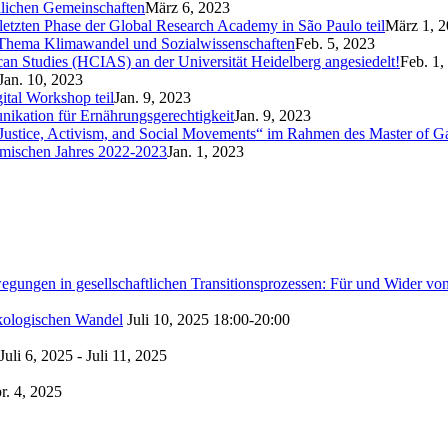
ndlichen Gemeinschaften
März 6, 2023
letzten Phase der Global Research Academy in São Paulo teil
März 1, 
um Thema Klimawandel und Sozialwissenschaften
Feb. 5, 2023
ican Studies (HCIAS) an der Universität Heidelberg angesiedelt!
Feb. 1,
Jan. 10, 2023
tal Workshop teil
Jan. 9, 2023
ikation für Ernährungsgerechtigkeit
Jan. 9, 2023
Justice, Activism, and Social Movements“ im Rahmen des Master of Ga
emischen Jahres 2022-2023
Jan. 1, 2023
gen in gesellschaftlichen Transitionsprozessen: Für und Wider von
ökologischen Wandel
Juli 10, 2025
18:00-20:00
Juli 6, 2025 - Juli 11, 2025
r. 4, 2025