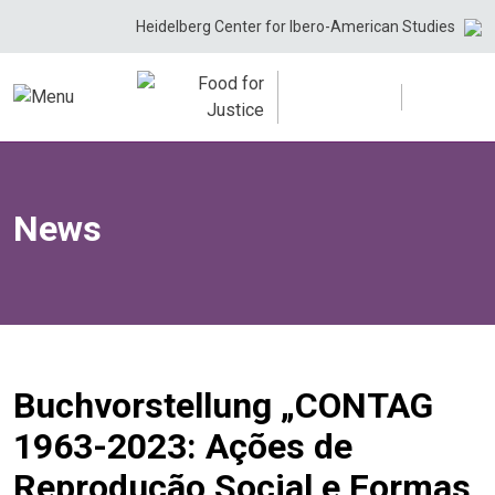
Skip
Heidelberg Center for Ibero-American Studies
to
content
News
Buchvorstellung „CONTAG
1963-2023: Ações de
Reprodução Social e Formas