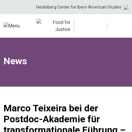
Skip
Heidelberg Center for Ibero-American Studies
to
content
News
Marco Teixeira bei der
Postdoc-Akademie für
transformationale Führung –