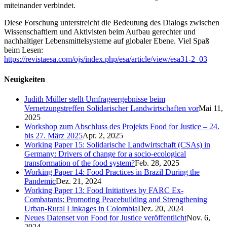
miteinander verbindet.
Diese Forschung unterstreicht die Bedeutung des Dialogs zwischen
Wissenschaftlern und Aktivisten beim Aufbau gerechter und
nachhaltiger Lebensmittelsysteme auf globaler Ebene. Viel Spaß
beim Lesen:
https://revistaesa.com/ojs/index.php/esa/article/view/esa31-2_03
Neuigkeiten
Judith Müller stellt Umfrageergebnisse beim
Vernetzungstreffen Solidarischer Landwirtschaften vor
Mai 11,
2025
Workshop zum Abschluss des Projekts Food for Justice – 24.
bis 27. März 2025
Apr. 2, 2025
Working Paper 15: Solidarische Landwirtschaft (CSAs) in
Germany: Drivers of change for a socio-ecological
transformation of the food system?
Feb. 28, 2025
Working Paper 14: Food Practices in Brazil During the
Pandemic
Dez. 21, 2024
Working Paper 13: Food Initiatives by FARC Ex-
Combatants: Promoting Peacebuilding and Strengthening
Urban-Rural Linkages in Colombia
Dez. 20, 2024
Neues Datenset von Food for Justice veröffentlicht
Nov. 6,
2024