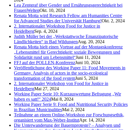
Lea Zentgraf über Gender und Ernährungsgerechtigkeit bei
FrauenWelten
Okt. 10, 2024
Renata Motta wird Research Fellow am Humanities Centre
for Advanced Studies der Universität Hamburg!
Okt. 2, 2024
2. Internationaler Workshop Food for Justice in
Heidelberg
Sep. 4, 2024
Judith Müller bei der „Werkstattwoche Emanzipatorische
Ländlichkeiten“ in Bad Wildungen
Aug. 20, 2024
Renata Motta hielt einen Vortrag auf der Montagskonferenz
„Lebensmittel für Gerechtigkeit: soziale Bewegungen und
Solidarität rund um Lebensmittel“
Juni 11, 2024
FFJ auf der POLLEN-Konferenz
Juni 10, 2024
Veröffentlichung des Working Paper 11: Food Movements in
Germany. Analysis of actors in the socio-ecological
transformation of the food system
Juni 5, 2024
2. Internationaler Workshop von Food for Justice in
Heidelberg
Mai 27, 2024
Working Paper Serie 10: Kurzauswertung Befragung „Wir
haben es satt!“ 2024
Mai 8, 2024
Working Paper Serie 9: Food and Nutritional Security Policies
in Brazilian Municipalities
Mai 2, 2024
Teilnahme an einem Online-Workshop zur Forschungsethik,
organisiert vom Max-Weber-Institut
Apr. 14, 2024
Die Unterwanderung der Bauernproteste? – Analysen und