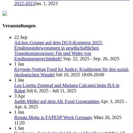
2022-2023
Jan. 1, 2023
Veranstaltungen
22
Sep
Ad-hoc-Gruppe auf dem DGS-Kongress 2025:
Ernährungsbewegungen in gesellschaftlichen
Transitionsprozessen: Für und Wider von
Ernährungsgerechtigkeit?
Sep. 22, 2025 - Sep. 26, 2025
1
Jan
Keynote-Vortrag Food for Justice: Koalitionen für den sozial-
ökologischen Wandel
Juli 10, 2025
18:00-20:00
1
Jan
Lea Loretta Zentgraf and Mariana Calcagni beim ISA in
Rabat
Juli 6, 2025 - Juli 11, 2025
3
Apr
Judith Müller auf dem AK Food Geographies
Apr. 3, 2025 -
Apr. 4, 2025
1
Jan
Renata Motta in FAPESP Week Germany
März 26, 2025
11:20
1
Jan