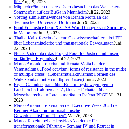
life“
Aug. 9, 2023
Mitglieder*innen unseres Teams besuchten das Weltacker-
Sommerfest auf der BuGa in Mannheim
Juli 22, 2023
Vortrag zum Klimawandel von Renata Motta an der
Technischen Universität Dortmund
Juli 9, 2023
Food For Justice beim XX ISA World Congress of Sociology
in Melbourne
Juli 3, 2023
Thalita Kalix forscht als neue Gastwissenschaftlerin bei FFJ
über Lebensmittelerbe und transnationale Bewegungen
Juni
22, 2023
Neues Video über das Projekt Food for Justice und unsere
vorläufigen Ergebnisse
Juni 22, 2023
Marco Antonio Teixeira und Renata Motta bei der
Veranstaltung „Food activism: forms of resistance in the midst
of multiple crises“ (Lebensmittelaktivismus: Formen des
Widerstands inmitten multipler Krisen)
Juni 2, 2023
Eryka Galindo sprach über Ernährungsbewegungen in
Brasilien im Rahmen des Zyklus der Debatten über
Menschenrechte in Lateinamerika im Referat PPGD
Mai 31,
2023
Marco Antonio Teixeira bei der Executive Week 2023 der
Berliner Akademie für brasilianische
Gewerkschaftsführer*innen“.
Mai 26, 2023
Marco Teixeira bei der Postdoc-Akademie für
transformationale Führung – Seminar IV und Retreat in