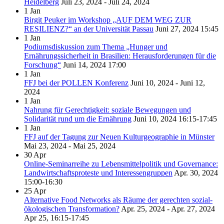
Heidelberg
Juli 23, 2024 - Juli 24, 2024
1
Jan
Birgit Peuker im Workshop „AUF DEM WEG ZUR
RESILIENZ?“ an der Universität Passau
Juni 27, 2024
15:45
1
Jan
Podiumsdiskussion zum Thema „Hunger und
Ernährungssicherheit in Brasilien: Herausforderungen für die
Forschung“
Juni 14, 2024
17:00
1
Jan
FFJ bei der POLLEN Konferenz
Juni 10, 2024 - Juni 12,
2024
1
Jan
Nahrung für Gerechtigkeit: soziale Bewegungen und
Solidarität rund um die Ernährung
Juni 10, 2024
16:15-17:45
1
Jan
FFJ auf der Tagung zur Neuen Kulturgeographie in Münster
Mai 23, 2024 - Mai 25, 2024
30
Apr
Online-Seminarreihe zu Lebensmittelpolitik und Governance:
Landwirtschaftsproteste und Interessengruppen
Apr. 30, 2024
15:00-16:30
25
Apr
Alternative Food Networks als Räume der gerechten sozial-
ökologischen Transformation?
Apr. 25, 2024 - Apr. 27, 2024
Apr 25, 16:15-17:45