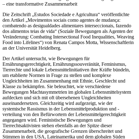
– eine transformative Zusammenarbeit
Die Zeitschrift „Estudos Sociedade e Agricultura“ veröffentlichte
den Artikel „Movimentos sociais como agentes de mudança:
combatendo as desigualdades alimentares interseccionais, fazendo
dos alimentos teias de vida“ (Soziale Bewegungen als Agenten der
Veränderung: Combating Intersectional Food Inequalities, Weaving
Food into Lifelines“) von Renata Campos Motta, Wissenschaftlerin
an der Universität Heidelberg.
Der Artikel untersucht, wie Bewegungen für
Ernährungsgerechtigkeit, Ernährungssouveränität, Feminismus,
Tierrechte und lokale Lebensmittelinitiativen ihre Kräfte bündeln,
um etablierte Normen in Frage zu stellen und komplexe
Ungleichheiten im Zusammenhang mit Ethnie, Geschlecht und
Klasse zu bekämpfen. Sie beleuchtet, wie verschiedene
Bewegungen Machtasymmetrien im globalen Lebensmittelsystem
aufdecken und sich mit oft übersehenen Ungleichheiten
auseinandersetzen. Gleichzeitig wird aufgezeigt, wie der
systemische Rassismus in der Lebensmittelproduktion und -
verteilung von den Befürwortern der Lebensmittelgerechtigkeit
angegangen wird. Feministische Bewegungen und
Tierrechtsaktivisten stehen ebenfalls an der Spitze dieser
Zusammenarbeit, die geografische Grenzen überschreitet und
Stimmen in den USA, Lateinamerika und dem globalen Süden