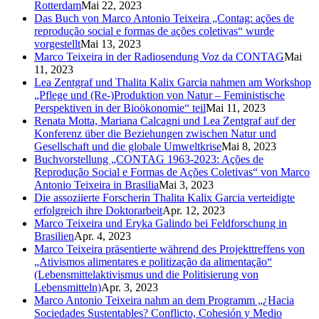
Rotterdam
Mai 22, 2023
Das Buch von Marco Antonio Teixeira „Contag: ações de
reprodução social e formas de ações coletivas“ wurde
vorgestellt
Mai 13, 2023
Marco Teixeira in der Radiosendung Voz da CONTAG
Mai
11, 2023
Lea Zentgraf und Thalita Kalix Garcia nahmen am Workshop
„Pflege und (Re-)Produktion von Natur – Feministische
Perspektiven in der Bioökonomie“ teil
Mai 11, 2023
Renata Motta, Mariana Calcagni und Lea Zentgraf auf der
Konferenz über die Beziehungen zwischen Natur und
Gesellschaft und die globale Umweltkrise
Mai 8, 2023
Buchvorstellung „CONTAG 1963-2023: Ações de
Reprodução Social e Formas de Ações Coletivas“ von Marco
Antonio Teixeira in Brasilia
Mai 3, 2023
Die assoziierte Forscherin Thalita Kalix Garcia verteidigte
erfolgreich ihre Doktorarbeit
Apr. 12, 2023
Marco Teixeira und Eryka Galindo bei Feldforschung in
Brasilien
Apr. 4, 2023
Marco Teixeira präsentierte während des Projekttreffens von
„Ativismos alimentares e politização da alimentação“
(Lebensmittelaktivismus und die Politisierung von
Lebensmitteln)
Apr. 3, 2023
Marco Antonio Teixeira nahm an dem Programm „¿Hacia
Sociedades Sustentables? Conflicto, Cohesión y Medio