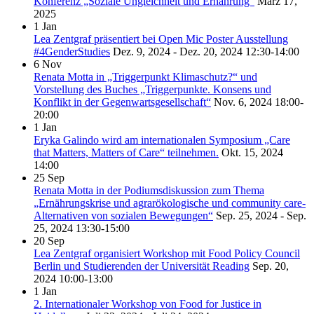
Konferenz „Soziale Ungleichheit und Ernährung“
März 17,
2025
1
Jan
Lea Zentgraf präsentiert bei Open Mic Poster Ausstellung
#4GenderStudies
Dez. 9, 2024 - Dez. 20, 2024
12:30-14:00
6
Nov
Renata Motta in „Triggerpunkt Klimaschutz?“ und
Vorstellung des Buches „Triggerpunkte. Konsens und
Konflikt in der Gegenwartsgesellschaft“
Nov. 6, 2024
18:00-
20:00
1
Jan
Eryka Galindo wird am internationalen Symposium „Care
that Matters, Matters of Care“ teilnehmen.
Okt. 15, 2024
14:00
25
Sep
Renata Motta in der Podiumsdiskussion zum Thema
„Ernährungskrise und agrarökologische und community care-
Alternativen von sozialen Bewegungen“
Sep. 25, 2024 - Sep.
25, 2024
13:30-15:00
20
Sep
Lea Zentgraf organisiert Workshop mit Food Policy Council
Berlin und Studierenden der Universität Reading
Sep. 20,
2024
10:00-13:00
1
Jan
2. Internationaler Workshop von Food for Justice in