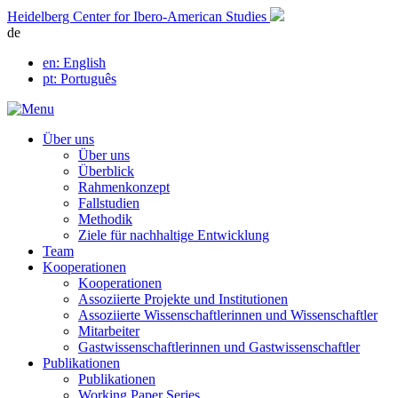
Skip
Heidelberg Center for Ibero-American Studies
to
de
content
en
: English
pt
: Português
Über uns
Über uns
Überblick
Rahmenkonzept
Fallstudien
Methodik
Ziele für nachhaltige Entwicklung
Team
Kooperationen
Kooperationen
Assoziierte Projekte und Institutionen
Assoziierte Wissenschaftlerinnen und Wissenschaftler
Mitarbeiter
Gastwissenschaftlerinnen und Gastwissenschaftler
Publikationen
Publikationen
Working Paper Series