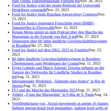
zum Thema Transformationale Führung teil
Nov. 26, 2023
Food for Justice wird der neuen Rektorin der Universität
Heidelberg vorgestellt
Nov. 23, 2023
Food for Justice beim Brazilian Agroecology Congress
Nov.
23, 2023
Food for Justice präsentiert Fortschritte beim BMBF-
Statustreffen in Eberswalde
Nov. 12, 2023
Renata Motta nimmt an dem Podcast über den Marcha das
Margaridas in der Episode von BoCA teil
Okt. 27, 2023
Diskussion über 60 Jahre ländliche Gewerkschaftsbewegung
in Brasilien
Okt. 27, 2023
Food for Justice auf dem DKG 2023 in Frankfurt
Sep. 23,
2023
60 Jahre ländliche Gewerkschaftsbewegung in Brasilien:
Überlegungen zum Werdegang der Contag
Sep. 11, 2023
Eryka Galindo und Marco Antonio Teixeira nehmen an der
Tagung des Netzwerks für Ländliche Studien in Brasilien
teil
Aug. 31, 2023
Internationaler Workshop „Alimento para Justiça“ in Rio de
Janeiro
Aug. 31, 2023
FFJ und die Marcha das Margaridas 2023
Aug. 21, 2023
Artikel „A luta das Margaridas“ in Folha de S. Paulo
Aug. 14,
2023
Veröffentlichung von „Social movements as agents of change:
fighting intersectional food inequalities, making food webs of