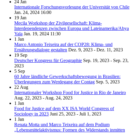
24
Jan
Internationale Forschungsvorlesung der Universität von Chile
Jan. 24, 2024
16:00
19
Jan
Mecila Workshop der Zivilgesellschaft: Klima-
Interdependenzen zwischen Europa und Lateinamerika/Abya
Yala
Jan. 19, 2024
11:30
1
Jan
Marco Antonio Teixeira auf der COP28: Klima- und
Ernährungsdialoge gestalten
Dez. 9, 2023 - Dez. 11, 2023
19
Sep
Deutscher Kongress für Geographie
Sep. 19, 2023 - Sep. 23,
2023
5
Sep
60 Jahre ländliche Gewerkschaftsbewegung in Brasilien:
Überlegungen zum Werdegang der Contag
Sep. 5, 2023
22
Aug
Internationaler Workshop Food for Justice in Rio de Janeiro
Aug. 22, 2023 - Aug. 24, 2023
1
Jan
Food for Justice auf dem XX ISA World Congress of
Sociology in 2023
Juni 25, 2023 - Juli 1, 2023
1
Jan
Renata Motta und Marco Teixeira auf dem Podium
„Lebensmittelaktivismus: Formen des Widerstands inmitten