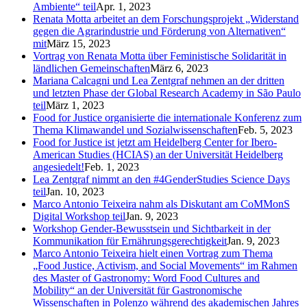
Ambiente“ teil
Apr. 1, 2023
Renata Motta arbeitet an dem Forschungsprojekt „Widerstand
gegen die Agrarindustrie und Förderung von Alternativen“
mit
März 15, 2023
Vortrag von Renata Motta über Feministische Solidarität in
ländlichen Gemeinschaften
März 6, 2023
Mariana Calcagni und Lea Zentgraf nehmen an der dritten
und letzten Phase der Global Research Academy in São Paulo
teil
März 1, 2023
Food for Justice organisierte die internationale Konferenz zum
Thema Klimawandel und Sozialwissenschaften
Feb. 5, 2023
Food for Justice ist jetzt am Heidelberg Center for Ibero-
American Studies (HCIAS) an der Universität Heidelberg
angesiedelt!
Feb. 1, 2023
Lea Zentgraf nimmt an den #4GenderStudies Science Days
teil
Jan. 10, 2023
Marco Antonio Teixeira nahm als Diskutant am CoMMonS
Digital Workshop teil
Jan. 9, 2023
Workshop Gender-Bewusstsein und Sichtbarkeit in der
Kommunikation für Ernährungsgerechtigkeit
Jan. 9, 2023
Marco Antonio Teixeira hielt einen Vortrag zum Thema
„Food Justice, Activism, and Social Movements“ im Rahmen
des Master of Gastronomy: Word Food Cultures and
Mobility“ an der Universität für Gastronomische
Wissenschaften in Polenzo während des akademischen Jahres