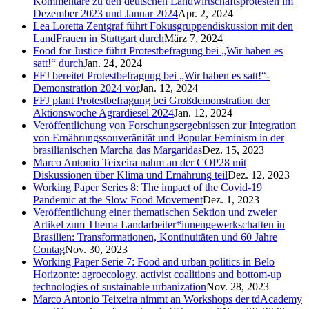
Kommentare zu den deutschen Landwirtschaftsprotesten im
Dezember 2023 und Januar 2024
Apr. 2, 2024
Lea Loretta Zentgraf führt Fokusgruppendiskussion mit den
LandFrauen in Stuttgart durch
März 7, 2024
Food for Justice führt Protestbefragung bei „Wir haben es
satt!“ durch
Jan. 24, 2024
FFJ bereitet Protestbefragung bei „Wir haben es satt!“-
Demonstration 2024 vor
Jan. 12, 2024
FFJ plant Protestbefragung bei Großdemonstration der
Aktionswoche Agrardiesel 2024
Jan. 12, 2024
Veröffentlichung von Forschungsergebnissen zur Integration
von Ernährungssouveränität und Popular Feminism in der
brasilianischen Marcha das Margaridas
Dez. 15, 2023
Marco Antonio Teixeira nahm an der COP28 mit
Diskussionen über Klima und Ernährung teil
Dez. 12, 2023
Working Paper Series 8: The impact of the Covid-19
Pandemic at the Slow Food Movement
Dez. 1, 2023
Veröffentlichung einer thematischen Sektion und zweier
Artikel zum Thema Landarbeiter*innengewerkschaften in
Brasilien: Transformationen, Kontinuitäten und 60 Jahre
Contag
Nov. 30, 2023
Working Paper Serie 7: Food and urban politics in Belo
Horizonte: agroecology, activist coalitions and bottom-up
technologies of sustainable urbanization
Nov. 28, 2023
Marco Antonio Teixeira nimmt an Workshops der tdAcademy