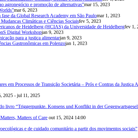
ao agronegócio e promoção de alternativas”
mar 15, 2023
 Worlds”
mar 6, 2023
ima fase da Global Research Academy em São Paulo
mar 1, 2023
e Mudanças Climáticas e Ciências Sociais
fev 5, 2023
mericanos de Heidelberg (HCIAS) da Universidade de Heidelberg
fev 1,
onS Digital Workshop
jan 9, 2023
icação para a justiça alimentar
jan 9, 2023
iências Gastronômicas em Polenzo
jan 1, 2023
em Processos de Transição Societária – Prós e Contras da Justiça A
6, 2025 - jul 11, 2025
o livro “Triggerpunkte. Konsens und Konflikt in der Gegenwartsgesel
 Matters, Matters of Care
out 15, 2024
14:00
groecológicas e de cuidado comunitário a partir dos movimentos sociais”