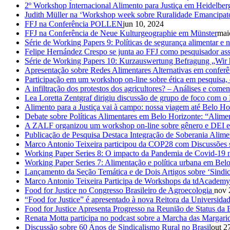
2º Workshop Internacional Alimento para Justiça em Heidelber
Judith Müller na ‘Workshop week sobre Ruralidade Emancipat
FFJ na Conferência POLLEN
jun 10, 2024
FFJ na Conferência de Neue Kulturgeographie em Münster
mai
Série de Working Papers 9: Políticas de segurança alimentar e n
Felipe Hernández Crespo se junta ao FFJ como pesquisador as
Série de Working Papers 10: Kurzauswertung Befragung „Wir h
Apresentação sobre Redes Alimentares Alternativas em confer
Participação em um workshop on-line sobre ética em pesquisa,
A infiltração dos protestos dos agricultores? – Análises e com
Lea Loretta Zentgraf dirigiu discussão de grupo de foco com o
Alimento para a Justiça vai à campo: nossa viagem até Belo Ho
Debate sobre Políticas Alimentares em Belo Horizonte: “Alim
A ZALF organizou um workshop on-line sobre gênero e DEI em 
Publicação de Pesquisa Destaca Integração de Soberania Alime
Marco Antonio Teixeira participou da COP28 com Discussões 
Working Paper Series 8: O impacto da Pandemia de Covid-1
Working Paper Series 7: Alimentação e política urbana em Belo 
Lançamento da Seção Temática e de Dois Artigos sobre ‘Sindic
Marco Antonio Teixeira Participa de Workshops da tdAcademy
Food for Justice no Congresso Brasileiro de Agroecologia
nov 
“Food for Justice” é apresentado à nova Reitora da Universida
Food for Justice Apresenta Progresso na Reunião de Status 
Renata Motta participa no podcast sobre a Marcha das Margar
Discussão sobre 60 Anos de Sindicalismo Rural no Brasil
out 2