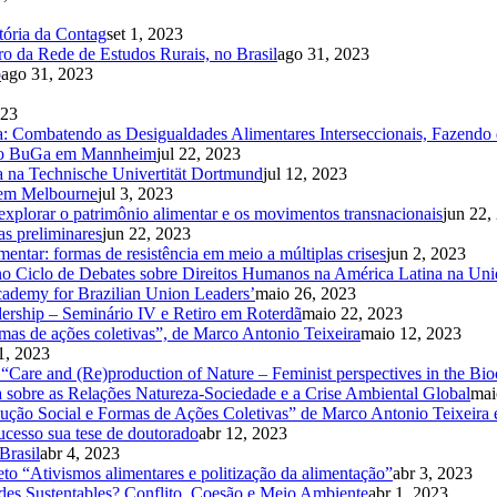
etória da Contag
set 1, 2023
o da Rede de Estudos Rurais, no Brasil
ago 31, 2023
o
ago 31, 2023
023
 Combatendo as Desigualdades Alimentares Interseccionais, Fazendo 
 no BuGa em Mannheim
jul 22, 2023
ta na Technische Univertität Dortmund
jul 12, 2023
 em Melbourne
jul 3, 2023
 explorar o patrimônio alimentar e os movimentos transnacionais
jun 22,
as preliminares
jun 22, 2023
ntar: formas de resistência em meio a múltiplas crises
jun 2, 2023
 no Ciclo de Debates sobre Direitos Humanos na América Latina na U
ademy for Brazilian Union Leaders’
maio 26, 2023
ership – Seminário IV e Retiro em Roterdã
maio 22, 2023
mas de ações coletivas”, de Marco Antonio Teixeira
maio 12, 2023
1, 2023
 “Care and (Re)production of Nature – Feminist perspectives in the B
 sobre as Relações Natureza-Sociedade e a Crise Ambiental Global
mai
o Social e Formas de Ações Coletivas” de Marco Antonio Teixeira e
ucesso sua tese de doutorado
abr 12, 2023
Brasil
abr 4, 2023
to “Ativismos alimentares e politização da alimentação”
abr 3, 2023
des Sustentables? Conflito, Coesão e Meio Ambiente
abr 1, 2023