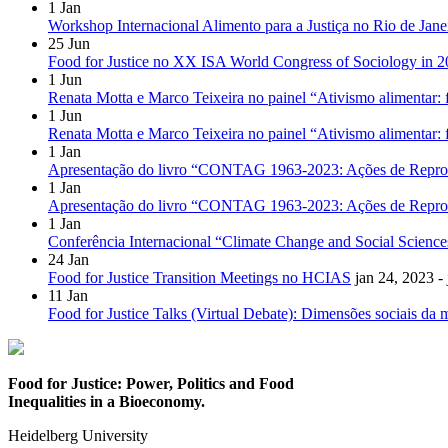
1
Jan
Workshop Internacional Alimento para a Justiça no Rio de Jane
25
Jun
Food for Justice no XX ISA World Congress of Sociology in 
1
Jun
Renata Motta e Marco Teixeira no painel “Ativismo alimentar: 
1
Jun
Renata Motta e Marco Teixeira no painel “Ativismo alimentar: 
1
Jan
Apresentação do livro “CONTAG 1963-2023: Ações de Reproduç
1
Jan
Apresentação do livro “CONTAG 1963-2023: Ações de Reproduç
1
Jan
Conferência Internacional “Climate Change and Social Science
24
Jan
Food for Justice Transition Meetings no HCIAS
jan 24, 2023 -
11
Jan
Food for Justice Talks (Virtual Debate): Dimensões sociais da 
Food for Justice: Power, Politics and Food
Inequalities in a Bioeconomy.
Heidelberg University