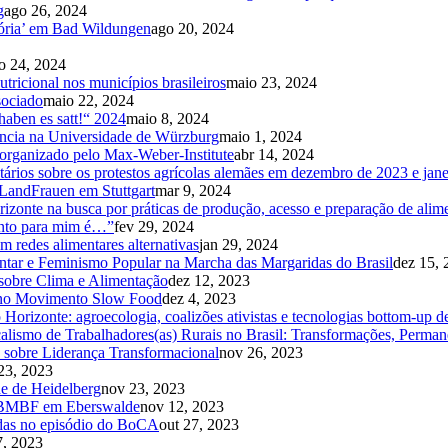
g
ago 26, 2024
ória’ em Bad Wildungen
ago 20, 2024
o 24, 2024
utricional nos municípios brasileiros
maio 23, 2024
sociado
maio 22, 2024
aben es satt!“ 2024
maio 8, 2024
ência na Universidade de Würzburg
maio 1, 2024
 organizado pelo Max-Weber-Institute
abr 14, 2024
entários sobre os protestos agrícolas alemães em dezembro de 2023 e jan
 LandFrauen em Stuttgart
mar 9, 2024
rizonte na busca por práticas de produção, acesso e preparação de ali
ento para mim é…”
fev 29, 2024
redes alimentares alternativas
jan 29, 2024
ntar e Feminismo Popular na Marcha das Margaridas do Brasil
dez 15, 
sobre Clima e Alimentação
dez 12, 2023
9 no Movimento Slow Food
dez 4, 2023
Horizonte: agroecologia, coalizões ativistas e tecnologias bottom-up d
alismo de Trabalhadores(as) Rurais no Brasil: Transformações, Perman
 sobre Liderança Transformacional
nov 26, 2023
23, 2023
de de Heidelberg
nov 23, 2023
da BMBF em Eberswalde
nov 12, 2023
idas no episódio do BoCA
out 27, 2023
7, 2023