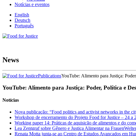
Notícias e eventos
English
Deutsch
Português
News
Publications
YouTube: Alimento para Justiça: Poder
YouTube: Alimento para Justiça: Poder, Política e De
Notícias
Nova publicação: “Food politics and activist networks in the ci
Workshop de encerramento do Projeto Food for Justice – 24 a
Working paper 14: Práticas de aquisição de alimentos e do co
Lea Zentgraf sobre Gênero e Justiça Alimentar na FrauenWelte
Renata Motta junta-se ao Centro de Estudos Avançados em Hu