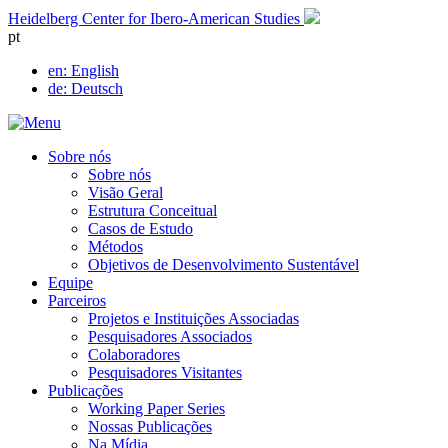
Skip
Heidelberg Center for Ibero-American Studies
to
pt
content
en
: English
de
: Deutsch
Sobre nós
Sobre nós
Visão Geral
Estrutura Conceitual
Casos de Estudo
Métodos
Objetivos de Desenvolvimento Sustentável
Equipe
Parceiros
Projetos e Instituições Associadas
Pesquisadores Associados
Colaboradores
Pesquisadores Visitantes
Publicações
Working Paper Series
Nossas Publicações
Na Mídia