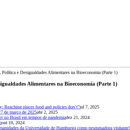
, Política e Desigualdades Alimentares na Bioeconomia (Parte 1)
sigualdades Alimentares na Bioeconomia (Parte 1)
ty: Reaching places food and policies don’t”
jul 7, 2025
 27 de março de 2025
abr 2, 2025
mer no Brasil em tempos de pandemia
dez 21, 2024
n
out 10, 2024
manidades da Universidade de Hamburgo como pesquisadora visitante!