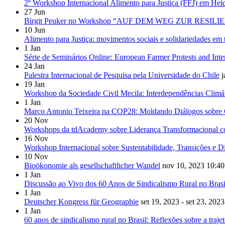
2º Workshop Internacional Alimento para Justiça (FFJ) em Hei
27
Jun
Birgit Peuker no Workshop “AUF DEM WEG ZUR RESILIENZ
10
Jun
Alimento para Justiça: movimentos sociais e solidariedades em
1
Jan
Série de Seminários Online: European Farmer Protests and Inte
24
Jan
Palestra Internacional de Pesquisa pela Universidade do Chile
j
19
Jan
Workshop da Sociedade Civil Mecila: Interdependências Climá
1
Jan
Marco Antonio Teixeira na COP28: Moldando Diálogos sobre 
20
Nov
Workshops da tdAcademy sobre Liderança Transformacional c
16
Nov
Workshop Internacional sobre Sustentabilidade, Transições e D
10
Nov
Bioökonomie als gesellschaftlicher Wandel
nov 10, 2023
10:40
1
Jan
Discussão ao Vivo dos 60 Anos de Sindicalismo Rural no Brasi
1
Jan
Deutscher Kongress für Geographie
set 19, 2023 - set 23, 2023
1
Jan
60 anos de sindicalismo rural no Brasil: Reflexões sobre a traje