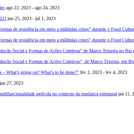
iro
ago 22, 2023 - ago 24, 2023
2023
jun 25, 2023 - jul 1, 2023
formas de resistência em meio a múltiplas crises” durante o Food Cultu
formas de resistência em meio a múltiplas crises” durante o Food Cultu
ão Social e Formas de Ações Coletivas” de Marco Teixeira no Rio d
ão Social e Formas de Ações Coletivas”, de Marco Teixeira, em Bra
s – What’s going on? What’s to be done?”
fev 2, 2023 - fev 4, 2023
 jan 27, 2023
multifuncionalidade agrícola no contexto da mudança estrutural
jan 11, 