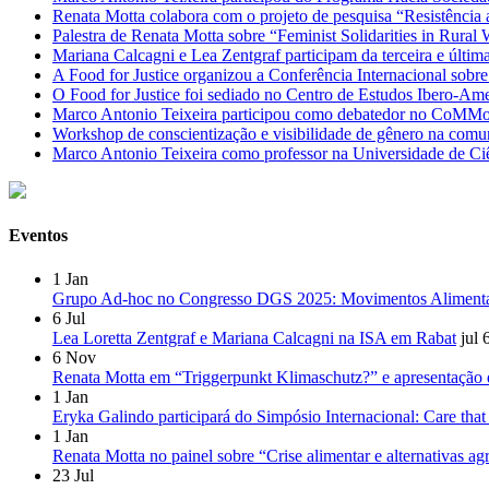
Renata Motta colabora com o projeto de pesquisa “Resistência 
Palestra de Renata Motta sobre “Feminist Solidarities in Rural
Mariana Calcagni e Lea Zentgraf participam da terceira e últ
A Food for Justice organizou a Conferência Internacional sobr
O Food for Justice foi sediado no Centro de Estudos Ibero-A
Marco Antonio Teixeira participou como debatedor no CoMM
Workshop de conscientização e visibilidade de gênero na comun
Marco Antonio Teixeira como professor na Universidade de C
Eventos
1
Jan
Grupo Ad-hoc no Congresso DGS 2025: Movimentos Alimentares 
6
Jul
Lea Loretta Zentgraf e Mariana Calcagni na ISA em Rabat
jul 
6
Nov
Renata Motta em “Triggerpunkt Klimaschutz?” e apresentação d
1
Jan
Eryka Galindo participará do Simpósio Internacional: Care that
1
Jan
Renata Motta no painel sobre “Crise alimentar e alternativas a
23
Jul