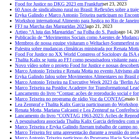
Food for Justice no DKG 2023 em Frankfurt
set 23, 2023
60 Anos de sindicalismo rural no Brasil: Reflexões sobre a traj
Eryka Galindo e Marco Antonio Teixeira participam no Encontr
Workshop international Alimento para Justiça no Rio de Janeir
FFJ na Marcha das Margaridas 2023
ago 21, 2023
Artigo “A luta das Margaridas” na Folha do S. Paulo
ago 14, 2
Publicação de “Movimentos Sociais como Agentes de Mudança:
Membros de nossa equipe visitaram o Weltacker-Sommerfest
Palestra sobre mudanças climáticas ministrada por Renata Mot
Food For Justice no XX World Congress of Sociology da ISA
Thalita Kalix se junta ao FFJ como pesquisadora visitante para
Novo vídeo sobre o projeto Food for Justice e nossas descobert
Marco Antonio Teixeira e Renata Motta no evento Ativismo alime
Eryka Galindo falou sobre Movimentos Alimentares no Brasil
Marco Antonio Teixeira na Executive Week 2023 da ‘Berlin Ac
Marco Teixeira na Postdoc Academy for Transformational Lead
Lançamento do livro “Contag: ações de reprodução social e for
Marco Teixeira no programa de rádio Voz da CONTAG
maio 1
Lea Zentgraf e Thalita Kalix Garcia participaram do Workshop
Renata Motta, Mariana Calcagni e Lea Zentgraf na Conferência
Lançamento do livro “CONTAG 1963-2023: Ações de Reproduçã
A pesquisadora associada Thalita Kalix Garcia defendeu com s
Marco Teixeira e Eryka Galindo fizeram trabalho de campo no 
Marco Teixeira fez uma apresentação durante a reunião do proje
Marco Antonio Teixeira participou do Programa Hacia Socieda