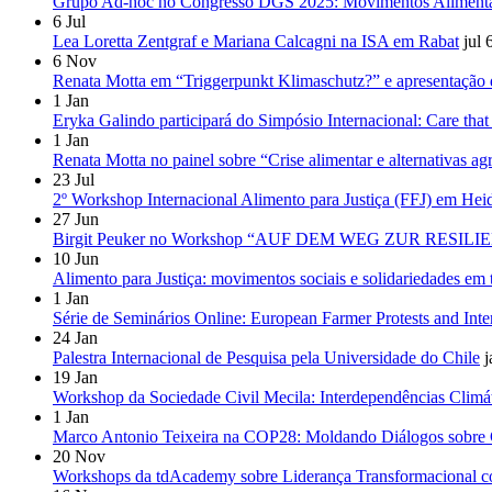
Grupo Ad-hoc no Congresso DGS 2025: Movimentos Alimentares 
6
Jul
Lea Loretta Zentgraf e Mariana Calcagni na ISA em Rabat
jul 
6
Nov
Renata Motta em “Triggerpunkt Klimaschutz?” e apresentação d
1
Jan
Eryka Galindo participará do Simpósio Internacional: Care that
1
Jan
Renata Motta no painel sobre “Crise alimentar e alternativas a
23
Jul
2º Workshop Internacional Alimento para Justiça (FFJ) em Hei
27
Jun
Birgit Peuker no Workshop “AUF DEM WEG ZUR RESILIENZ
10
Jun
Alimento para Justiça: movimentos sociais e solidariedades em
1
Jan
Série de Seminários Online: European Farmer Protests and Inte
24
Jan
Palestra Internacional de Pesquisa pela Universidade do Chile
j
19
Jan
Workshop da Sociedade Civil Mecila: Interdependências Climá
1
Jan
Marco Antonio Teixeira na COP28: Moldando Diálogos sobre 
20
Nov
Workshops da tdAcademy sobre Liderança Transformacional c