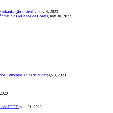
e urbanização sustentável
dez 4, 2023
ências e os 60 Anos da Contag’
nov 30, 2023
dos Alimentos Teias de Vida”
ago 9, 2023
 2023
nidade PPGD
maio 31, 2023