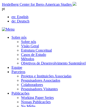
Skip
Heidelberg Center for Ibero-American Studies
to
pt
content
en
: English
de
: Deutsch
Sobre nós
Sobre nós
Visão Geral
Estrutura Conceitual
Casos de Estudo
Métodos
Objetivos de Desenvolvimento Sustentável
Equipe
Parceiros
Projetos e Instituições Associadas
Pesquisadores Associados
Colaboradores
Pesquisadores Visitantes
Publicações
Working Paper Series
Nossas Publicações
Na Mídia