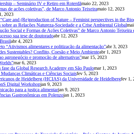
ership – Seminário IV e Retiro em Roterdã
maio 22, 2023
mas de ações coletivas”, de Marco Antonio Teixeira
maio 12, 2023
1, 2023
 “Care and (Re)production of Nature – Feminist perspectives in the B
 sobre as Relações Natureza-Sociedade e a Crise Ambiental Global
mai
o Social e Formas de Ações Coletivas” de Marco Antonio Teixeira e
ucesso sua tese de doutorado
abr 12, 2023
Brasil
abr 4, 2023
to “Ativismos alimentares e politização da alimentação”
abr 3, 2023
des Sustentables? Conflito, Coesão e Meio Ambiente
abr 1, 2023
ao agronegócio e promoção de alternativas”
mar 15, 2023
 Worlds”
mar 6, 2023
ima fase da Global Research Academy em São Paulo
mar 1, 2023
e Mudanças Climáticas e Ciências Sociais
fev 5, 2023
mericanos de Heidelberg (HCIAS) da Universidade de Heidelberg
fev 1,
onS Digital Workshop
jan 9, 2023
icação para a justiça alimentar
jan 9, 2023
iências Gastronômicas em Polenzo
jan 1, 2023