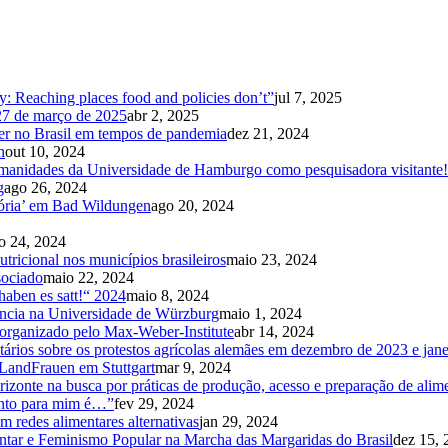
ty: Reaching places food and policies don’t”
jul 7, 2025
 27 de março de 2025
abr 2, 2025
mer no Brasil em tempos de pandemia
dez 21, 2024
n
out 10, 2024
manidades da Universidade de Hamburgo como pesquisadora visitante!
g
ago 26, 2024
ória’ em Bad Wildungen
ago 20, 2024
o 24, 2024
utricional nos municípios brasileiros
maio 23, 2024
sociado
maio 22, 2024
aben es satt!“ 2024
maio 8, 2024
ência na Universidade de Würzburg
maio 1, 2024
 organizado pelo Max-Weber-Institute
abr 14, 2024
entários sobre os protestos agrícolas alemães em dezembro de 2023 e jan
 LandFrauen em Stuttgart
mar 9, 2024
rizonte na busca por práticas de produção, acesso e preparação de ali
ento para mim é…”
fev 29, 2024
redes alimentares alternativas
jan 29, 2024
ntar e Feminismo Popular na Marcha das Margaridas do Brasil
dez 15, 