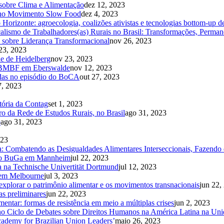
sobre Clima e Alimentação
dez 12, 2023
9 no Movimento Slow Food
dez 4, 2023
Horizonte: agroecologia, coalizões ativistas e tecnologias bottom-up d
alismo de Trabalhadores(as) Rurais no Brasil: Transformações, Perman
 sobre Liderança Transformacional
nov 26, 2023
23, 2023
de de Heidelberg
nov 23, 2023
da BMBF em Eberswalde
nov 12, 2023
idas no episódio do BoCA
out 27, 2023
7, 2023
etória da Contag
set 1, 2023
o da Rede de Estudos Rurais, no Brasil
ago 31, 2023
o
ago 31, 2023
023
 Combatendo as Desigualdades Alimentares Interseccionais, Fazendo 
 no BuGa em Mannheim
jul 22, 2023
ta na Technische Univertität Dortmund
jul 12, 2023
 em Melbourne
jul 3, 2023
 explorar o patrimônio alimentar e os movimentos transnacionais
jun 22,
as preliminares
jun 22, 2023
ntar: formas de resistência em meio a múltiplas crises
jun 2, 2023
 no Ciclo de Debates sobre Direitos Humanos na América Latina na U
ademy for Brazilian Union Leaders’
maio 26, 2023