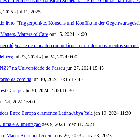
em Processos de Transição Societária – Prós e Contras da Justiça A
6, 2025 - jul 11, 2025
o livro “Triggerpunkte. Konsens und Konflikt in der Gegenwartsgesel
 Matters, Matters of Care
out 15, 2024
14:00
groecológicas e de cuidado comunitário a partir dos movimentos sociais”
delberg
jul 23, 2024 - jun 24, 2024
9:00
?” na Universidade de Passau
jun 27, 2024
15:45
 torno da comida
jun 10, 2024
16:15-17:45
rest Groups
abr 30, 2024
15:00-16:30
an 24, 2024
16:00
ticas Entre Europa e América Latina/Abya Yala
jan 19, 2024
11:30
Clima e Alimentação
dez 9, 2023 - dez 11, 2023
om Marco Antonio Teixeira
nov 20, 2023 - nov 23, 2023