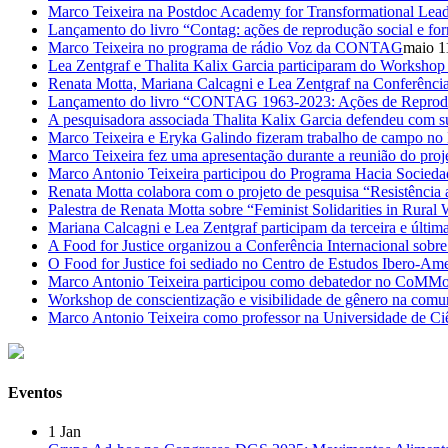
Marco Teixeira na Postdoc Academy for Transformational Lead
Lançamento do livro “Contag: ações de reprodução social e for
Marco Teixeira no programa de rádio Voz da CONTAG
maio 1
Lea Zentgraf e Thalita Kalix Garcia participaram do Workshop
Renata Motta, Mariana Calcagni e Lea Zentgraf na Conferência
Lançamento do livro “CONTAG 1963-2023: Ações de Reproduçã
A pesquisadora associada Thalita Kalix Garcia defendeu com s
Marco Teixeira e Eryka Galindo fizeram trabalho de campo no 
Marco Teixeira fez uma apresentação durante a reunião do proje
Marco Antonio Teixeira participou do Programa Hacia Socieda
Renata Motta colabora com o projeto de pesquisa “Resistência 
Palestra de Renata Motta sobre “Feminist Solidarities in Rural
Mariana Calcagni e Lea Zentgraf participam da terceira e últ
A Food for Justice organizou a Conferência Internacional sobr
O Food for Justice foi sediado no Centro de Estudos Ibero-A
Marco Antonio Teixeira participou como debatedor no CoMM
Workshop de conscientização e visibilidade de gênero na comun
Marco Antonio Teixeira como professor na Universidade de C
Eventos
1
Jan