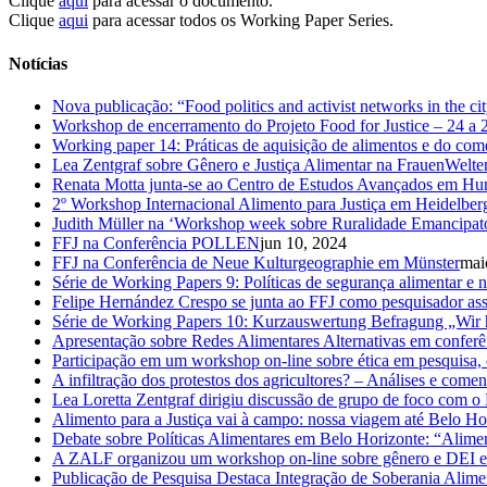
Clique
aqui
para acessar o documento.
Clique
aqui
para acessar todos os Working Paper Series.
Notícias
Nova publicação: “Food politics and activist networks in the ci
Workshop de encerramento do Projeto Food for Justice – 24 a
Working paper 14: Práticas de aquisição de alimentos e do co
Lea Zentgraf sobre Gênero e Justiça Alimentar na FrauenWelte
Renata Motta junta-se ao Centro de Estudos Avançados em Hu
2º Workshop Internacional Alimento para Justiça em Heidelber
Judith Müller na ‘Workshop week sobre Ruralidade Emancipat
FFJ na Conferência POLLEN
jun 10, 2024
FFJ na Conferência de Neue Kulturgeographie em Münster
mai
Série de Working Papers 9: Políticas de segurança alimentar e n
Felipe Hernández Crespo se junta ao FFJ como pesquisador as
Série de Working Papers 10: Kurzauswertung Befragung „Wir h
Apresentação sobre Redes Alimentares Alternativas em confer
Participação em um workshop on-line sobre ética em pesquisa,
A infiltração dos protestos dos agricultores? – Análises e com
Lea Loretta Zentgraf dirigiu discussão de grupo de foco com o
Alimento para a Justiça vai à campo: nossa viagem até Belo Ho
Debate sobre Políticas Alimentares em Belo Horizonte: “Alim
A ZALF organizou um workshop on-line sobre gênero e DEI em 
Publicação de Pesquisa Destaca Integração de Soberania Alime