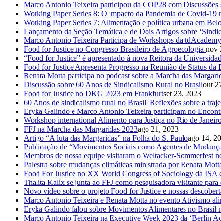
Marco Antonio Teixeira participou da COP28 com Discussões 
Working Paper Series 8: O impacto da Pandemia de Covid-1
Working Paper Series 7: Alimentação e política urbana em Belo 
Lançamento da Seção Temática e de Dois Artigos sobre ‘Sindic
Marco Antonio Teixeira Participa de Workshops da tdAcademy
Food for Justice no Congresso Brasileiro de Agroecologia
nov 
“Food for Justice” é apresentado à nova Reitora da Universida
Food for Justice Apresenta Progresso na Reunião de Status 
Renata Motta participa no podcast sobre a Marcha das Margar
Discussão sobre 60 Anos de Sindicalismo Rural no Brasil
out 2
Food for Justice no DKG 2023 em Frankfurt
set 23, 2023
60 Anos de sindicalismo rural no Brasil: Reflexões sobre a traj
Eryka Galindo e Marco Antonio Teixeira participam no Encontr
Workshop international Alimento para Justiça no Rio de Janeir
FFJ na Marcha das Margaridas 2023
ago 21, 2023
Artigo “A luta das Margaridas” na Folha do S. Paulo
ago 14, 2
Publicação de “Movimentos Sociais como Agentes de Mudança:
Membros de nossa equipe visitaram o Weltacker-Sommerfest
Palestra sobre mudanças climáticas ministrada por Renata Mot
Food For Justice no XX World Congress of Sociology da ISA
Thalita Kalix se junta ao FFJ como pesquisadora visitante para
Novo vídeo sobre o projeto Food for Justice e nossas descobert
Marco Antonio Teixeira e Renata Motta no evento Ativismo alime
Eryka Galindo falou sobre Movimentos Alimentares no Brasil
Marco Antonio Teixeira na Executive Week 2023 da ‘Berlin Ac