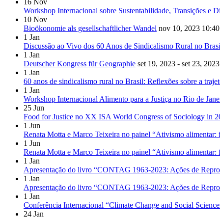
16
Nov
Workshop Internacional sobre Sustentabilidade, Transições e D
10
Nov
Bioökonomie als gesellschaftlicher Wandel
nov 10, 2023
10:40
1
Jan
Discussão ao Vivo dos 60 Anos de Sindicalismo Rural no Brasi
1
Jan
Deutscher Kongress für Geographie
set 19, 2023 - set 23, 2023
1
Jan
60 anos de sindicalismo rural no Brasil: Reflexões sobre a traje
1
Jan
Workshop Internacional Alimento para a Justiça no Rio de Jane
25
Jun
Food for Justice no XX ISA World Congress of Sociology in 
1
Jun
Renata Motta e Marco Teixeira no painel “Ativismo alimentar: 
1
Jun
Renata Motta e Marco Teixeira no painel “Ativismo alimentar: 
1
Jan
Apresentação do livro “CONTAG 1963-2023: Ações de Reproduç
1
Jan
Apresentação do livro “CONTAG 1963-2023: Ações de Reproduç
1
Jan
Conferência Internacional “Climate Change and Social Science
24
Jan