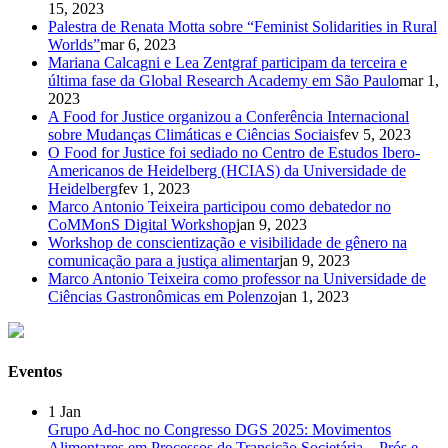
15, 2023
Palestra de Renata Motta sobre “Feminist Solidarities in Rural
Worlds”
mar 6, 2023
Mariana Calcagni e Lea Zentgraf participam da terceira e
última fase da Global Research Academy em São Paulo
mar 1,
2023
A Food for Justice organizou a Conferência Internacional
sobre Mudanças Climáticas e Ciências Sociais
fev 5, 2023
O Food for Justice foi sediado no Centro de Estudos Ibero-
Americanos de Heidelberg (HCIAS) da Universidade de
Heidelberg
fev 1, 2023
Marco Antonio Teixeira participou como debatedor no
CoMMonS Digital Workshop
jan 9, 2023
Workshop de conscientização e visibilidade de gênero na
comunicação para a justiça alimentar
jan 9, 2023
Marco Antonio Teixeira como professor na Universidade de
Ciências Gastronômicas em Polenzo
jan 1, 2023
Eventos
1
Jan
Grupo Ad-hoc no Congresso DGS 2025: Movimentos
Alimentares em Processos de Transição Societária – Prós e