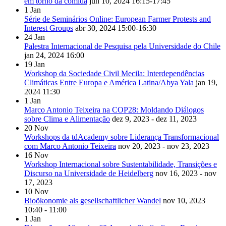
em torno da comida
jun 10, 2024
16:15-17:45
1
Jan
Série de Seminários Online: European Farmer Protests and
Interest Groups
abr 30, 2024
15:00-16:30
24
Jan
Palestra Internacional de Pesquisa pela Universidade do Chile
jan 24, 2024
16:00
19
Jan
Workshop da Sociedade Civil Mecila: Interdependências
Climáticas Entre Europa e América Latina/Abya Yala
jan 19,
2024
11:30
1
Jan
Marco Antonio Teixeira na COP28: Moldando Diálogos
sobre Clima e Alimentação
dez 9, 2023 - dez 11, 2023
20
Nov
Workshops da tdAcademy sobre Liderança Transformacional
com Marco Antonio Teixeira
nov 20, 2023 - nov 23, 2023
16
Nov
Workshop Internacional sobre Sustentabilidade, Transições e
Discurso na Universidade de Heidelberg
nov 16, 2023 - nov
17, 2023
10
Nov
Bioökonomie als gesellschaftlicher Wandel
nov 10, 2023
10:40 - 11:00
1
Jan