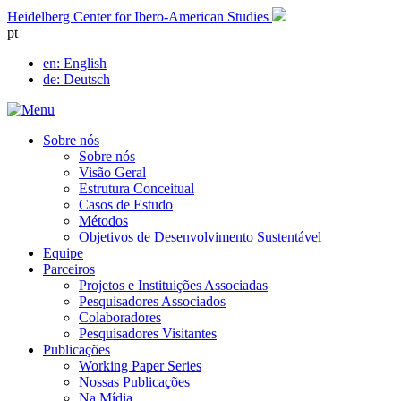
Skip
Heidelberg Center for Ibero-American Studies
to
pt
content
en
: English
de
: Deutsch
Sobre nós
Sobre nós
Visão Geral
Estrutura Conceitual
Casos de Estudo
Métodos
Objetivos de Desenvolvimento Sustentável
Equipe
Parceiros
Projetos e Instituições Associadas
Pesquisadores Associados
Colaboradores
Pesquisadores Visitantes
Publicações
Working Paper Series
Nossas Publicações
Na Mídia