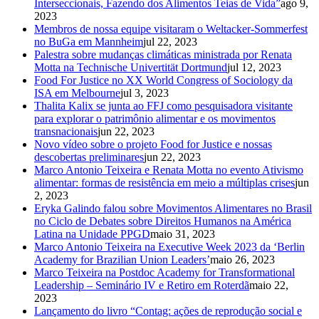
Interseccionais, Fazendo dos Alimentos Teias de Vida”
ago 9,
2023
Membros de nossa equipe visitaram o Weltacker-Sommerfest
no BuGa em Mannheim
jul 22, 2023
Palestra sobre mudanças climáticas ministrada por Renata
Motta na Technische Univertität Dortmund
jul 12, 2023
Food For Justice no XX World Congress of Sociology da
ISA em Melbourne
jul 3, 2023
Thalita Kalix se junta ao FFJ como pesquisadora visitante
para explorar o patrimônio alimentar e os movimentos
transnacionais
jun 22, 2023
Novo vídeo sobre o projeto Food for Justice e nossas
descobertas preliminares
jun 22, 2023
Marco Antonio Teixeira e Renata Motta no evento Ativismo
alimentar: formas de resistência em meio a múltiplas crises
jun
2, 2023
Eryka Galindo falou sobre Movimentos Alimentares no Brasil
no Ciclo de Debates sobre Direitos Humanos na América
Latina na Unidade PPGD
maio 31, 2023
Marco Antonio Teixeira na Executive Week 2023 da ‘Berlin
Academy for Brazilian Union Leaders’
maio 26, 2023
Marco Teixeira na Postdoc Academy for Transformational
Leadership – Seminário IV e Retiro em Roterdã
maio 22,
2023
Lançamento do livro “Contag: ações de reprodução social e