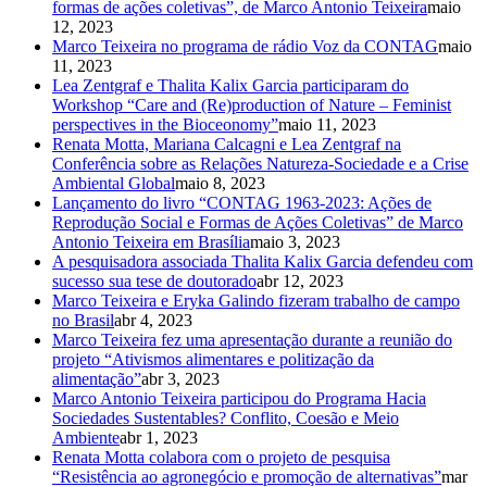
formas de ações coletivas”, de Marco Antonio Teixeira
maio
12, 2023
Marco Teixeira no programa de rádio Voz da CONTAG
maio
11, 2023
Lea Zentgraf e Thalita Kalix Garcia participaram do
Workshop “Care and (Re)production of Nature – Feminist
perspectives in the Bioceonomy”
maio 11, 2023
Renata Motta, Mariana Calcagni e Lea Zentgraf na
Conferência sobre as Relações Natureza-Sociedade e a Crise
Ambiental Global
maio 8, 2023
Lançamento do livro “CONTAG 1963-2023: Ações de
Reprodução Social e Formas de Ações Coletivas” de Marco
Antonio Teixeira em Brasília
maio 3, 2023
A pesquisadora associada Thalita Kalix Garcia defendeu com
sucesso sua tese de doutorado
abr 12, 2023
Marco Teixeira e Eryka Galindo fizeram trabalho de campo
no Brasil
abr 4, 2023
Marco Teixeira fez uma apresentação durante a reunião do
projeto “Ativismos alimentares e politização da
alimentação”
abr 3, 2023
Marco Antonio Teixeira participou do Programa Hacia
Sociedades Sustentables? Conflito, Coesão e Meio
Ambiente
abr 1, 2023
Renata Motta colabora com o projeto de pesquisa
“Resistência ao agronegócio e promoção de alternativas”
mar