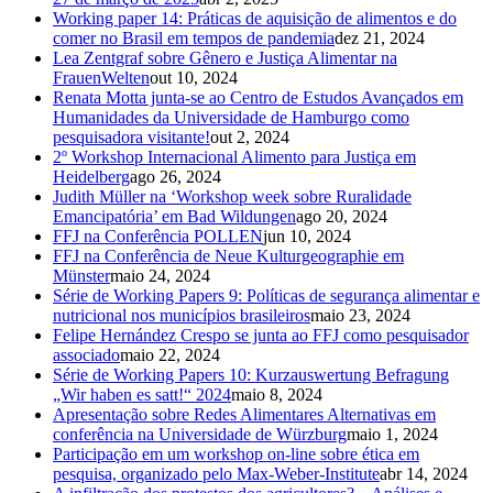
Working paper 14: Práticas de aquisição de alimentos e do
comer no Brasil em tempos de pandemia
dez 21, 2024
Lea Zentgraf sobre Gênero e Justiça Alimentar na
FrauenWelten
out 10, 2024
Renata Motta junta-se ao Centro de Estudos Avançados em
Humanidades da Universidade de Hamburgo como
pesquisadora visitante!
out 2, 2024
2º Workshop Internacional Alimento para Justiça em
Heidelberg
ago 26, 2024
Judith Müller na ‘Workshop week sobre Ruralidade
Emancipatória’ em Bad Wildungen
ago 20, 2024
FFJ na Conferência POLLEN
jun 10, 2024
FFJ na Conferência de Neue Kulturgeographie em
Münster
maio 24, 2024
Série de Working Papers 9: Políticas de segurança alimentar e
nutricional nos municípios brasileiros
maio 23, 2024
Felipe Hernández Crespo se junta ao FFJ como pesquisador
associado
maio 22, 2024
Série de Working Papers 10: Kurzauswertung Befragung
„Wir haben es satt!“ 2024
maio 8, 2024
Apresentação sobre Redes Alimentares Alternativas em
conferência na Universidade de Würzburg
maio 1, 2024
Participação em um workshop on-line sobre ética em
pesquisa, organizado pelo Max-Weber-Institute
abr 14, 2024