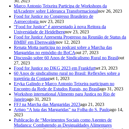
30, 2023
Marco Antonio Teixeira Participa de Workshops da
tdAcademy sobre Liderança Transformacional
nov 26, 2023
Food for Justice no Congresso Brasileiro de
Agroecologia
nov 23, 2023
“Food for Justice” é apresentado à nova Reitora da
Universidade de Heidelberg
nov 23, 2023
Food for Justice Apresenta Progresso na Reunião de Status da
BMBF em Eberswalde
nov 12, 2023
Renata Motta participa no podcast sobre a Marcha das
Margaridas no episódio do BoCA
out 27, 2023
Discussão sobre 60 Anos de Sindicalismo Rural no Brasil
out
27, 2023
Food for Justice no DKG 2023 em Frankfurt
set 23, 2023
60 Anos de sindicalismo rural no Brasil: Reflexões sobre a
trajetória da Contag
set 1, 2023
Eryka Galindo e Marco Antonio Teixeira participam no
Encontro da Rede de Estudos Rurais, no Brasil
ago 31, 2023
Workshop international Alimento para Justiça no Rio de
Janeiro
ago 31, 2023
FFJ na Marcha das Margaridas 2023
ago 21, 2023
Artigo “A luta das Margaridas” na Folha do S. Paulo
ago 14,
2023
Publicação de “Movimentos Sociais como Agentes de
Mudança: Combatendo as Desigualdades Alimentares