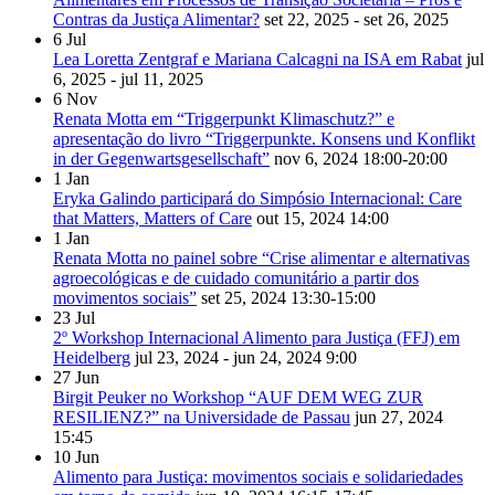
Contras da Justiça Alimentar?
set 22, 2025 - set 26, 2025
6
Jul
Lea Loretta Zentgraf e Mariana Calcagni na ISA em Rabat
jul
6, 2025 - jul 11, 2025
6
Nov
Renata Motta em “Triggerpunkt Klimaschutz?” e
apresentação do livro “Triggerpunkte. Konsens und Konflikt
in der Gegenwartsgesellschaft”
nov 6, 2024
18:00-20:00
1
Jan
Eryka Galindo participará do Simpósio Internacional: Care
that Matters, Matters of Care
out 15, 2024
14:00
1
Jan
Renata Motta no painel sobre “Crise alimentar e alternativas
agroecológicas e de cuidado comunitário a partir dos
movimentos sociais”
set 25, 2024
13:30-15:00
23
Jul
2º Workshop Internacional Alimento para Justiça (FFJ) em
Heidelberg
jul 23, 2024 - jun 24, 2024
9:00
27
Jun
Birgit Peuker no Workshop “AUF DEM WEG ZUR
RESILIENZ?” na Universidade de Passau
jun 27, 2024
15:45
10
Jun
Alimento para Justiça: movimentos sociais e solidariedades