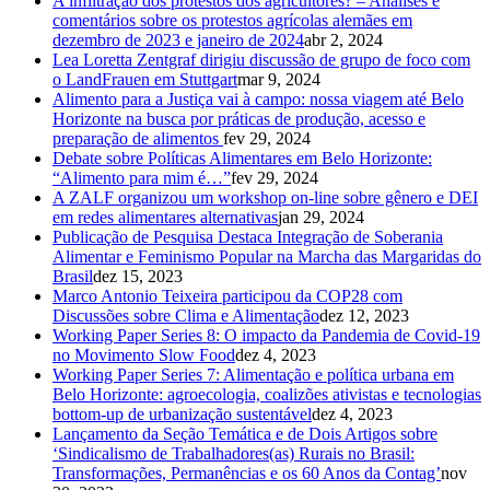
A infiltração dos protestos dos agricultores? – Análises e
comentários sobre os protestos agrícolas alemães em
dezembro de 2023 e janeiro de 2024
abr 2, 2024
Lea Loretta Zentgraf dirigiu discussão de grupo de foco com
o LandFrauen em Stuttgart
mar 9, 2024
Alimento para a Justiça vai à campo: nossa viagem até Belo
Horizonte na busca por práticas de produção, acesso e
preparação de alimentos
fev 29, 2024
Debate sobre Políticas Alimentares em Belo Horizonte:
“Alimento para mim é…”
fev 29, 2024
A ZALF organizou um workshop on-line sobre gênero e DEI
em redes alimentares alternativas
jan 29, 2024
Publicação de Pesquisa Destaca Integração de Soberania
Alimentar e Feminismo Popular na Marcha das Margaridas do
Brasil
dez 15, 2023
Marco Antonio Teixeira participou da COP28 com
Discussões sobre Clima e Alimentação
dez 12, 2023
Working Paper Series 8: O impacto da Pandemia de Covid-19
no Movimento Slow Food
dez 4, 2023
Working Paper Series 7: Alimentação e política urbana em
Belo Horizonte: agroecologia, coalizões ativistas e tecnologias
bottom-up de urbanização sustentável
dez 4, 2023
Lançamento da Seção Temática e de Dois Artigos sobre
‘Sindicalismo de Trabalhadores(as) Rurais no Brasil:
Transformações, Permanências e os 60 Anos da Contag’
nov