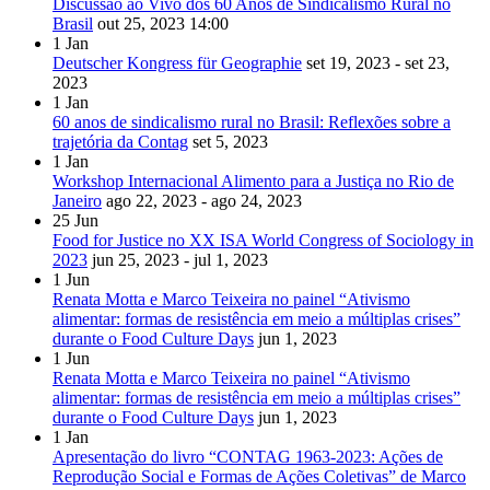
Discussão ao Vivo dos 60 Anos de Sindicalismo Rural no
Brasil
out 25, 2023
14:00
1
Jan
Deutscher Kongress für Geographie
set 19, 2023 - set 23,
2023
1
Jan
60 anos de sindicalismo rural no Brasil: Reflexões sobre a
trajetória da Contag
set 5, 2023
1
Jan
Workshop Internacional Alimento para a Justiça no Rio de
Janeiro
ago 22, 2023 - ago 24, 2023
25
Jun
Food for Justice no XX ISA World Congress of Sociology in
2023
jun 25, 2023 - jul 1, 2023
1
Jun
Renata Motta e Marco Teixeira no painel “Ativismo
alimentar: formas de resistência em meio a múltiplas crises”
durante o Food Culture Days
jun 1, 2023
1
Jun
Renata Motta e Marco Teixeira no painel “Ativismo
alimentar: formas de resistência em meio a múltiplas crises”
durante o Food Culture Days
jun 1, 2023
1
Jan
Apresentação do livro “CONTAG 1963-2023: Ações de
Reprodução Social e Formas de Ações Coletivas” de Marco