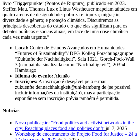
livro ‘Triggerpunkte’ (Pontos de Ruptura), publicado em 2023,
Steffen Mau, Thomas Lux e Linus Westheuser mapeiam atitudes em
quatro arenas de desigualdade: pobreza e riqueza; migração;
diversidade e gênero; e proteção climática. Discutiremos as
principais descobertas do estudo e o que elas significam para os
debates políticos e sociais atuais, em face de uma crise climática
cada vez mais urgente.”
Local:
Centro de Estudos Avançados em Humanidades
“Futures of Sustainability”/ DFG-Kolleg-Forschungsgruppe
“Zukünfte der Nachhaltigkeit”, Sala 1021, Gorch-Fock-Wall
3 (campainha sinalizada como “Nachhaltigkeit”), 20354
Hamburgo
Idioma do evento:
Alemão
Inscrições:
A inscrição é desejável pelo e-mail
zukuenfte.der.nachhaltigkeit@uni-hamburg.de (se possível,
incluir informações da instituição), mas a participação
espontânea sem inscrição prévia também é permitida.
Notícias
Nova publicação: “Food politics and activist networks in the
city: Reaching places food and policies don’t”
jul 7, 2025
Workshop de encerramento do Projeto Food for Justice – 24 a
27 de março de 2025
abr 2, 2025