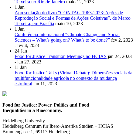
Teixeira no Rio de Janeiro
maio 12, 2023
1
Jan
Apresentação do livro “CONTAG 1963-2023: Ações de
Reprodução Social e Formas de Ações Coletivas”, de Marco
Teixeira, em Brasília
maio 10, 2023
1
Jan
Conferência Internacional “Climate Change and Social
Sciences – What’s going on? What’s to be done?”
fev 2, 2023
- fev 4, 2023
24
Jan
Food for Justice Transition Meetings no HCIAS
jan 24, 2023
- jan 27, 2023
11
Jan
Food for Justice Talks (Virtual Debate): Dimensões sociais da
multifuncionalidade agrícola no contexto da mudança
estrutural
jan 11, 2023
Food for Justice: Power, Politics and Food
Inequalities in a Bioeconomy.
Heidelberg University
Heidelberg Centrum für Ibero-Amerika Studien – HCIAS
Brunnengasse 1, 69117 Heidelberg