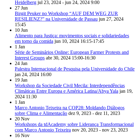
Heidelberg
jul 23, 2024 - jun 24, 2024
9:00
27
Jun
Birgit Peuker no Workshop “AUF DEM WEG ZUR
RESILIENZ?” na Universidade de Passau
jun 27, 2024
15:45
10
Jun
Alimento para Justiça: movimentos sociais e solidariedades
em torno da comida
jun 10, 2024
16:15-17:45
1
Jan
Série de Seminários Online: European Farmer Protests and
Interest Groups
abr 30, 2024
15:00-16:30
24
Jan
Palestra Internacional de Pesquisa pela Universidade do Chile
jan 24, 2024
16:00
19
Jan
Workshop da Sociedade Civil Mecila: Interdependências
Climáticas Entre Europa e América Latina/Abya Yala
jan 19,
2024
11:30
1
Jan
Marco Antonio Teixeira na COP28: Moldando Diálogos
sobre Clima e Alimentação
dez 9, 2023 - dez 11, 2023
20
Nov
Workshops da tdAcademy sobre Liderança Transformacional
com Marco Antonio Teixeira
nov 20, 2023 - nov 23, 2023
16
Nov