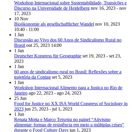
Workshop Internacional sobre Sustentabilidade, Transições e
Discurso na Universidade de Heidelberg
nov 16, 2023 - nov
17, 2023
10
Nov
Bioökonomie als gesellschaftlicher Wandel
nov 10, 2023
10:40 - 11:00
1
Jan
Discussão ao Vivo dos 60 Anos de Sindicalismo Rural no
Brasil
out 25, 2023
14:00
1
Jan
Deutscher Kongress für Geographie
set 19, 2023 - set 23,
2023
1
Jan
60 anos de sindicalismo rural no Brasil: Reflexões sobre a
trajetória da Contag
set 5, 2023
1
Jan
Workshop Internacional Alimento para a Justiça no Rio de
Janeiro
ago 22, 2023 - ago 24, 2023
25
Jun
Food for Justice no XX ISA World Congress of Sociology in
2023
jun 25, 2023 - jul 1, 2023
1
Jun
Renata Motta e Marco Teixeira no painel “Ativismo
alimentar: formas de resistência em meio a múltiplas crises”
durante o Food Culture Days
jun 1, 2023