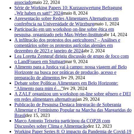
associado
maio 22, 2024
Série de Working Papers 10: Kurzauswertung Befragung
„Wir haben es satt!“ 2024
maio 8, 2024
Apresentação sobre Redes Alimentares Alternativas em
conferência na Universidade de Würzburg
maio 1, 2024
Participação em um workshop on-line sobre ética em
pesquisa, organizado pelo Max-Weber-Institute
abr 14, 2024
A infiltração dos protestos dos agricultores? – Análises e
comentários sobre os protestos agrícolas alemães em
dezembro de 2023 e janeiro de 2024
abr 2, 2024
Lea Loretta Zentgraf dirigiu discussão de grupo de foco com
o LandFrauen em Stuttgart
mar 9, 2024
Alimento para a Justiça vai à campo: nossa viagem até Belo
Horizonte na busca por práticas de produção, acesso e
preparação de alimentos
fev 29, 2024
Debate sobre Políticas Alimentares em Belo Horizonte:
“Alimento para mim é…”
fev 29, 2024
A ZALF organizou um workshop on-line sobre gênero e DEI
em redes alimentares alternativas
jan 29, 2024
Publicação de Pesquisa Destaca Integração de Soberania
Alimentar e Feminismo Popular na Marcha das Margaridas do
Brasil
dez 15, 2023
Marco Antonio Teixeira participou da COP28 com
Discussões sobre Clima e Alimentação
dez 12, 2023
Working Paper Series 8: O impacto da Pandemia de Covid-19