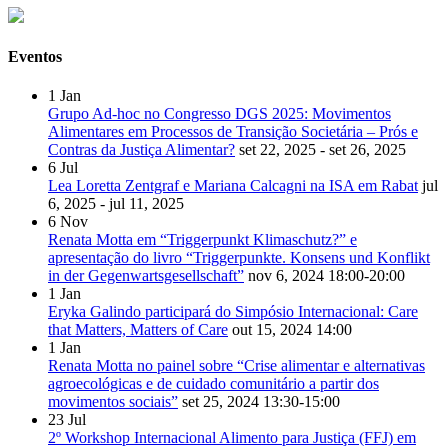
Eventos
1
Jan
Grupo Ad-hoc no Congresso DGS 2025: Movimentos
Alimentares em Processos de Transição Societária – Prós e
Contras da Justiça Alimentar?
set 22, 2025 - set 26, 2025
6
Jul
Lea Loretta Zentgraf e Mariana Calcagni na ISA em Rabat
jul
6, 2025 - jul 11, 2025
6
Nov
Renata Motta em “Triggerpunkt Klimaschutz?” e
apresentação do livro “Triggerpunkte. Konsens und Konflikt
in der Gegenwartsgesellschaft”
nov 6, 2024
18:00-20:00
1
Jan
Eryka Galindo participará do Simpósio Internacional: Care
that Matters, Matters of Care
out 15, 2024
14:00
1
Jan
Renata Motta no painel sobre “Crise alimentar e alternativas
agroecológicas e de cuidado comunitário a partir dos
movimentos sociais”
set 25, 2024
13:30-15:00
23
Jul
2º Workshop Internacional Alimento para Justiça (FFJ) em