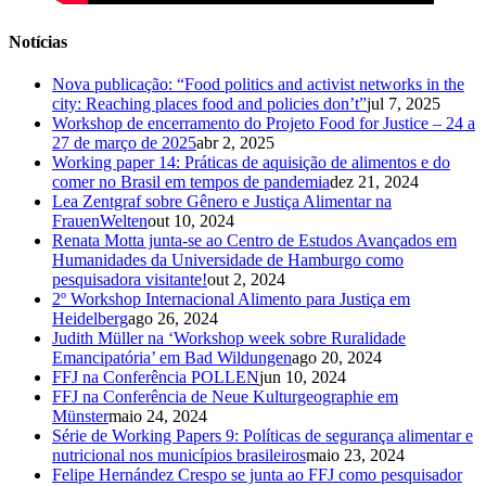
Notícias
Nova publicação: “Food politics and activist networks in the
city: Reaching places food and policies don’t”
jul 7, 2025
Workshop de encerramento do Projeto Food for Justice – 24 a
27 de março de 2025
abr 2, 2025
Working paper 14: Práticas de aquisição de alimentos e do
comer no Brasil em tempos de pandemia
dez 21, 2024
Lea Zentgraf sobre Gênero e Justiça Alimentar na
FrauenWelten
out 10, 2024
Renata Motta junta-se ao Centro de Estudos Avançados em
Humanidades da Universidade de Hamburgo como
pesquisadora visitante!
out 2, 2024
2º Workshop Internacional Alimento para Justiça em
Heidelberg
ago 26, 2024
Judith Müller na ‘Workshop week sobre Ruralidade
Emancipatória’ em Bad Wildungen
ago 20, 2024
FFJ na Conferência POLLEN
jun 10, 2024
FFJ na Conferência de Neue Kulturgeographie em
Münster
maio 24, 2024
Série de Working Papers 9: Políticas de segurança alimentar e
nutricional nos municípios brasileiros
maio 23, 2024
Felipe Hernández Crespo se junta ao FFJ como pesquisador