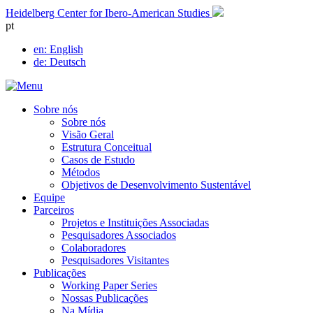
Skip
Heidelberg Center for Ibero-American Studies
to
pt
content
en
: English
de
: Deutsch
Sobre nós
Sobre nós
Visão Geral
Estrutura Conceitual
Casos de Estudo
Métodos
Objetivos de Desenvolvimento Sustentável
Equipe
Parceiros
Projetos e Instituições Associadas
Pesquisadores Associados
Colaboradores
Pesquisadores Visitantes
Publicações
Working Paper Series
Nossas Publicações
Na Mídia