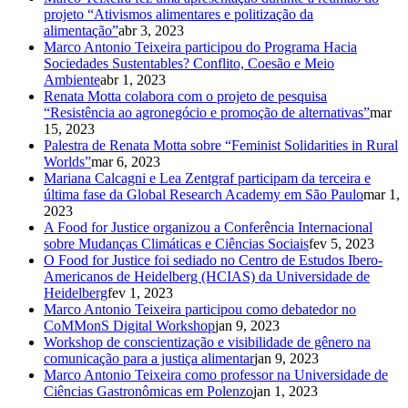
projeto “Ativismos alimentares e politização da
alimentação”
abr 3, 2023
Marco Antonio Teixeira participou do Programa Hacia
Sociedades Sustentables? Conflito, Coesão e Meio
Ambiente
abr 1, 2023
Renata Motta colabora com o projeto de pesquisa
“Resistência ao agronegócio e promoção de alternativas”
mar
15, 2023
Palestra de Renata Motta sobre “Feminist Solidarities in Rural
Worlds”
mar 6, 2023
Mariana Calcagni e Lea Zentgraf participam da terceira e
última fase da Global Research Academy em São Paulo
mar 1,
2023
A Food for Justice organizou a Conferência Internacional
sobre Mudanças Climáticas e Ciências Sociais
fev 5, 2023
O Food for Justice foi sediado no Centro de Estudos Ibero-
Americanos de Heidelberg (HCIAS) da Universidade de
Heidelberg
fev 1, 2023
Marco Antonio Teixeira participou como debatedor no
CoMMonS Digital Workshop
jan 9, 2023
Workshop de conscientização e visibilidade de gênero na
comunicação para a justiça alimentar
jan 9, 2023
Marco Antonio Teixeira como professor na Universidade de
Ciências Gastronômicas em Polenzo
jan 1, 2023