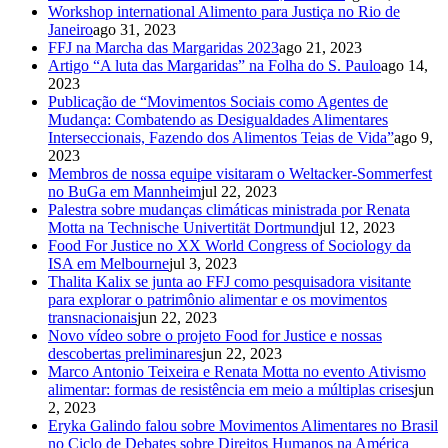
Workshop international Alimento para Justiça no Rio de
Janeiro
ago 31, 2023
FFJ na Marcha das Margaridas 2023
ago 21, 2023
Artigo “A luta das Margaridas” na Folha do S. Paulo
ago 14,
2023
Publicação de “Movimentos Sociais como Agentes de
Mudança: Combatendo as Desigualdades Alimentares
Interseccionais, Fazendo dos Alimentos Teias de Vida”
ago 9,
2023
Membros de nossa equipe visitaram o Weltacker-Sommerfest
no BuGa em Mannheim
jul 22, 2023
Palestra sobre mudanças climáticas ministrada por Renata
Motta na Technische Univertität Dortmund
jul 12, 2023
Food For Justice no XX World Congress of Sociology da
ISA em Melbourne
jul 3, 2023
Thalita Kalix se junta ao FFJ como pesquisadora visitante
para explorar o patrimônio alimentar e os movimentos
transnacionais
jun 22, 2023
Novo vídeo sobre o projeto Food for Justice e nossas
descobertas preliminares
jun 22, 2023
Marco Antonio Teixeira e Renata Motta no evento Ativismo
alimentar: formas de resistência em meio a múltiplas crises
jun
2, 2023
Eryka Galindo falou sobre Movimentos Alimentares no Brasil
no Ciclo de Debates sobre Direitos Humanos na América