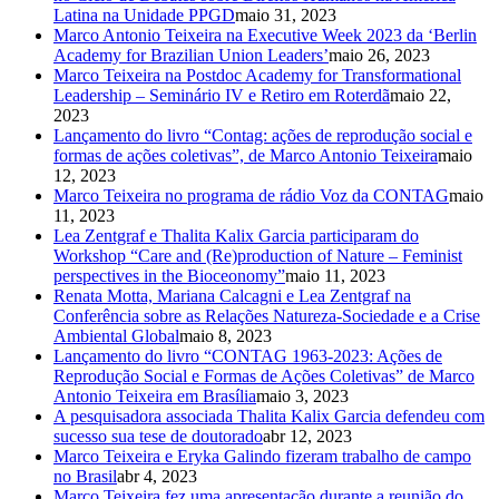
Latina na Unidade PPGD
maio 31, 2023
Marco Antonio Teixeira na Executive Week 2023 da ‘Berlin
Academy for Brazilian Union Leaders’
maio 26, 2023
Marco Teixeira na Postdoc Academy for Transformational
Leadership – Seminário IV e Retiro em Roterdã
maio 22,
2023
Lançamento do livro “Contag: ações de reprodução social e
formas de ações coletivas”, de Marco Antonio Teixeira
maio
12, 2023
Marco Teixeira no programa de rádio Voz da CONTAG
maio
11, 2023
Lea Zentgraf e Thalita Kalix Garcia participaram do
Workshop “Care and (Re)production of Nature – Feminist
perspectives in the Bioceonomy”
maio 11, 2023
Renata Motta, Mariana Calcagni e Lea Zentgraf na
Conferência sobre as Relações Natureza-Sociedade e a Crise
Ambiental Global
maio 8, 2023
Lançamento do livro “CONTAG 1963-2023: Ações de
Reprodução Social e Formas de Ações Coletivas” de Marco
Antonio Teixeira em Brasília
maio 3, 2023
A pesquisadora associada Thalita Kalix Garcia defendeu com
sucesso sua tese de doutorado
abr 12, 2023
Marco Teixeira e Eryka Galindo fizeram trabalho de campo
no Brasil
abr 4, 2023
Marco Teixeira fez uma apresentação durante a reunião do