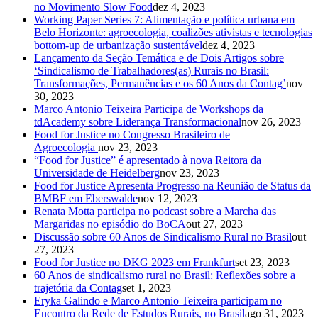
no Movimento Slow Food
dez 4, 2023
Working Paper Series 7: Alimentação e política urbana em
Belo Horizonte: agroecologia, coalizões ativistas e tecnologias
bottom-up de urbanização sustentável
dez 4, 2023
Lançamento da Seção Temática e de Dois Artigos sobre
‘Sindicalismo de Trabalhadores(as) Rurais no Brasil:
Transformações, Permanências e os 60 Anos da Contag’
nov
30, 2023
Marco Antonio Teixeira Participa de Workshops da
tdAcademy sobre Liderança Transformacional
nov 26, 2023
Food for Justice no Congresso Brasileiro de
Agroecologia
nov 23, 2023
“Food for Justice” é apresentado à nova Reitora da
Universidade de Heidelberg
nov 23, 2023
Food for Justice Apresenta Progresso na Reunião de Status da
BMBF em Eberswalde
nov 12, 2023
Renata Motta participa no podcast sobre a Marcha das
Margaridas no episódio do BoCA
out 27, 2023
Discussão sobre 60 Anos de Sindicalismo Rural no Brasil
out
27, 2023
Food for Justice no DKG 2023 em Frankfurt
set 23, 2023
60 Anos de sindicalismo rural no Brasil: Reflexões sobre a
trajetória da Contag
set 1, 2023
Eryka Galindo e Marco Antonio Teixeira participam no
Encontro da Rede de Estudos Rurais, no Brasil
ago 31, 2023