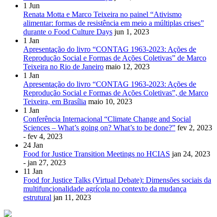
1
Jun
Renata Motta e Marco Teixeira no painel “Ativismo
alimentar: formas de resistência em meio a múltiplas crises”
durante o Food Culture Days
jun 1, 2023
1
Jan
Apresentação do livro “CONTAG 1963-2023: Ações de
Reprodução Social e Formas de Ações Coletivas” de Marco
Teixeira no Rio de Janeiro
maio 12, 2023
1
Jan
Apresentação do livro “CONTAG 1963-2023: Ações de
Reprodução Social e Formas de Ações Coletivas”, de Marco
Teixeira, em Brasília
maio 10, 2023
1
Jan
Conferência Internacional “Climate Change and Social
Sciences – What’s going on? What’s to be done?”
fev 2, 2023
- fev 4, 2023
24
Jan
Food for Justice Transition Meetings no HCIAS
jan 24, 2023
- jan 27, 2023
11
Jan
Food for Justice Talks (Virtual Debate): Dimensões sociais da
multifuncionalidade agrícola no contexto da mudança
estrutural
jan 11, 2023