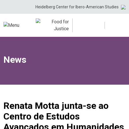
Skip
Heidelberg Center for Ibero-American Studies
to
content
News
Renata Motta junta-se ao
Centro de Estudos
Avançados em Humanidades