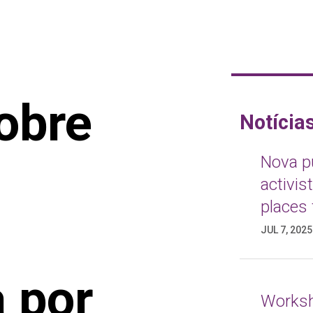
obre
Notícia
Nova pu
activis
places 
JUL 7, 2025
 por
Worksh