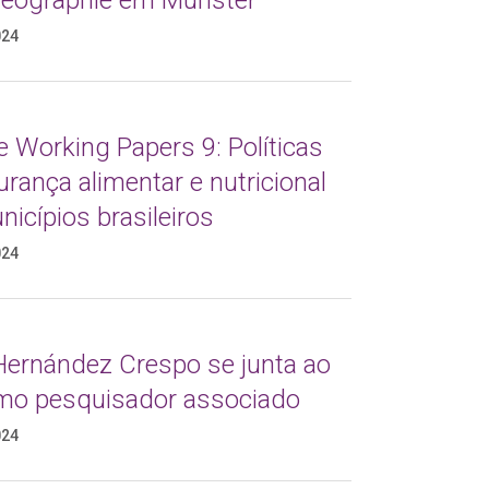
geographie em Münster
024
e Working Papers 9: Políticas
rança alimentar e nutricional
icípios brasileiros
024
 Hernández Crespo se junta ao
mo pesquisador associado
024