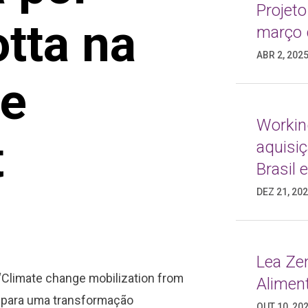
Projeto
tta na
março 
ABR 2, 202
he
Working
t
aquisi
Brasil
DEZ 21, 20
Lea Ze
 “Climate change mobilization from
Alimen
 para uma transformação
OUT 10, 20