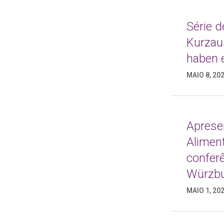
Série 
Kurzau
haben e
MAIO 8, 20
Aprese
Alimen
confer
Würzb
MAIO 1, 20