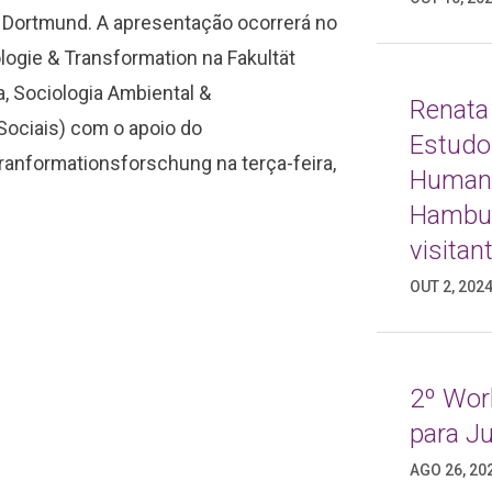
t Dortmund. A apresentação ocorrerá no
ogie & Transformation na Fakultät
 Sociologia Ambiental &
Renata
Sociais) com o apoio do
Estudo
anformationsforschung na terça-feira,
Humani
Hambur
visitant
OUT 2, 202
2º Wor
para J
AGO 26, 20