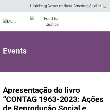
Skip
Heidelberg Center for Ibero-American Studies
to
content
Events
Apresentação do livro
“CONTAG 1963-2023: Ações
de Reprodução Social e