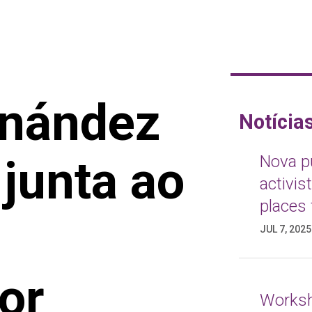
rnández
Notícia
junta ao
Nova pu
activis
places 
JUL 7, 2025
or
Worksh