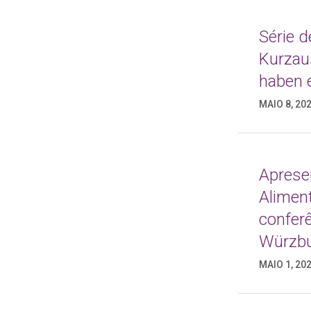
Série 
Kurzau
haben e
MAIO 8, 20
Aprese
Alimen
confer
Würzb
MAIO 1, 20