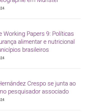
geographie em Münster
024
e Working Papers 9: Políticas
rança alimentar e nutricional
icípios brasileiros
024
 Hernández Crespo se junta ao
mo pesquisador associado
024