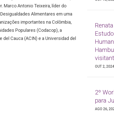
 Marco Antonio Teixeira, líder do
a e Desigualdades Alimentares em uma
ganizações importantes na Colômbia,
Renata
nidades Populares (Codacop), a
Estudo
e del Cauca (ACIN) e a Universidad del
Humani
Hambur
visitant
OUT 2, 202
2º Wor
para J
AGO 26, 20