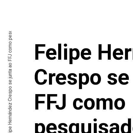
Felipe Hernández Crespo se junta ao FFJ como pesquisador associado
Felipe He
Crespo se 
FFJ como
pesquisad