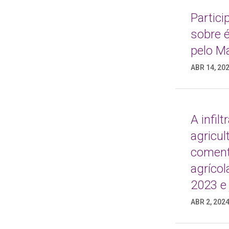
Partic
sobre 
pelo M
ABR 14, 20
A infil
agricul
coment
agríco
2023 e 
ABR 2, 202