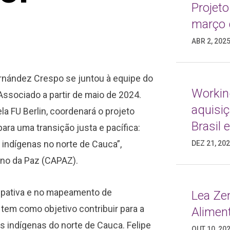
Projeto
março 
ABR 2, 202
rnández Crespo se juntou à equipe do
Working
ssociado a partir de maio de 2024.
aquisi
a FU Berlin, coordenará o projeto
Brasil
ara uma transição justa e pacífica:
 indígenas no norte de Cauca”,
DEZ 21, 20
ano da Paz (CAPAZ).
cipativa e no mapeamento de
Lea Ze
 tem como objetivo contribuir para a
Alimen
s indígenas do norte de Cauca. Felipe
OUT 10, 20