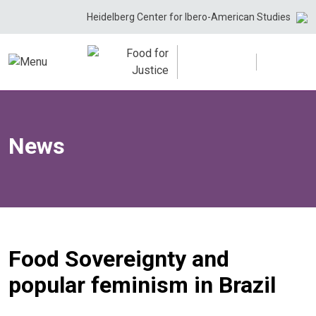
Skip
Heidelberg Center for Ibero-American Studies
to
content
News
Food Sovereignty and
popular feminism in Brazil