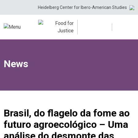
Skip
Heidelberg Center for Ibero-American Studies
to
content
News
Brasil, do flagelo da fome ao
futuro agroecológico – Uma
análise do desmonte das