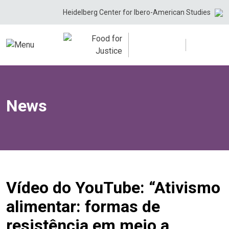
Skip
Heidelberg Center for Ibero-American Studies
to
content
News
Vídeo do YouTube: “Ativismo
alimentar: formas de
resistência em meio a