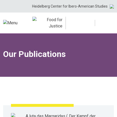
Skip
Heidelberg Center for Ibero-American Studies
to
content
Our Publications