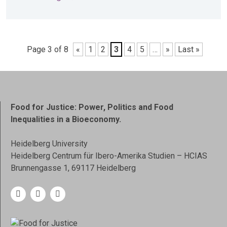
Page 3 of 8
«
1
2
3
4
5
…
»
Last »
Food for Justice: Power, Politics and Food
Inequalities in a Bioeconomy.
Heidelberg University
Heidelberg Centrum für Ibero-Amerika Studien – HCIAS
Brunnengasse 1, 69117 Heidelberg