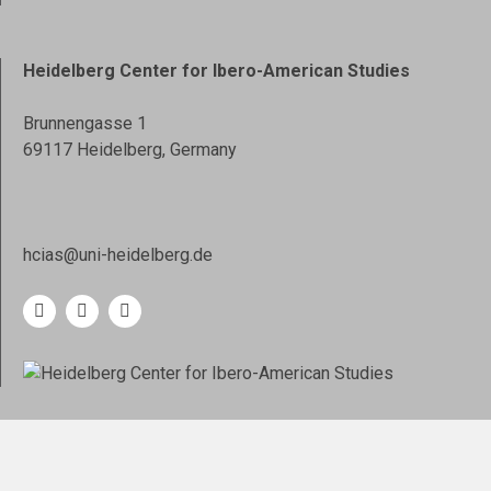
Heidelberg Center for Ibero-American Studies
Brunnengasse 1
69117 Heidelberg, Germany
hcias@uni-heidelberg.de