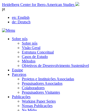
Skip
Heidelberg Center for Ibero-American Studies
to
pt
content
en
: English
de
: Deutsch
Sobre nós
Sobre nós
Visão Geral
Estrutura Conceitual
Casos de Estudo
Métodos
Objetivos de Desenvolvimento Sustentável
Equipe
Parceiros
Projetos e Instituições Associadas
Pesquisadores Associados
Colaboradores
Pesquisadores Visitantes
Publicações
Working Paper Series
Nossas Publicações
Na Mídia