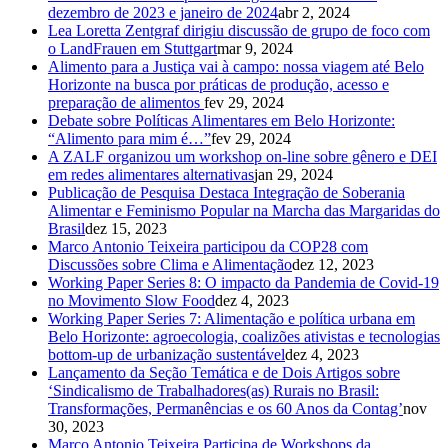
dezembro de 2023 e janeiro de 2024
abr 2, 2024
Lea Loretta Zentgraf dirigiu discussão de grupo de foco com
o LandFrauen em Stuttgart
mar 9, 2024
Alimento para a Justiça vai à campo: nossa viagem até Belo
Horizonte na busca por práticas de produção, acesso e
preparação de alimentos
fev 29, 2024
Debate sobre Políticas Alimentares em Belo Horizonte:
“Alimento para mim é…”
fev 29, 2024
A ZALF organizou um workshop on-line sobre gênero e DEI
em redes alimentares alternativas
jan 29, 2024
Publicação de Pesquisa Destaca Integração de Soberania
Alimentar e Feminismo Popular na Marcha das Margaridas do
Brasil
dez 15, 2023
Marco Antonio Teixeira participou da COP28 com
Discussões sobre Clima e Alimentação
dez 12, 2023
Working Paper Series 8: O impacto da Pandemia de Covid-19
no Movimento Slow Food
dez 4, 2023
Working Paper Series 7: Alimentação e política urbana em
Belo Horizonte: agroecologia, coalizões ativistas e tecnologias
bottom-up de urbanização sustentável
dez 4, 2023
Lançamento da Seção Temática e de Dois Artigos sobre
‘Sindicalismo de Trabalhadores(as) Rurais no Brasil:
Transformações, Permanências e os 60 Anos da Contag’
nov
30, 2023
Marco Antonio Teixeira Participa de Workshops da