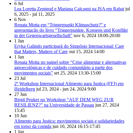
6
Jul
Lea Loretta Zentgraf e Mariana Calcagni na ISA em Rabat
jul
6, 2025 - jul 11, 2025
6
Nov
Renata Motta em “Triggerpunkt Klimaschutz?” e
apresentação do livro “Triggerpunkte. Konsens und Konflikt
in der Gegenwartsgesellschaft”
nov 6, 2024
18:00-20:00
1
Jan
Eryka Galindo participará do Simpósio Internacional: Care
that Matters, Matters of Care
out 15, 2024
14:00
1
Jan
Renata Motta no painel sobre “Crise alimentar e alternativas
agroecológicas e de cuidado comunitário a partir dos
movimentos sociais”
set 25, 2024
13:30-15:00
23
Jul
2º Workshop Internacional Alimento para Justiça (FFJ) em
Heidelberg
jul 23, 2024 - jun 24, 2024
9:00
27
Jun
Birgit Peuker no Workshop “AUF DEM WEG ZUR
RESILIENZ?” na Universidade de Passau
jun 27, 2024
15:45
10
Jun
Alimento para Justiça: movimentos sociais e solidariedades
em torno da comida
jun 10, 2024
16:15-17:45
1
Jan