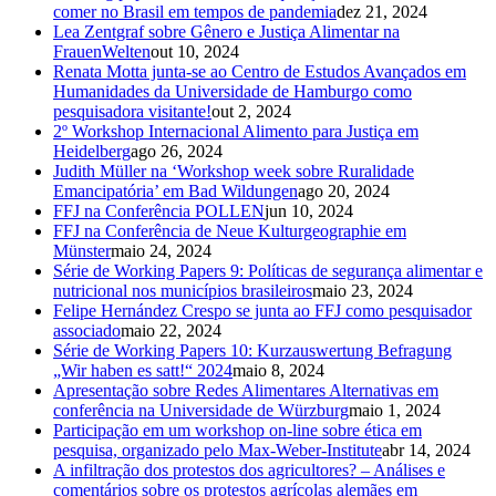
comer no Brasil em tempos de pandemia
dez 21, 2024
Lea Zentgraf sobre Gênero e Justiça Alimentar na
FrauenWelten
out 10, 2024
Renata Motta junta-se ao Centro de Estudos Avançados em
Humanidades da Universidade de Hamburgo como
pesquisadora visitante!
out 2, 2024
2º Workshop Internacional Alimento para Justiça em
Heidelberg
ago 26, 2024
Judith Müller na ‘Workshop week sobre Ruralidade
Emancipatória’ em Bad Wildungen
ago 20, 2024
FFJ na Conferência POLLEN
jun 10, 2024
FFJ na Conferência de Neue Kulturgeographie em
Münster
maio 24, 2024
Série de Working Papers 9: Políticas de segurança alimentar e
nutricional nos municípios brasileiros
maio 23, 2024
Felipe Hernández Crespo se junta ao FFJ como pesquisador
associado
maio 22, 2024
Série de Working Papers 10: Kurzauswertung Befragung
„Wir haben es satt!“ 2024
maio 8, 2024
Apresentação sobre Redes Alimentares Alternativas em
conferência na Universidade de Würzburg
maio 1, 2024
Participação em um workshop on-line sobre ética em
pesquisa, organizado pelo Max-Weber-Institute
abr 14, 2024
A infiltração dos protestos dos agricultores? – Análises e
comentários sobre os protestos agrícolas alemães em