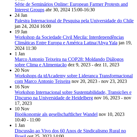
Série de Seminários Online: European Farmer Protests and
Interest Groups
abr 30, 2024
15:00-16:30
24
Jan
Palestra Internacional de Pesquisa pela Universidade do Chile
jan 24, 2024
16:00
19
Jan
Workshop da Sociedade Civil Mecila: Interdependências
Climáticas Entre Europa e América Latina/Abya Yala
jan 19,
2024
11:30
1
Jan
Marco Antonio Teixeira na COP28: Moldando Diálogos
sobre Clima e Alimentação
dez 9, 2023 - dez 11, 2023
20
Nov
Workshops da tdAcademy sobre Liderança Transformacional
com Marco Antonio Teixeira
nov 20, 2023 - nov 23, 2023
16
Nov
Workshop Internacional sobre Sustentabilidade, Transições e
Discurso na Universidade de Heidelberg
nov 16, 2023 - nov
17, 2023
10
Nov
Bioökonomie als gesellschaftlicher Wandel
nov 10, 2023
10:40 - 11:00
1
Jan
Discussão ao Vivo dos 60 Anos de Sindicalismo Rural no
Brasil
out 25, 2023
14:00