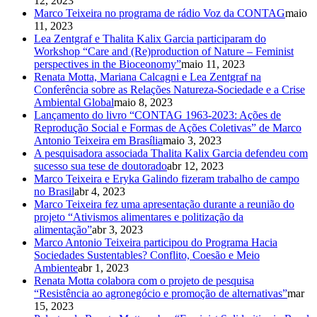
12, 2023
Marco Teixeira no programa de rádio Voz da CONTAG
maio
11, 2023
Lea Zentgraf e Thalita Kalix Garcia participaram do
Workshop “Care and (Re)production of Nature – Feminist
perspectives in the Bioceonomy”
maio 11, 2023
Renata Motta, Mariana Calcagni e Lea Zentgraf na
Conferência sobre as Relações Natureza-Sociedade e a Crise
Ambiental Global
maio 8, 2023
Lançamento do livro “CONTAG 1963-2023: Ações de
Reprodução Social e Formas de Ações Coletivas” de Marco
Antonio Teixeira em Brasília
maio 3, 2023
A pesquisadora associada Thalita Kalix Garcia defendeu com
sucesso sua tese de doutorado
abr 12, 2023
Marco Teixeira e Eryka Galindo fizeram trabalho de campo
no Brasil
abr 4, 2023
Marco Teixeira fez uma apresentação durante a reunião do
projeto “Ativismos alimentares e politização da
alimentação”
abr 3, 2023
Marco Antonio Teixeira participou do Programa Hacia
Sociedades Sustentables? Conflito, Coesão e Meio
Ambiente
abr 1, 2023
Renata Motta colabora com o projeto de pesquisa
“Resistência ao agronegócio e promoção de alternativas”
mar
15, 2023