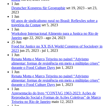
1
Jan
Deutscher Kongress für Geographie
set 19, 2023 - set 23,
2023
1
Jan
60 anos de sindicalismo rural no Brasil: Reflexões sobre a
trajetória da Contag
set 5, 2023
1
Jan
Workshop Internacional Alimento para a Justiça no Rio de
Janeiro
ago 22, 2023 - ago 24, 2023
25
Jun
Food for Justice no XX ISA World Congress of Sociology in
2023
jun 25, 2023 - jul 1, 2023
1
Jun
Renata Motta e Marco Teixeira no painel “Ativismo
alimentar: formas de resistência em meio a múltiplas crises”
durante o Food Culture Days
jun 1, 2023
1
Jun
Renata Motta e Marco Teixeira no painel “Ativismo
alimentar: formas de resistência em meio a múltiplas crises”
durante o Food Culture Days
jun 1, 2023
1
Jan
Apresentação do livro “CONTAG 1963-2023: Ações de
Reprodução Social e Formas de Ações Coletivas” de Marco
Teixeira no Rio de Janeiro
maio 12, 2023
1
Jan