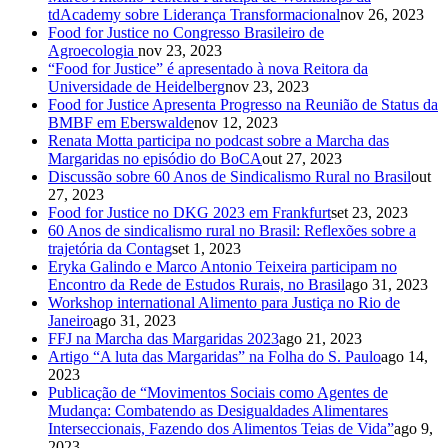
tdAcademy sobre Liderança Transformacional
nov 26, 2023
Food for Justice no Congresso Brasileiro de
Agroecologia
nov 23, 2023
“Food for Justice” é apresentado à nova Reitora da
Universidade de Heidelberg
nov 23, 2023
Food for Justice Apresenta Progresso na Reunião de Status da
BMBF em Eberswalde
nov 12, 2023
Renata Motta participa no podcast sobre a Marcha das
Margaridas no episódio do BoCA
out 27, 2023
Discussão sobre 60 Anos de Sindicalismo Rural no Brasil
out
27, 2023
Food for Justice no DKG 2023 em Frankfurt
set 23, 2023
60 Anos de sindicalismo rural no Brasil: Reflexões sobre a
trajetória da Contag
set 1, 2023
Eryka Galindo e Marco Antonio Teixeira participam no
Encontro da Rede de Estudos Rurais, no Brasil
ago 31, 2023
Workshop international Alimento para Justiça no Rio de
Janeiro
ago 31, 2023
FFJ na Marcha das Margaridas 2023
ago 21, 2023
Artigo “A luta das Margaridas” na Folha do S. Paulo
ago 14,
2023
Publicação de “Movimentos Sociais como Agentes de
Mudança: Combatendo as Desigualdades Alimentares
Interseccionais, Fazendo dos Alimentos Teias de Vida”
ago 9,
2023