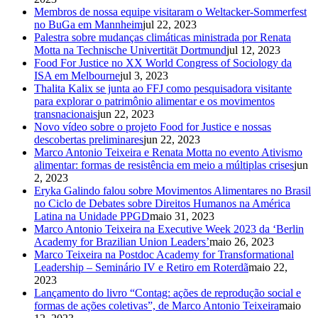
Membros de nossa equipe visitaram o Weltacker-Sommerfest
no BuGa em Mannheim
jul 22, 2023
Palestra sobre mudanças climáticas ministrada por Renata
Motta na Technische Univertität Dortmund
jul 12, 2023
Food For Justice no XX World Congress of Sociology da
ISA em Melbourne
jul 3, 2023
Thalita Kalix se junta ao FFJ como pesquisadora visitante
para explorar o patrimônio alimentar e os movimentos
transnacionais
jun 22, 2023
Novo vídeo sobre o projeto Food for Justice e nossas
descobertas preliminares
jun 22, 2023
Marco Antonio Teixeira e Renata Motta no evento Ativismo
alimentar: formas de resistência em meio a múltiplas crises
jun
2, 2023
Eryka Galindo falou sobre Movimentos Alimentares no Brasil
no Ciclo de Debates sobre Direitos Humanos na América
Latina na Unidade PPGD
maio 31, 2023
Marco Antonio Teixeira na Executive Week 2023 da ‘Berlin
Academy for Brazilian Union Leaders’
maio 26, 2023
Marco Teixeira na Postdoc Academy for Transformational
Leadership – Seminário IV e Retiro em Roterdã
maio 22,
2023
Lançamento do livro “Contag: ações de reprodução social e
formas de ações coletivas”, de Marco Antonio Teixeira
maio