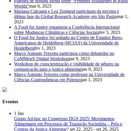
Palestra de Renata Motta sobre “Feminist Solidarities in Rural
Worlds”
mar 6, 2023
Mariana Calcagni e Lea Zentgraf participam da terceira e
última fase da Global Research Academy em São Paulo
mar 1,
2023
A Food for Justice organizou a Conferência Internacional
sobre Mudanças Climáticas e Ciências Sociais
fev 5, 2023
O Food for Justice foi sediado no Centro de Estudos Ibero-
Americanos de Heidelberg (HCIAS) da Universidade de
Heidelberg
fev 1, 2023
Marco Antonio Teixeira participou como debatedor no
CoMMonS Digital Workshop
jan 9, 2023
Workshop de conscientização e visibilidade de gênero na
comunicação para a justiça alimentar
jan 9, 2023
Marco Antonio Teixeira como professor na Universidade de
Ciências Gastronômicas em Polenzo
jan 1, 2023
Eventos
1
Jan
Grupo Ad-hoc no Congresso DGS 2025: Movimentos
Alimentares em Processos de Transição Societária – Prós e
Contras da Justiça Alimentar?
set 22, 2025 - set 26, 2025