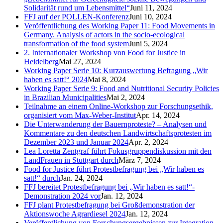
Solidarität rund um Lebensmittel“
Juni 11, 2024
FFJ auf der POLLEN-Konferenz
Juni 10, 2024
Veröffentlichung des Working Paper 11: Food Movements in
Germany. Analysis of actors in the socio-ecological
transformation of the food system
Juni 5, 2024
2. Internationaler Workshop von Food for Justice in
Heidelberg
Mai 27, 2024
Working Paper Serie 10: Kurzauswertung Befragung „Wir
haben es satt!“ 2024
Mai 8, 2024
Working Paper Serie 9: Food and Nutritional Security Policies
in Brazilian Municipalities
Mai 2, 2024
Teilnahme an einem Online-Workshop zur Forschungsethik,
organisiert vom Max-Weber-Institut
Apr. 14, 2024
Die Unterwanderung der Bauernproteste? – Analysen und
Kommentare zu den deutschen Landwirtschaftsprotesten im
Dezember 2023 und Januar 2024
Apr. 2, 2024
Lea Loretta Zentgraf führt Fokusgruppendiskussion mit den
LandFrauen in Stuttgart durch
März 7, 2024
Food for Justice führt Protestbefragung bei „Wir haben es
satt!“ durch
Jan. 24, 2024
FFJ bereitet Protestbefragung bei „Wir haben es satt!“-
Demonstration 2024 vor
Jan. 12, 2024
FFJ plant Protestbefragung bei Großdemonstration der
Aktionswoche Agrardiesel 2024
Jan. 12, 2024
Veröffentlichung von Forschungsergebnissen zur Integration