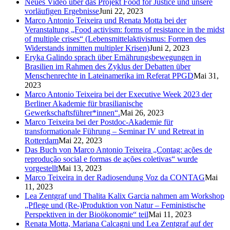
Neues Video über das Projekt Food for Justice und unsere
vorläufigen Ergebnisse
Juni 22, 2023
Marco Antonio Teixeira und Renata Motta bei der
Veranstaltung „Food activism: forms of resistance in the midst
of multiple crises“ (Lebensmittelaktivismus: Formen des
Widerstands inmitten multipler Krisen)
Juni 2, 2023
Eryka Galindo sprach über Ernährungsbewegungen in
Brasilien im Rahmen des Zyklus der Debatten über
Menschenrechte in Lateinamerika im Referat PPGD
Mai 31,
2023
Marco Antonio Teixeira bei der Executive Week 2023 der
Berliner Akademie für brasilianische
Gewerkschaftsführer*innen“.
Mai 26, 2023
Marco Teixeira bei der Postdoc-Akademie für
transformationale Führung – Seminar IV und Retreat in
Rotterdam
Mai 22, 2023
Das Buch von Marco Antonio Teixeira „Contag: ações de
reprodução social e formas de ações coletivas“ wurde
vorgestellt
Mai 13, 2023
Marco Teixeira in der Radiosendung Voz da CONTAG
Mai
11, 2023
Lea Zentgraf und Thalita Kalix Garcia nahmen am Workshop
„Pflege und (Re-)Produktion von Natur – Feministische
Perspektiven in der Bioökonomie“ teil
Mai 11, 2023
Renata Motta, Mariana Calcagni und Lea Zentgraf auf der