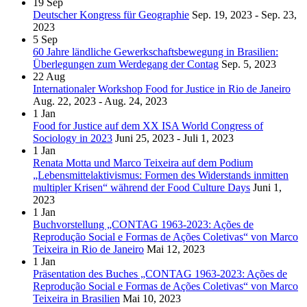
19
Sep
Deutscher Kongress für Geographie
Sep. 19, 2023 - Sep. 23,
2023
5
Sep
60 Jahre ländliche Gewerkschaftsbewegung in Brasilien:
Überlegungen zum Werdegang der Contag
Sep. 5, 2023
22
Aug
Internationaler Workshop Food for Justice in Rio de Janeiro
Aug. 22, 2023 - Aug. 24, 2023
1
Jan
Food for Justice auf dem XX ISA World Congress of
Sociology in 2023
Juni 25, 2023 - Juli 1, 2023
1
Jan
Renata Motta und Marco Teixeira auf dem Podium
„Lebensmittelaktivismus: Formen des Widerstands inmitten
multipler Krisen“ während der Food Culture Days
Juni 1,
2023
1
Jan
Buchvorstellung „CONTAG 1963-2023: Ações de
Reprodução Social e Formas de Ações Coletivas“ von Marco
Teixeira in Rio de Janeiro
Mai 12, 2023
1
Jan
Präsentation des Buches „CONTAG 1963-2023: Ações de
Reprodução Social e Formas de Ações Coletivas“ von Marco
Teixeira in Brasilien
Mai 10, 2023