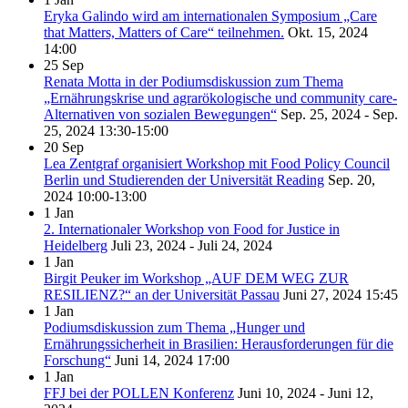
Eryka Galindo wird am internationalen Symposium „Care
that Matters, Matters of Care“ teilnehmen.
Okt. 15, 2024
14:00
25
Sep
Renata Motta in der Podiumsdiskussion zum Thema
„Ernährungskrise und agrarökologische und community care-
Alternativen von sozialen Bewegungen“
Sep. 25, 2024 - Sep.
25, 2024
13:30-15:00
20
Sep
Lea Zentgraf organisiert Workshop mit Food Policy Council
Berlin und Studierenden der Universität Reading
Sep. 20,
2024
10:00-13:00
1
Jan
2. Internationaler Workshop von Food for Justice in
Heidelberg
Juli 23, 2024 - Juli 24, 2024
1
Jan
Birgit Peuker im Workshop „AUF DEM WEG ZUR
RESILIENZ?“ an der Universität Passau
Juni 27, 2024
15:45
1
Jan
Podiumsdiskussion zum Thema „Hunger und
Ernährungssicherheit in Brasilien: Herausforderungen für die
Forschung“
Juni 14, 2024
17:00
1
Jan
FFJ bei der POLLEN Konferenz
Juni 10, 2024 - Juni 12,