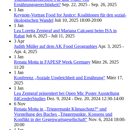
Ernährungsgerechtigkeit?
Sep. 22, 2025 - Sep. 26, 2025
1
Jan
Keynote-Vortrag Food for Justice: Koalitionen für den sozial-
ökologischen Wandel
Juli 10, 2025
18:00-20:00
1
Jan
Lea Loretta Zentgraf and Mariana Calcagni beim ISA in
Rabat
Juli 6, 2025 - Juli 11, 2025
3
Apr
Judith Müller auf dem AK Food Geographies
Apr. 3, 2025 -
Apr. 4, 2025
1
Jan
Renata Motta in FAPESP Week Germany
März 26, 2025
11:20
1
Jan
Konferenz „Soziale Ungleichheit und Ernährung“
März 17,
2025
1
Jan
Lea Zentgraf präsentiert bei Open Mic Poster Ausstellung
#4GenderStudies
Dez. 9, 2024 - Dez. 20, 2024
12:30-14:00
6
Nov
Renata Motta in „Triggerpunkt Klimaschutz?“ und
Vorstellung des Buches „Triggerpunkte. Konsens und
Konflikt in der Gegenwartsgesellschaft“
Nov. 6, 2024
18:00-
20:00
1
Jan