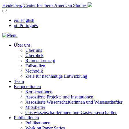
Skip
Heidelberg Center for Ibero-American Studies
to
de
content
en
: English
pt
: Português
Über uns
Über uns
Überblick
Rahmenkonzept
Fallstudien
Methodik
Ziele für nachhaltige Entwicklung
Team
Kooperationen
Kooperationen
Assoziierte Projekte und Institutionen
Assoziierte Wissenschaftlerinnen und Wissenschaftler
Mitarbeiter
Gastwissenschaftlerinnen und Gastwissenschaftler
Publikationen
Publikationen
Working Paper Series