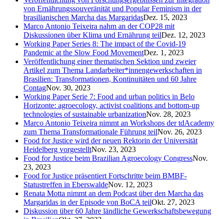
von Ernährungssouveränität und Popular Feminism in der
brasilianischen Marcha das Margaridas
Dez. 15, 2023
Marco Antonio Teixeira nahm an der COP28 mit
Diskussionen über Klima und Ernährung teil
Dez. 12, 2023
Working Paper Series 8: The impact of the Covid-19
Pandemic at the Slow Food Movement
Dez. 1, 2023
Veröffentlichung einer thematischen Sektion und zweier
Artikel zum Thema Landarbeiter*innengewerkschaften in
Brasilien: Transformationen, Kontinuitäten und 60 Jahre
Contag
Nov. 30, 2023
Working Paper Serie 7: Food and urban politics in Belo
Horizonte: agroecology, activist coalitions and bottom-up
technologies of sustainable urbanization
Nov. 28, 2023
Marco Antonio Teixeira nimmt an Workshops der tdAcademy
zum Thema Transformationale Führung teil
Nov. 26, 2023
Food for Justice wird der neuen Rektorin der Universität
Heidelberg vorgestellt
Nov. 23, 2023
Food for Justice beim Brazilian Agroecology Congress
Nov.
23, 2023
Food for Justice präsentiert Fortschritte beim BMBF-
Statustreffen in Eberswalde
Nov. 12, 2023
Renata Motta nimmt an dem Podcast über den Marcha das
Margaridas in der Episode von BoCA teil
Okt. 27, 2023
Diskussion über 60 Jahre ländliche Gewerkschaftsbewegung