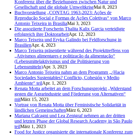
Konferenz über die Beziehungen zwischen Natur und
Gesellschaft und die globale Umweltkrise
Mai 8, 2023
Buchvorstellung „CONTAG 1963-2023: Ações de
Reprodução Social e Formas de Ações Coletivas“ von Marco
Antonio Teixeira in Brasilia
Mai 3, 2023
Die assoziierte Forscherin Thalita Kalix Garcia verteidigte
erfolgreich ihre Doktorarbeit
Apr. 12, 2023
Marco Teixeira und Eryka Galindo bei Feldforschung in
Brasilien
Apr. 4, 2023
Marco Teixeira präsentierte während des Projekttreffens von
„Ativismos alimentares e politização da alimentação“
(Lebensmittelaktivismus und die Politisierung von
Lebensmitteln)
Apr. 3, 2023
Marco Antonio Teixeira nahm an dem Programm „¿Hacia
Sociedades Sustentables? Conflicto, Cohesión y Medio
Ambiente“ teil
Apr. 1, 2023
Renata Motta arbeitet an dem Forschungsprojekt „Widerstand
gegen die Agrarindustrie und Förderung von Alternativen“
mit
März 15, 2023
Vortrag von Renata Motta über Feministische Solidarität in
ländlichen Gemeinschaften
März 6, 2023
Mariana Calcagni und Lea Zentgraf nehmen an der dritten
und letzten Phase der Global Research Academy in São Paulo
teil
März 1, 2023
Food for Justice organisierte die internationale Konferenz zum