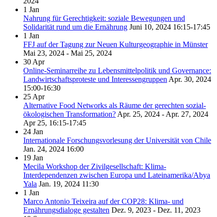
2024
1
Jan
Nahrung für Gerechtigkeit: soziale Bewegungen und
Solidarität rund um die Ernährung
Juni 10, 2024
16:15-17:45
1
Jan
FFJ auf der Tagung zur Neuen Kulturgeographie in Münster
Mai 23, 2024 - Mai 25, 2024
30
Apr
Online-Seminarreihe zu Lebensmittelpolitik und Governance:
Landwirtschaftsproteste und Interessengruppen
Apr. 30, 2024
15:00-16:30
25
Apr
Alternative Food Networks als Räume der gerechten sozial-
ökologischen Transformation?
Apr. 25, 2024 - Apr. 27, 2024
Apr 25, 16:15-17:45
24
Jan
Internationale Forschungsvorlesung der Universität von Chile
Jan. 24, 2024
16:00
19
Jan
Mecila Workshop der Zivilgesellschaft: Klima-
Interdependenzen zwischen Europa und Lateinamerika/Abya
Yala
Jan. 19, 2024
11:30
1
Jan
Marco Antonio Teixeira auf der COP28: Klima- und
Ernährungsdialoge gestalten
Dez. 9, 2023 - Dez. 11, 2023