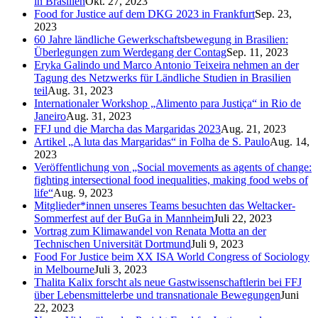
in Brasilien
Okt. 27, 2023
Food for Justice auf dem DKG 2023 in Frankfurt
Sep. 23,
2023
60 Jahre ländliche Gewerkschaftsbewegung in Brasilien:
Überlegungen zum Werdegang der Contag
Sep. 11, 2023
Eryka Galindo und Marco Antonio Teixeira nehmen an der
Tagung des Netzwerks für Ländliche Studien in Brasilien
teil
Aug. 31, 2023
Internationaler Workshop „Alimento para Justiça“ in Rio de
Janeiro
Aug. 31, 2023
FFJ und die Marcha das Margaridas 2023
Aug. 21, 2023
Artikel „A luta das Margaridas“ in Folha de S. Paulo
Aug. 14,
2023
Veröffentlichung von „Social movements as agents of change:
fighting intersectional food inequalities, making food webs of
life“
Aug. 9, 2023
Mitglieder*innen unseres Teams besuchten das Weltacker-
Sommerfest auf der BuGa in Mannheim
Juli 22, 2023
Vortrag zum Klimawandel von Renata Motta an der
Technischen Universität Dortmund
Juli 9, 2023
Food For Justice beim XX ISA World Congress of Sociology
in Melbourne
Juli 3, 2023
Thalita Kalix forscht als neue Gastwissenschaftlerin bei FFJ
über Lebensmittelerbe und transnationale Bewegungen
Juni
22, 2023