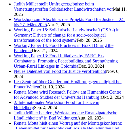
Judith Müller stellt Umfrageergebnisse beim
Vernetzungstreffen Solidarischer Landwirtschaften vor
Mai 11,
2025
Workshop zum Abschluss des Projekts Food for Justice – 24.
bis 27. März 2025
Apr. 2, 2025
Working Paper 15: Solidarische Landwirtschaft (CSAs) in
Germany: Drivers of change for a socio-ecological
transformation of the food system?
Feb. 28, 2025
Working Paper 14: Food Practices in Brazil During the
Pandemic
Dez. 21, 2024
Working Paper 13: Food Initiatives by FARC Ex-
Combatants: Promoting Peacebuilding and Strengthening
Urban-Rural Linkages in Colombia
Dez. 20, 2024
Neues Datenset von Food for Justice veröffentlicht
Nov. 6,
2024
Lea Zentgraf über Gender und Ernährungsgerechtigkeit bei
FrauenWelten
Okt. 10, 2024
Renata Motta wird Research Fellow am Humanities Centre
for Advanced Studies der Universität Hamburg!
Okt. 2, 2024
2. Internationaler Workshop Food for Justice in
Heidelberg
Sep. 4, 2024
Judith Müller bei der „Werkstattwoche Emanzipatorische
Ländlichkeiten“ in Bad Wildungen
Aug. 20, 2024
Renata Motta hielt einen Vortrag auf der Montagskonferenz
„Lebensmittel für Gerechtigkeit: soziale Bewegungen und