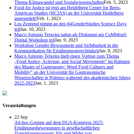
Thema Klimawandel und Sozialwissenschaften
Feb. 5, 2023
Food for Justice ist jetzt am Heidelberg Center for Ibero-
American Studies (HCIAS) an der Universität Heidelberg
angesiedelt!
Feb. 1, 2023
Lea Zentgraf nimmt an den #4GenderStudies Science Days
teil
Jan. 10, 2023
Marco Antonio Teixeira nahm als Diskutant am CoMMonS
Digital Workshop teil
Jan. 9, 2023
Workshop Gender-Bewusstsein und Sichtbarkeit in der
Kommunikation für Ernährungsgerechtigkeit
Jan. 9, 2023
Marco Antonio Teixeira hielt einen Vortrag zum Thema
„Food Justice, Activism, and Social Movements“ im Rahmen
des Master of Gastronomy: Word Food Cultures and
Mobility“ an der Universität für Gastronomische
Wissenschaften in Polenzo während des akademischen Jahres
2022-2023
Jan. 1, 2023
Veranstaltungen
22
Sep
Ad-hoc-Gruppe auf dem DGS-Kongress 2025:
Ernährungsbewegungen in gesellschaftlichen
Transitionsprozessen: Für und Wider von