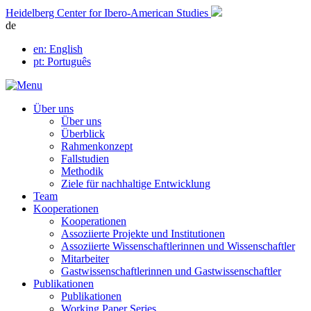
Skip
Heidelberg Center for Ibero-American Studies
to
de
content
en
: English
pt
: Português
Über uns
Über uns
Überblick
Rahmenkonzept
Fallstudien
Methodik
Ziele für nachhaltige Entwicklung
Team
Kooperationen
Kooperationen
Assoziierte Projekte und Institutionen
Assoziierte Wissenschaftlerinnen und Wissenschaftler
Mitarbeiter
Gastwissenschaftlerinnen und Gastwissenschaftler
Publikationen
Publikationen
Working Paper Series