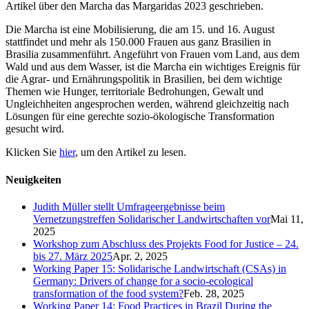
Artikel über den Marcha das Margaridas 2023 geschrieben.
Die Marcha ist eine Mobilisierung, die am 15. und 16. August
stattfindet und mehr als 150.000 Frauen aus ganz Brasilien in
Brasilia zusammenführt. Angeführt von Frauen vom Land, aus dem
Wald und aus dem Wasser, ist die Marcha ein wichtiges Ereignis für
die Agrar- und Ernährungspolitik in Brasilien, bei dem wichtige
Themen wie Hunger, territoriale Bedrohungen, Gewalt und
Ungleichheiten angesprochen werden, während gleichzeitig nach
Lösungen für eine gerechte sozio-ökologische Transformation
gesucht wird.
Klicken Sie
hier
, um den Artikel zu lesen.
Neuigkeiten
Judith Müller stellt Umfrageergebnisse beim
Vernetzungstreffen Solidarischer Landwirtschaften vor
Mai 11,
2025
Workshop zum Abschluss des Projekts Food for Justice – 24.
bis 27. März 2025
Apr. 2, 2025
Working Paper 15: Solidarische Landwirtschaft (CSAs) in
Germany: Drivers of change for a socio-ecological
transformation of the food system?
Feb. 28, 2025
Working Paper 14: Food Practices in Brazil During the