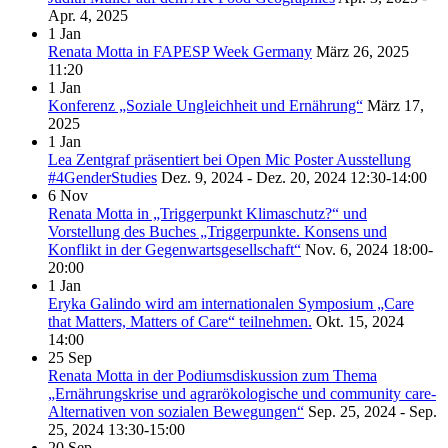
Apr. 4, 2025
1
Jan
Renata Motta in FAPESP Week Germany
März 26, 2025
11:20
1
Jan
Konferenz „Soziale Ungleichheit und Ernährung“
März 17,
2025
1
Jan
Lea Zentgraf präsentiert bei Open Mic Poster Ausstellung
#4GenderStudies
Dez. 9, 2024 - Dez. 20, 2024
12:30-14:00
6
Nov
Renata Motta in „Triggerpunkt Klimaschutz?“ und
Vorstellung des Buches „Triggerpunkte. Konsens und
Konflikt in der Gegenwartsgesellschaft“
Nov. 6, 2024
18:00-
20:00
1
Jan
Eryka Galindo wird am internationalen Symposium „Care
that Matters, Matters of Care“ teilnehmen.
Okt. 15, 2024
14:00
25
Sep
Renata Motta in der Podiumsdiskussion zum Thema
„Ernährungskrise und agrarökologische und community care-
Alternativen von sozialen Bewegungen“
Sep. 25, 2024 - Sep.
25, 2024
13:30-15:00
20
Sep