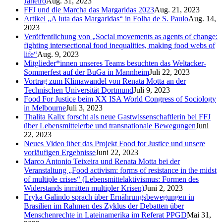
Janeiro
Aug. 31, 2023
FFJ und die Marcha das Margaridas 2023
Aug. 21, 2023
Artikel „A luta das Margaridas“ in Folha de S. Paulo
Aug. 14,
2023
Veröffentlichung von „Social movements as agents of change:
fighting intersectional food inequalities, making food webs of
life“
Aug. 9, 2023
Mitglieder*innen unseres Teams besuchten das Weltacker-
Sommerfest auf der BuGa in Mannheim
Juli 22, 2023
Vortrag zum Klimawandel von Renata Motta an der
Technischen Universität Dortmund
Juli 9, 2023
Food For Justice beim XX ISA World Congress of Sociology
in Melbourne
Juli 3, 2023
Thalita Kalix forscht als neue Gastwissenschaftlerin bei FFJ
über Lebensmittelerbe und transnationale Bewegungen
Juni
22, 2023
Neues Video über das Projekt Food for Justice und unsere
vorläufigen Ergebnisse
Juni 22, 2023
Marco Antonio Teixeira und Renata Motta bei der
Veranstaltung „Food activism: forms of resistance in the midst
of multiple crises“ (Lebensmittelaktivismus: Formen des
Widerstands inmitten multipler Krisen)
Juni 2, 2023
Eryka Galindo sprach über Ernährungsbewegungen in
Brasilien im Rahmen des Zyklus der Debatten über
Menschenrechte in Lateinamerika im Referat PPGD
Mai 31,