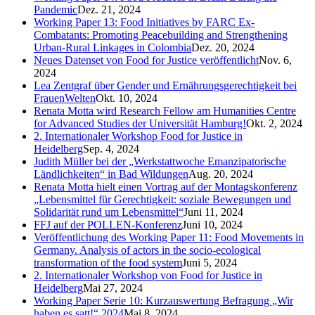
Pandemic
Dez. 21, 2024
Working Paper 13: Food Initiatives by FARC Ex-
Combatants: Promoting Peacebuilding and Strengthening
Urban-Rural Linkages in Colombia
Dez. 20, 2024
Neues Datenset von Food for Justice veröffentlicht
Nov. 6,
2024
Lea Zentgraf über Gender und Ernährungsgerechtigkeit bei
FrauenWelten
Okt. 10, 2024
Renata Motta wird Research Fellow am Humanities Centre
for Advanced Studies der Universität Hamburg!
Okt. 2, 2024
2. Internationaler Workshop Food for Justice in
Heidelberg
Sep. 4, 2024
Judith Müller bei der „Werkstattwoche Emanzipatorische
Ländlichkeiten“ in Bad Wildungen
Aug. 20, 2024
Renata Motta hielt einen Vortrag auf der Montagskonferenz
„Lebensmittel für Gerechtigkeit: soziale Bewegungen und
Solidarität rund um Lebensmittel“
Juni 11, 2024
FFJ auf der POLLEN-Konferenz
Juni 10, 2024
Veröffentlichung des Working Paper 11: Food Movements in
Germany. Analysis of actors in the socio-ecological
transformation of the food system
Juni 5, 2024
2. Internationaler Workshop von Food for Justice in
Heidelberg
Mai 27, 2024
Working Paper Serie 10: Kurzauswertung Befragung „Wir
haben es satt!“ 2024
Mai 8, 2024