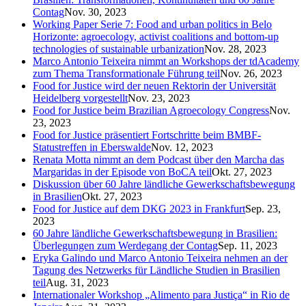
Contag
Nov. 30, 2023
Working Paper Serie 7: Food and urban politics in Belo
Horizonte: agroecology, activist coalitions and bottom-up
technologies of sustainable urbanization
Nov. 28, 2023
Marco Antonio Teixeira nimmt an Workshops der tdAcademy
zum Thema Transformationale Führung teil
Nov. 26, 2023
Food for Justice wird der neuen Rektorin der Universität
Heidelberg vorgestellt
Nov. 23, 2023
Food for Justice beim Brazilian Agroecology Congress
Nov.
23, 2023
Food for Justice präsentiert Fortschritte beim BMBF-
Statustreffen in Eberswalde
Nov. 12, 2023
Renata Motta nimmt an dem Podcast über den Marcha das
Margaridas in der Episode von BoCA teil
Okt. 27, 2023
Diskussion über 60 Jahre ländliche Gewerkschaftsbewegung
in Brasilien
Okt. 27, 2023
Food for Justice auf dem DKG 2023 in Frankfurt
Sep. 23,
2023
60 Jahre ländliche Gewerkschaftsbewegung in Brasilien:
Überlegungen zum Werdegang der Contag
Sep. 11, 2023
Eryka Galindo und Marco Antonio Teixeira nehmen an der
Tagung des Netzwerks für Ländliche Studien in Brasilien
teil
Aug. 31, 2023
Internationaler Workshop „Alimento para Justiça“ in Rio de