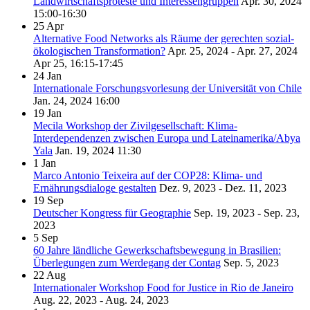
Landwirtschaftsproteste und Interessengruppen
Apr. 30, 2024
15:00-16:30
25
Apr
Alternative Food Networks als Räume der gerechten sozial-
ökologischen Transformation?
Apr. 25, 2024 - Apr. 27, 2024
Apr 25, 16:15-17:45
24
Jan
Internationale Forschungsvorlesung der Universität von Chile
Jan. 24, 2024
16:00
19
Jan
Mecila Workshop der Zivilgesellschaft: Klima-
Interdependenzen zwischen Europa und Lateinamerika/Abya
Yala
Jan. 19, 2024
11:30
1
Jan
Marco Antonio Teixeira auf der COP28: Klima- und
Ernährungsdialoge gestalten
Dez. 9, 2023 - Dez. 11, 2023
19
Sep
Deutscher Kongress für Geographie
Sep. 19, 2023 - Sep. 23,
2023
5
Sep
60 Jahre ländliche Gewerkschaftsbewegung in Brasilien:
Überlegungen zum Werdegang der Contag
Sep. 5, 2023
22
Aug
Internationaler Workshop Food for Justice in Rio de Janeiro
Aug. 22, 2023 - Aug. 24, 2023