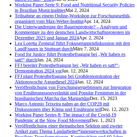
Working Paper Serie 9: Food and Nutritional Security Policies
in Brazilian Municipalities
Mai 2, 2024
Teilnahme an einem Online-Workshop zur Forschungsethik,
organisiert vom Max-Weber-Institut
Apr. 14, 2024
Die Unterwanderung der Bauernproteste? – Analysen und
Kommentare zu den deutschen Landwirtschaftsprotesten im
Dezember 2023 und Januar 2024
Apr. 2, 2024
Lea Loretta Zentgraf führt Fokusgruppendiskussion mit den
LandFrauen in Stuttgart durch
März 7, 2024
Food for Justice führt Protestbefragung bei „Wir haben es
satt!“ durch
Jan. 24, 2024
FFJ bereitet Protestbefragung bei „Wir haben es satt!“-
Demonstration 2024 vor
Jan. 12, 2024
FFJ plant Protestbefragung bei Großdemonstration der
Aktionswoche Agrardiesel 2024
Jan. 12, 2024
Veröffentlichung von Forschungsergebnissen zur Integration
von Ernährungssouveränität und Popular Feminism in der
brasilianischen Marcha das Margaridas
Dez. 15, 2023
Marco Antonio Teixeira nahm an der COP28 mit
Diskussionen über Klima und Ernährung teil
Dez. 12, 2023
Working Paper Series 8: The impact of the Covid-19
Pandemic at the Slow Food Movement
Dez. 1, 2023
Veröffentlichung einer thematischen Sektion und zweier
Artikel zum Thema Landarbeiter*innengewerkschaften in
Brasilien: Transformationen, Kontinuitäten und 60 Jahre