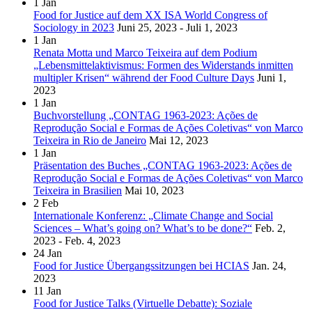
1
Jan
Food for Justice auf dem XX ISA World Congress of
Sociology in 2023
Juni 25, 2023 - Juli 1, 2023
1
Jan
Renata Motta und Marco Teixeira auf dem Podium
„Lebensmittelaktivismus: Formen des Widerstands inmitten
multipler Krisen“ während der Food Culture Days
Juni 1,
2023
1
Jan
Buchvorstellung „CONTAG 1963-2023: Ações de
Reprodução Social e Formas de Ações Coletivas“ von Marco
Teixeira in Rio de Janeiro
Mai 12, 2023
1
Jan
Präsentation des Buches „CONTAG 1963-2023: Ações de
Reprodução Social e Formas de Ações Coletivas“ von Marco
Teixeira in Brasilien
Mai 10, 2023
2
Feb
Internationale Konferenz: „Climate Change and Social
Sciences – What’s going on? What’s to be done?“
Feb. 2,
2023 - Feb. 4, 2023
24
Jan
Food for Justice Übergangssitzungen bei HCIAS
Jan. 24,
2023
11
Jan
Food for Justice Talks (Virtuelle Debatte): Soziale