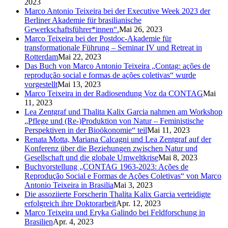
2023
Marco Antonio Teixeira bei der Executive Week 2023 der
Berliner Akademie für brasilianische
Gewerkschaftsführer*innen“.
Mai 26, 2023
Marco Teixeira bei der Postdoc-Akademie für
transformationale Führung – Seminar IV und Retreat in
Rotterdam
Mai 22, 2023
Das Buch von Marco Antonio Teixeira „Contag: ações de
reprodução social e formas de ações coletivas“ wurde
vorgestellt
Mai 13, 2023
Marco Teixeira in der Radiosendung Voz da CONTAG
Mai
11, 2023
Lea Zentgraf und Thalita Kalix Garcia nahmen am Workshop
„Pflege und (Re-)Produktion von Natur – Feministische
Perspektiven in der Bioökonomie“ teil
Mai 11, 2023
Renata Motta, Mariana Calcagni und Lea Zentgraf auf der
Konferenz über die Beziehungen zwischen Natur und
Gesellschaft und die globale Umweltkrise
Mai 8, 2023
Buchvorstellung „CONTAG 1963-2023: Ações de
Reprodução Social e Formas de Ações Coletivas“ von Marco
Antonio Teixeira in Brasilia
Mai 3, 2023
Die assoziierte Forscherin Thalita Kalix Garcia verteidigte
erfolgreich ihre Doktorarbeit
Apr. 12, 2023
Marco Teixeira und Eryka Galindo bei Feldforschung in
Brasilien
Apr. 4, 2023