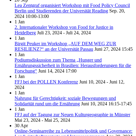
Lea Zentgraf organisiert Workshop mit Food Policy Council
Berlin und Studierenden der Universität Reading
Sep. 20,
2024
10:00-13:00
1
Jan
2. Internationaler Workshop von Food for Justice in
Heidelberg
Juli 23, 2024 - Juli 24, 2024
1
Jan
Birgit Peuker im Workshop „AUF DEM WEG ZUR
RESILIENZ?“ an der Universität Passau
Juni 27, 2024
15:45
1
Jan
Podiumsdiskussion zum Thema „Hunger und
Ernährungssicherheit in Brasilien: Herausforderungen für die
Forschung“
Juni 14, 2024
17:00
1
Jan
FFJ bei der POLLEN Konferenz
Juni 10, 2024 - Juni 12,
2024
1
Jan
Nahrung für Gerechtigkeit: soziale Bewegungen und
Solidarität rund um die Ernährung
Juni 10, 2024
16:15-17:45
1
Jan
FFJ auf der Tagung zur Neuen Kulturgeographie in Münster
Mai 23, 2024 - Mai 25, 2024
30
Apr
Online-Seminarreihe zu Lebensmittelpolitik und Governance: