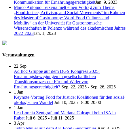
Kommunikation für Ernährungsgerechtigkeit
Jan. 9, 2023
Marco Antonio Teixeira hielt einen Vortrag zum Thema
„Food Justice, Activism, and Social Movements“ im Rahmen
des Master of Gastronomy: Word Food Cultures and
Mobility“ an der Universität für Gastronomische
Wissenschaften in Polenzo während des akademischen Jahres
2022-2023
Jan. 1, 2023
Veranstaltungen
22
Sep
Ad-hoc-Gruppe auf dem DGS-Kongress 2025:
Ernährungsbewegungen in gesellschaftlichen
Transitionsprozessen: Für und Wider von
Ernährungsgerechtigkeit?
Sep. 22, 2025 - Sep. 26, 2025
1
Jan
Keynote-Vortrag Food for Justice: Koalitionen für den sozial-
ökologischen Wandel
Juli 10, 2025
18:00-20:00
1
Jan
Lea Loretta Zentgraf and Mariana Calcagni beim ISA in
Rabat
Juli 6, 2025 - Juli 11, 2025
3
Apr
Judith Müller auf dem AK Food Geographies
Apr. 3, 2025 -