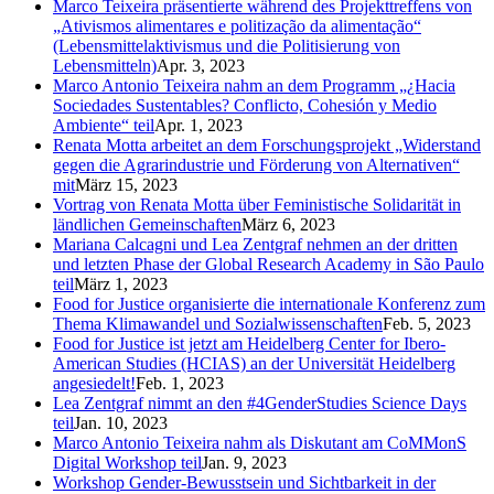
Marco Teixeira präsentierte während des Projekttreffens von
„Ativismos alimentares e politização da alimentação“
(Lebensmittelaktivismus und die Politisierung von
Lebensmitteln)
Apr. 3, 2023
Marco Antonio Teixeira nahm an dem Programm „¿Hacia
Sociedades Sustentables? Conflicto, Cohesión y Medio
Ambiente“ teil
Apr. 1, 2023
Renata Motta arbeitet an dem Forschungsprojekt „Widerstand
gegen die Agrarindustrie und Förderung von Alternativen“
mit
März 15, 2023
Vortrag von Renata Motta über Feministische Solidarität in
ländlichen Gemeinschaften
März 6, 2023
Mariana Calcagni und Lea Zentgraf nehmen an der dritten
und letzten Phase der Global Research Academy in São Paulo
teil
März 1, 2023
Food for Justice organisierte die internationale Konferenz zum
Thema Klimawandel und Sozialwissenschaften
Feb. 5, 2023
Food for Justice ist jetzt am Heidelberg Center for Ibero-
American Studies (HCIAS) an der Universität Heidelberg
angesiedelt!
Feb. 1, 2023
Lea Zentgraf nimmt an den #4GenderStudies Science Days
teil
Jan. 10, 2023
Marco Antonio Teixeira nahm als Diskutant am CoMMonS
Digital Workshop teil
Jan. 9, 2023
Workshop Gender-Bewusstsein und Sichtbarkeit in der