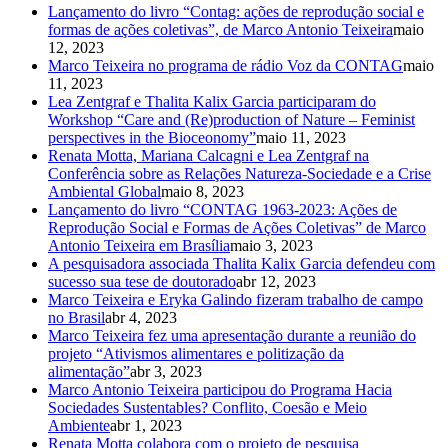
Lançamento do livro “Contag: ações de reprodução social e
formas de ações coletivas”, de Marco Antonio Teixeira
maio
12, 2023
Marco Teixeira no programa de rádio Voz da CONTAG
maio
11, 2023
Lea Zentgraf e Thalita Kalix Garcia participaram do
Workshop “Care and (Re)production of Nature – Feminist
perspectives in the Bioceonomy”
maio 11, 2023
Renata Motta, Mariana Calcagni e Lea Zentgraf na
Conferência sobre as Relações Natureza-Sociedade e a Crise
Ambiental Global
maio 8, 2023
Lançamento do livro “CONTAG 1963-2023: Ações de
Reprodução Social e Formas de Ações Coletivas” de Marco
Antonio Teixeira em Brasília
maio 3, 2023
A pesquisadora associada Thalita Kalix Garcia defendeu com
sucesso sua tese de doutorado
abr 12, 2023
Marco Teixeira e Eryka Galindo fizeram trabalho de campo
no Brasil
abr 4, 2023
Marco Teixeira fez uma apresentação durante a reunião do
projeto “Ativismos alimentares e politização da
alimentação”
abr 3, 2023
Marco Antonio Teixeira participou do Programa Hacia
Sociedades Sustentables? Conflito, Coesão e Meio
Ambiente
abr 1, 2023
Renata Motta colabora com o projeto de pesquisa