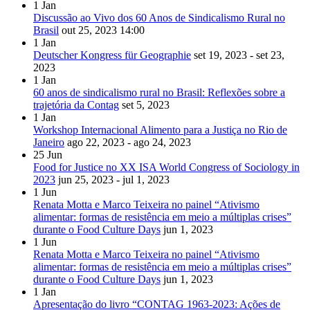
1
Jan
Discussão ao Vivo dos 60 Anos de Sindicalismo Rural no
Brasil
out 25, 2023
14:00
1
Jan
Deutscher Kongress für Geographie
set 19, 2023 - set 23,
2023
1
Jan
60 anos de sindicalismo rural no Brasil: Reflexões sobre a
trajetória da Contag
set 5, 2023
1
Jan
Workshop Internacional Alimento para a Justiça no Rio de
Janeiro
ago 22, 2023 - ago 24, 2023
25
Jun
Food for Justice no XX ISA World Congress of Sociology in
2023
jun 25, 2023 - jul 1, 2023
1
Jun
Renata Motta e Marco Teixeira no painel “Ativismo
alimentar: formas de resistência em meio a múltiplas crises”
durante o Food Culture Days
jun 1, 2023
1
Jun
Renata Motta e Marco Teixeira no painel “Ativismo
alimentar: formas de resistência em meio a múltiplas crises”
durante o Food Culture Days
jun 1, 2023
1
Jan
Apresentação do livro “CONTAG 1963-2023: Ações de