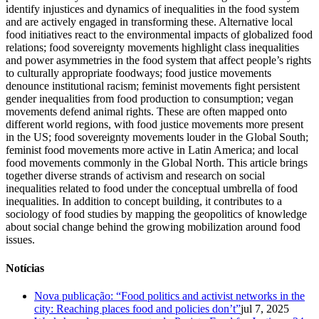
identify injustices and dynamics of inequalities in the food system
and are actively engaged in transforming these. Alternative local
food initiatives react to the environmental impacts of globalized food
relations; food sovereignty movements highlight class inequalities
and power asymmetries in the food system that affect people’s rights
to culturally appropriate foodways; food justice movements
denounce institutional racism; feminist movements fight persistent
gender inequalities from food production to consumption; vegan
movements defend animal rights. These are often mapped onto
different world regions, with food justice movements more present
in the US; food sovereignty movements louder in the Global South;
feminist food movements more active in Latin America; and local
food movements commonly in the Global North. This article brings
together diverse strands of activism and research on social
inequalities related to food under the conceptual umbrella of food
inequalities. In addition to concept building, it contributes to a
sociology of food studies by mapping the geopolitics of knowledge
about social change behind the growing mobilization around food
issues.
Notícias
Nova publicação: “Food politics and activist networks in the
city: Reaching places food and policies don’t”
jul 7, 2025