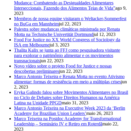
Mudança: Combatendo as Desigualdades Alimentares
Interseccionais, Fazendo dos Alimentos Teias de Vida”
ago 9,
2023
Membros de nossa equipe visitaram o Weltacker-Sommerfest
no BuGa em Mannheim
jul 22, 2023
Palestra sobre mudanças climáticas ministrada por Renata
Motta na Technische Univertität Dortmund
jul 12, 2023
Food For Justice no XX World Congress of Sociology da
ISA em Melbourne
jul 3, 2023
Thalita Kalix se junta ao FFJ como pesquisadora visitante
para explorar o patrimônio alimentar e os movimentos
transnacionais
jun 22, 2023
Novo vídeo sobre o projeto Food for Justice e nossas
descobertas preliminares
jun 22, 2023
Marco Antonio Teixeira e Renata Motta no evento Ativismo
alimentar: formas de resistência em meio a múltiplas crises
jun
2, 2023
Eryka Galindo falou sobre Movimentos Alimentares no Brasil
no Ciclo de Debates sobre Direitos Humanos na América
Latina na Unidade PPGD
maio 31, 2023
Marco Antonio Teixeira na Executive Week 2023 da ‘Berlin
Academy for Brazilian Union Leaders’
maio 26, 2023
Marco Teixeira na Postdoc Academy for Transformational
Leadership – Seminário IV e Retiro em Roterdã
maio 22,
2023