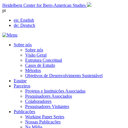
Skip
Heidelberg Center for Ibero-American Studies
to
pt
content
en
: English
de
: Deutsch
Sobre nós
Sobre nós
Visão Geral
Estrutura Conceitual
Casos de Estudo
Métodos
Objetivos de Desenvolvimento Sustentável
Equipe
Parceiros
Projetos e Instituições Associadas
Pesquisadores Associados
Colaboradores
Pesquisadores Visitantes
Publicações
Working Paper Series
Nossas Publicações
Na Mídia