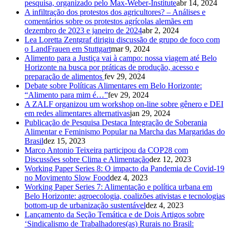
pesquisa, organizado pelo Max-Weber-Institute
abr 14, 2024
A infiltração dos protestos dos agricultores? – Análises e
comentários sobre os protestos agrícolas alemães em
dezembro de 2023 e janeiro de 2024
abr 2, 2024
Lea Loretta Zentgraf dirigiu discussão de grupo de foco com
o LandFrauen em Stuttgart
mar 9, 2024
Alimento para a Justiça vai à campo: nossa viagem até Belo
Horizonte na busca por práticas de produção, acesso e
preparação de alimentos
fev 29, 2024
Debate sobre Políticas Alimentares em Belo Horizonte:
“Alimento para mim é…”
fev 29, 2024
A ZALF organizou um workshop on-line sobre gênero e DEI
em redes alimentares alternativas
jan 29, 2024
Publicação de Pesquisa Destaca Integração de Soberania
Alimentar e Feminismo Popular na Marcha das Margaridas do
Brasil
dez 15, 2023
Marco Antonio Teixeira participou da COP28 com
Discussões sobre Clima e Alimentação
dez 12, 2023
Working Paper Series 8: O impacto da Pandemia de Covid-19
no Movimento Slow Food
dez 4, 2023
Working Paper Series 7: Alimentação e política urbana em
Belo Horizonte: agroecologia, coalizões ativistas e tecnologias
bottom-up de urbanização sustentável
dez 4, 2023
Lançamento da Seção Temática e de Dois Artigos sobre
‘Sindicalismo de Trabalhadores(as) Rurais no Brasil: