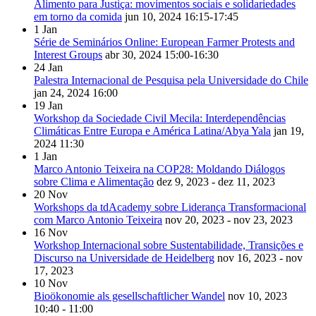
Alimento para Justiça: movimentos sociais e solidariedades
em torno da comida
jun 10, 2024
16:15-17:45
1
Jan
Série de Seminários Online: European Farmer Protests and
Interest Groups
abr 30, 2024
15:00-16:30
24
Jan
Palestra Internacional de Pesquisa pela Universidade do Chile
jan 24, 2024
16:00
19
Jan
Workshop da Sociedade Civil Mecila: Interdependências
Climáticas Entre Europa e América Latina/Abya Yala
jan 19,
2024
11:30
1
Jan
Marco Antonio Teixeira na COP28: Moldando Diálogos
sobre Clima e Alimentação
dez 9, 2023 - dez 11, 2023
20
Nov
Workshops da tdAcademy sobre Liderança Transformacional
com Marco Antonio Teixeira
nov 20, 2023 - nov 23, 2023
16
Nov
Workshop Internacional sobre Sustentabilidade, Transições e
Discurso na Universidade de Heidelberg
nov 16, 2023 - nov
17, 2023
10
Nov
Bioökonomie als gesellschaftlicher Wandel
nov 10, 2023
10:40 - 11:00