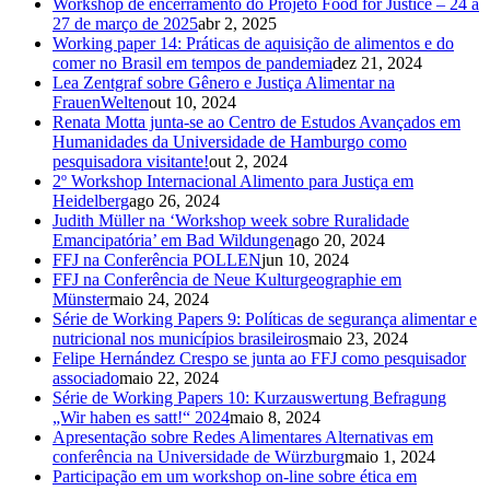
Workshop de encerramento do Projeto Food for Justice – 24 a
27 de março de 2025
abr 2, 2025
Working paper 14: Práticas de aquisição de alimentos e do
comer no Brasil em tempos de pandemia
dez 21, 2024
Lea Zentgraf sobre Gênero e Justiça Alimentar na
FrauenWelten
out 10, 2024
Renata Motta junta-se ao Centro de Estudos Avançados em
Humanidades da Universidade de Hamburgo como
pesquisadora visitante!
out 2, 2024
2º Workshop Internacional Alimento para Justiça em
Heidelberg
ago 26, 2024
Judith Müller na ‘Workshop week sobre Ruralidade
Emancipatória’ em Bad Wildungen
ago 20, 2024
FFJ na Conferência POLLEN
jun 10, 2024
FFJ na Conferência de Neue Kulturgeographie em
Münster
maio 24, 2024
Série de Working Papers 9: Políticas de segurança alimentar e
nutricional nos municípios brasileiros
maio 23, 2024
Felipe Hernández Crespo se junta ao FFJ como pesquisador
associado
maio 22, 2024
Série de Working Papers 10: Kurzauswertung Befragung
„Wir haben es satt!“ 2024
maio 8, 2024
Apresentação sobre Redes Alimentares Alternativas em
conferência na Universidade de Würzburg
maio 1, 2024
Participação em um workshop on-line sobre ética em