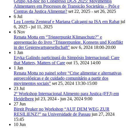
Grupo Ad-hoc no Congresso DGS 2025: Movimentos
Alimentares em Processos de Transição Societária – Prós e
Contras da Justiça Alimentar?
set 22, 2025 - set 26, 2025
6
Jul
Lea Loretta Zentgraf e Mariana Calcagni na ISA em Rabat
jul
6, 2025 - jul 11, 2025
6
Nov
Renata Motta em “Triggerpunkt Klimaschutz?” e
apresentação do livro “Triggerpunkte. Konsens und Konflikt
in der Gegenwartsgesellschaft”
nov 6, 2024
18:00-20:00
1
Jan
Eryka Galindo participará do Simpósio Internacional: Care
that Matters, Matters of Care
out 15, 2024
14:00
1
Jan
Renata Motta no painel sobre “Crise alimentar e alternativas
agroecológicas e de cuidado comunitário a partir dos
movimentos sociais”
set 25, 2024
13:30-15:00
23
Jul
2º Workshop Internacional Alimento para Justiça (FFJ) em
Heidelberg
jul 23, 2024 - jun 24, 2024
9:00
27
Jun
Birgit Peuker no Workshop “AUF DEM WEG ZUR
RESILIENZ?” na Universidade de Passau
jun 27, 2024
15:45
10
Jun