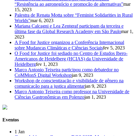
“Resistência ao agronegócio e promoção de alternativas”
mar
15, 2023
Palestra de Renata Motta sobre “Feminist Solidarities in Rural
Worlds”
mar 6, 2023
Mariana Calcagni e Lea Zentgraf participam da terceira e
última fase da Global Research Academy em São Paulo
mar 1,
2023
A Food for Justice organizou a Conferência Internacional
sobre Mudanças Climáticas e Ciências Sociais
fev 5, 2023
O Food for Justice foi sediado no Centro de Estudos Ibero-
Americanos de Heidelberg (HCIAS) da Universidade de
Heidelberg
fev 1, 2023
Marco Antonio Teixeira participou como debatedor no
CoMMonS Digital Workshop
jan 9, 2023
Workshop de conscientização e visibilidade de gênero na
comunicação para a justiça alimentar
jan 9, 2023
Marco Antonio Teixeira como professor na Universidade de
Ciências Gastronômicas em Polenzo
jan 1, 2023
Eventos
1
Jan