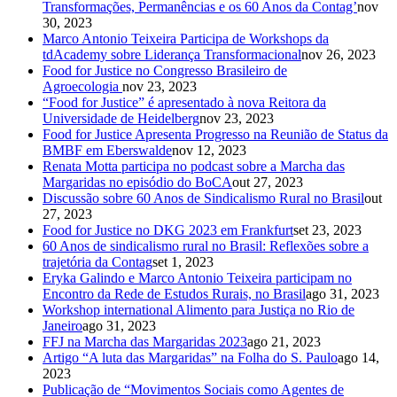
Transformações, Permanências e os 60 Anos da Contag’
nov
30, 2023
Marco Antonio Teixeira Participa de Workshops da
tdAcademy sobre Liderança Transformacional
nov 26, 2023
Food for Justice no Congresso Brasileiro de
Agroecologia
nov 23, 2023
“Food for Justice” é apresentado à nova Reitora da
Universidade de Heidelberg
nov 23, 2023
Food for Justice Apresenta Progresso na Reunião de Status da
BMBF em Eberswalde
nov 12, 2023
Renata Motta participa no podcast sobre a Marcha das
Margaridas no episódio do BoCA
out 27, 2023
Discussão sobre 60 Anos de Sindicalismo Rural no Brasil
out
27, 2023
Food for Justice no DKG 2023 em Frankfurt
set 23, 2023
60 Anos de sindicalismo rural no Brasil: Reflexões sobre a
trajetória da Contag
set 1, 2023
Eryka Galindo e Marco Antonio Teixeira participam no
Encontro da Rede de Estudos Rurais, no Brasil
ago 31, 2023
Workshop international Alimento para Justiça no Rio de
Janeiro
ago 31, 2023
FFJ na Marcha das Margaridas 2023
ago 21, 2023
Artigo “A luta das Margaridas” na Folha do S. Paulo
ago 14,
2023
Publicação de “Movimentos Sociais como Agentes de