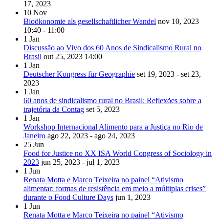
17, 2023
10
Nov
Bioökonomie als gesellschaftlicher Wandel
nov 10, 2023
10:40 - 11:00
1
Jan
Discussão ao Vivo dos 60 Anos de Sindicalismo Rural no
Brasil
out 25, 2023
14:00
1
Jan
Deutscher Kongress für Geographie
set 19, 2023 - set 23,
2023
1
Jan
60 anos de sindicalismo rural no Brasil: Reflexões sobre a
trajetória da Contag
set 5, 2023
1
Jan
Workshop Internacional Alimento para a Justiça no Rio de
Janeiro
ago 22, 2023 - ago 24, 2023
25
Jun
Food for Justice no XX ISA World Congress of Sociology in
2023
jun 25, 2023 - jul 1, 2023
1
Jun
Renata Motta e Marco Teixeira no painel “Ativismo
alimentar: formas de resistência em meio a múltiplas crises”
durante o Food Culture Days
jun 1, 2023
1
Jun
Renata Motta e Marco Teixeira no painel “Ativismo