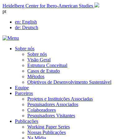
Skip
Heidelberg Center for Ibero-American Studies
to
pt
content
en
: English
de
: Deutsch
Sobre nós
Sobre nós
Visão Geral
Estrutura Conceitual
Casos de Estudo
Métodos
Objetivos de Desenvolvimento Sustentável
Equipe
Parceiros
Projetos e Instituições Associadas
Pesquisadores Associados
Colaboradores
Pesquisadores Visitantes
Publicações
Working Paper Series
Nossas Publicações
Na Mídia