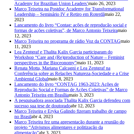
Academy for Brazilian Union Leaders’
maio 26, 2023
Marco Teixeira na Postdoc Academy for Transformational
Leadership – Seminário IV e Retiro em Roterdã
maio 22,
2023
Lançamento do livro “Contag: ações de reprodução social e
formas de ações coletivas”, de Marco Antonio Teixeira
maio
12, 2023
Marco Teixeira no programa de rádio Voz da CONTAG
maio
11, 2023
Lea Zentgraf e Thalita Kalix Garcia participaram do
Workshop “Care and (Re)production of Nature – Feminist
perspectives in the Bioceonomy”
maio 11, 2023
Renata Motta, Mariana Calcagni e Lea Zentgraf na
Conferência sobre as Relações Natureza-Sociedade e a Crise
Ambiental Global
maio 8, 2023
Lançamento do livro “CONTAG 1963-2023: Ações de
Reprodução Social e Formas de Ações Coletivas” de Marco
Antonio Teixeira em Brasília
maio 3, 2023
A pesquisadora associada Thalita Kalix Garcia defendeu com
sucesso sua tese de doutorado
abr 12, 2023
Marco Teixeira e Eryka Galindo fizeram trabalho de campo
no Brasil
abr 4, 2023
Marco Teixeira fez uma apresentação durante a reunião do
projeto “Ativismos alimentares e politização da
alimentação”
abr 3, 2023