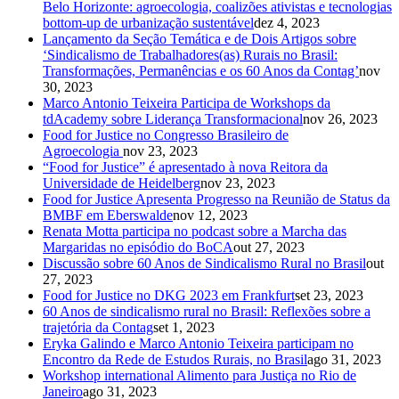
Belo Horizonte: agroecologia, coalizões ativistas e tecnologias
bottom-up de urbanização sustentável
dez 4, 2023
Lançamento da Seção Temática e de Dois Artigos sobre
‘Sindicalismo de Trabalhadores(as) Rurais no Brasil:
Transformações, Permanências e os 60 Anos da Contag’
nov
30, 2023
Marco Antonio Teixeira Participa de Workshops da
tdAcademy sobre Liderança Transformacional
nov 26, 2023
Food for Justice no Congresso Brasileiro de
Agroecologia
nov 23, 2023
“Food for Justice” é apresentado à nova Reitora da
Universidade de Heidelberg
nov 23, 2023
Food for Justice Apresenta Progresso na Reunião de Status da
BMBF em Eberswalde
nov 12, 2023
Renata Motta participa no podcast sobre a Marcha das
Margaridas no episódio do BoCA
out 27, 2023
Discussão sobre 60 Anos de Sindicalismo Rural no Brasil
out
27, 2023
Food for Justice no DKG 2023 em Frankfurt
set 23, 2023
60 Anos de sindicalismo rural no Brasil: Reflexões sobre a
trajetória da Contag
set 1, 2023
Eryka Galindo e Marco Antonio Teixeira participam no
Encontro da Rede de Estudos Rurais, no Brasil
ago 31, 2023
Workshop international Alimento para Justiça no Rio de
Janeiro
ago 31, 2023