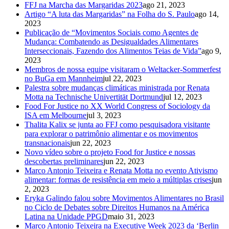
FFJ na Marcha das Margaridas 2023
ago 21, 2023
Artigo “A luta das Margaridas” na Folha do S. Paulo
ago 14,
2023
Publicação de “Movimentos Sociais como Agentes de
Mudança: Combatendo as Desigualdades Alimentares
Interseccionais, Fazendo dos Alimentos Teias de Vida”
ago 9,
2023
Membros de nossa equipe visitaram o Weltacker-Sommerfest
no BuGa em Mannheim
jul 22, 2023
Palestra sobre mudanças climáticas ministrada por Renata
Motta na Technische Univertität Dortmund
jul 12, 2023
Food For Justice no XX World Congress of Sociology da
ISA em Melbourne
jul 3, 2023
Thalita Kalix se junta ao FFJ como pesquisadora visitante
para explorar o patrimônio alimentar e os movimentos
transnacionais
jun 22, 2023
Novo vídeo sobre o projeto Food for Justice e nossas
descobertas preliminares
jun 22, 2023
Marco Antonio Teixeira e Renata Motta no evento Ativismo
alimentar: formas de resistência em meio a múltiplas crises
jun
2, 2023
Eryka Galindo falou sobre Movimentos Alimentares no Brasil
no Ciclo de Debates sobre Direitos Humanos na América
Latina na Unidade PPGD
maio 31, 2023
Marco Antonio Teixeira na Executive Week 2023 da ‘Berlin