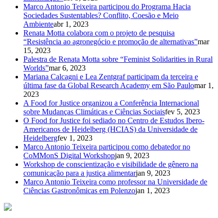
Marco Antonio Teixeira participou do Programa Hacia
Sociedades Sustentables? Conflito, Coesão e Meio
Ambiente
abr 1, 2023
Renata Motta colabora com o projeto de pesquisa
“Resistência ao agronegócio e promoção de alternativas”
mar
15, 2023
Palestra de Renata Motta sobre “Feminist Solidarities in Rural
Worlds”
mar 6, 2023
Mariana Calcagni e Lea Zentgraf participam da terceira e
última fase da Global Research Academy em São Paulo
mar 1,
2023
A Food for Justice organizou a Conferência Internacional
sobre Mudanças Climáticas e Ciências Sociais
fev 5, 2023
O Food for Justice foi sediado no Centro de Estudos Ibero-
Americanos de Heidelberg (HCIAS) da Universidade de
Heidelberg
fev 1, 2023
Marco Antonio Teixeira participou como debatedor no
CoMMonS Digital Workshop
jan 9, 2023
Workshop de conscientização e visibilidade de gênero na
comunicação para a justiça alimentar
jan 9, 2023
Marco Antonio Teixeira como professor na Universidade de
Ciências Gastronômicas em Polenzo
jan 1, 2023