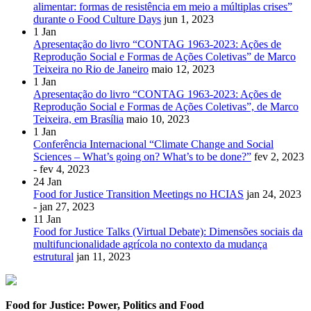
alimentar: formas de resistência em meio a múltiplas crises”
durante o Food Culture Days
jun 1, 2023
1
Jan
Apresentação do livro “CONTAG 1963-2023: Ações de
Reprodução Social e Formas de Ações Coletivas” de Marco
Teixeira no Rio de Janeiro
maio 12, 2023
1
Jan
Apresentação do livro “CONTAG 1963-2023: Ações de
Reprodução Social e Formas de Ações Coletivas”, de Marco
Teixeira, em Brasília
maio 10, 2023
1
Jan
Conferência Internacional “Climate Change and Social
Sciences – What’s going on? What’s to be done?”
fev 2, 2023
- fev 4, 2023
24
Jan
Food for Justice Transition Meetings no HCIAS
jan 24, 2023
- jan 27, 2023
11
Jan
Food for Justice Talks (Virtual Debate): Dimensões sociais da
multifuncionalidade agrícola no contexto da mudança
estrutural
jan 11, 2023
Food for Justice: Power, Politics and Food