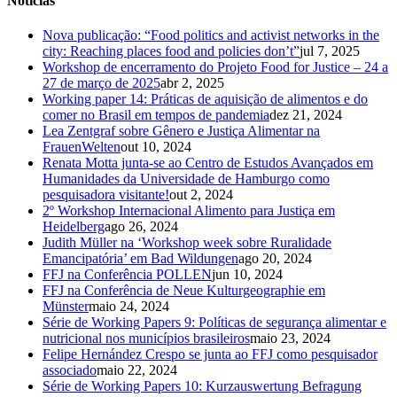
Notícias
Nova publicação: “Food politics and activist networks in the
city: Reaching places food and policies don’t”
jul 7, 2025
Workshop de encerramento do Projeto Food for Justice – 24 a
27 de março de 2025
abr 2, 2025
Working paper 14: Práticas de aquisição de alimentos e do
comer no Brasil em tempos de pandemia
dez 21, 2024
Lea Zentgraf sobre Gênero e Justiça Alimentar na
FrauenWelten
out 10, 2024
Renata Motta junta-se ao Centro de Estudos Avançados em
Humanidades da Universidade de Hamburgo como
pesquisadora visitante!
out 2, 2024
2º Workshop Internacional Alimento para Justiça em
Heidelberg
ago 26, 2024
Judith Müller na ‘Workshop week sobre Ruralidade
Emancipatória’ em Bad Wildungen
ago 20, 2024
FFJ na Conferência POLLEN
jun 10, 2024
FFJ na Conferência de Neue Kulturgeographie em
Münster
maio 24, 2024
Série de Working Papers 9: Políticas de segurança alimentar e
nutricional nos municípios brasileiros
maio 23, 2024
Felipe Hernández Crespo se junta ao FFJ como pesquisador
associado
maio 22, 2024
Série de Working Papers 10: Kurzauswertung Befragung