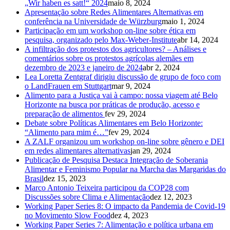
„Wir haben es satt!“ 2024
maio 8, 2024
Apresentação sobre Redes Alimentares Alternativas em
conferência na Universidade de Würzburg
maio 1, 2024
Participação em um workshop on-line sobre ética em
pesquisa, organizado pelo Max-Weber-Institute
abr 14, 2024
A infiltração dos protestos dos agricultores? – Análises e
comentários sobre os protestos agrícolas alemães em
dezembro de 2023 e janeiro de 2024
abr 2, 2024
Lea Loretta Zentgraf dirigiu discussão de grupo de foco com
o LandFrauen em Stuttgart
mar 9, 2024
Alimento para a Justiça vai à campo: nossa viagem até Belo
Horizonte na busca por práticas de produção, acesso e
preparação de alimentos
fev 29, 2024
Debate sobre Políticas Alimentares em Belo Horizonte:
“Alimento para mim é…”
fev 29, 2024
A ZALF organizou um workshop on-line sobre gênero e DEI
em redes alimentares alternativas
jan 29, 2024
Publicação de Pesquisa Destaca Integração de Soberania
Alimentar e Feminismo Popular na Marcha das Margaridas do
Brasil
dez 15, 2023
Marco Antonio Teixeira participou da COP28 com
Discussões sobre Clima e Alimentação
dez 12, 2023
Working Paper Series 8: O impacto da Pandemia de Covid-19
no Movimento Slow Food
dez 4, 2023
Working Paper Series 7: Alimentação e política urbana em