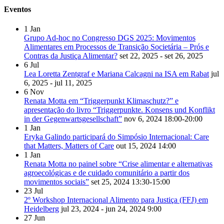
Eventos
1
Jan
Grupo Ad-hoc no Congresso DGS 2025: Movimentos
Alimentares em Processos de Transição Societária – Prós e
Contras da Justiça Alimentar?
set 22, 2025 - set 26, 2025
6
Jul
Lea Loretta Zentgraf e Mariana Calcagni na ISA em Rabat
jul
6, 2025 - jul 11, 2025
6
Nov
Renata Motta em “Triggerpunkt Klimaschutz?” e
apresentação do livro “Triggerpunkte. Konsens und Konflikt
in der Gegenwartsgesellschaft”
nov 6, 2024
18:00-20:00
1
Jan
Eryka Galindo participará do Simpósio Internacional: Care
that Matters, Matters of Care
out 15, 2024
14:00
1
Jan
Renata Motta no painel sobre “Crise alimentar e alternativas
agroecológicas e de cuidado comunitário a partir dos
movimentos sociais”
set 25, 2024
13:30-15:00
23
Jul
2º Workshop Internacional Alimento para Justiça (FFJ) em
Heidelberg
jul 23, 2024 - jun 24, 2024
9:00
27
Jun