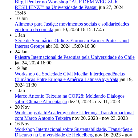
Birgit Peuker no Workshop “AUF DEM WEG ZUR
RESILIENZ?” na Universidade de Passau
jun 27, 2024
15:45
10
Jun
Alimento para Justiça: movimentos sociais e solidariedades
em torno da comida
jun 10, 2024
16:15-17:45
1
Jan
Série de Seminários Online: European Farmer Protests and
Interest Groups
abr 30, 2024
15:00-16:30
24
Jan
Palestra Internacional de Pesquisa pela Universidade do Chile
jan 24, 2024
16:00
19
Jan
Workshop da Sociedade Civil Mecila: Interdependências
Climáticas Entre Europa e América Latina/Abya Yala
jan 19,
2024
11:30
1
Jan
Marco Antonio Teixeira na COP28: Moldando Diálogos
sobre Clima e Alimentação
dez 9, 2023 - dez 11, 2023
20
Nov
Workshops da tdAcademy sobre Liderança Transformacional
com Marco Antonio Teixeira
nov 20, 2023 - nov 23, 2023
16
Nov
Workshop Internacional sobre Sustentabilidade, Transições e
Discurso na Universidade de Heidelberg
nov 16, 2023 - nov