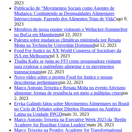
2023
Publicação de “Movimentos Sociais como Agentes de
Mudança: Combatendo as Desigualdades Alimentares
Interseccionais, Fazendo dos Alimentos Teias de Vida”
ago 9,
2023
Membros de nossa equipe visitaram o Weltacker-Sommerfest
no BuGa em Mannheim
jul 22, 2023
Palestra sobre mudanças climáticas ministrada por Renata
Motta na Technische Univertität Dortmund
jul 12, 2023
Food For Justice no XX World Congress of Sociology da
ISA em Melbourne
jul 3, 2023
Thalita Kalix se junta ao FFJ como pesquisadora visitante
para explorar o patrimônio alimentar e os movimentos
transnacionais
jun 22, 2023
Novo vídeo sobre o projeto Food for Justice e nossas
descobertas preliminares
jun 22, 2023
Marco Antonio Teixeira e Renata Motta no evento Ativismo
alimentar: formas de resistência em meio a múltiplas crises
jun
2, 2023
Eryka Galindo falou sobre Movimentos Alimentares no Brasil
no Ciclo de Debates sobre Direitos Humanos na América
Latina na Unidade PPGD
maio 31, 2023
Marco Antonio Teixeira na Executive Week 2023 da ‘Berlin
Academy for Brazilian Union Leaders’
maio 26, 2023
Marco Teixeira na Postdoc Academy for Transformational