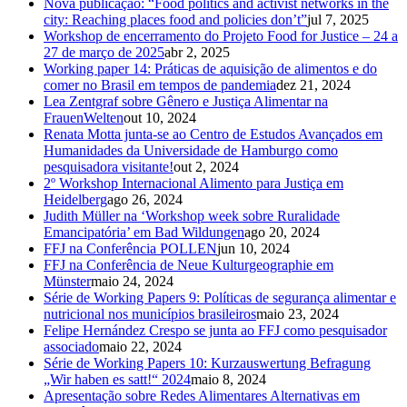
Nova publicação: “Food politics and activist networks in the
city: Reaching places food and policies don’t”
jul 7, 2025
Workshop de encerramento do Projeto Food for Justice – 24 a
27 de março de 2025
abr 2, 2025
Working paper 14: Práticas de aquisição de alimentos e do
comer no Brasil em tempos de pandemia
dez 21, 2024
Lea Zentgraf sobre Gênero e Justiça Alimentar na
FrauenWelten
out 10, 2024
Renata Motta junta-se ao Centro de Estudos Avançados em
Humanidades da Universidade de Hamburgo como
pesquisadora visitante!
out 2, 2024
2º Workshop Internacional Alimento para Justiça em
Heidelberg
ago 26, 2024
Judith Müller na ‘Workshop week sobre Ruralidade
Emancipatória’ em Bad Wildungen
ago 20, 2024
FFJ na Conferência POLLEN
jun 10, 2024
FFJ na Conferência de Neue Kulturgeographie em
Münster
maio 24, 2024
Série de Working Papers 9: Políticas de segurança alimentar e
nutricional nos municípios brasileiros
maio 23, 2024
Felipe Hernández Crespo se junta ao FFJ como pesquisador
associado
maio 22, 2024
Série de Working Papers 10: Kurzauswertung Befragung
„Wir haben es satt!“ 2024
maio 8, 2024
Apresentação sobre Redes Alimentares Alternativas em