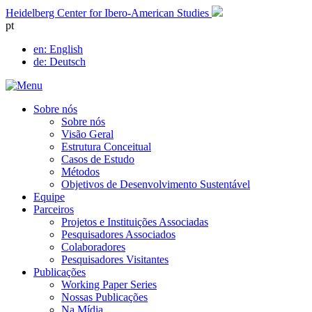
Skip
Heidelberg Center for Ibero-American Studies
to
pt
content
en
: English
de
: Deutsch
Sobre nós
Sobre nós
Visão Geral
Estrutura Conceitual
Casos de Estudo
Métodos
Objetivos de Desenvolvimento Sustentável
Equipe
Parceiros
Projetos e Instituições Associadas
Pesquisadores Associados
Colaboradores
Pesquisadores Visitantes
Publicações
Working Paper Series
Nossas Publicações
Na Mídia