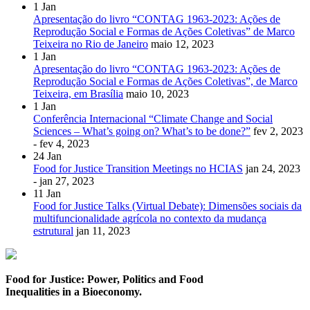
1
Jan
Apresentação do livro “CONTAG 1963-2023: Ações de
Reprodução Social e Formas de Ações Coletivas” de Marco
Teixeira no Rio de Janeiro
maio 12, 2023
1
Jan
Apresentação do livro “CONTAG 1963-2023: Ações de
Reprodução Social e Formas de Ações Coletivas”, de Marco
Teixeira, em Brasília
maio 10, 2023
1
Jan
Conferência Internacional “Climate Change and Social
Sciences – What’s going on? What’s to be done?”
fev 2, 2023
- fev 4, 2023
24
Jan
Food for Justice Transition Meetings no HCIAS
jan 24, 2023
- jan 27, 2023
11
Jan
Food for Justice Talks (Virtual Debate): Dimensões sociais da
multifuncionalidade agrícola no contexto da mudança
estrutural
jan 11, 2023
Food for Justice: Power, Politics and Food
Inequalities in a Bioeconomy.