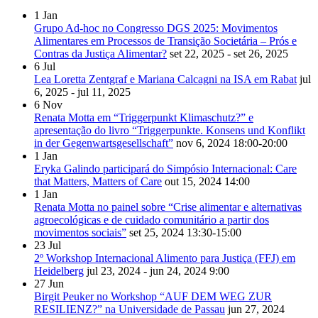
1
Jan
Grupo Ad-hoc no Congresso DGS 2025: Movimentos
Alimentares em Processos de Transição Societária – Prós e
Contras da Justiça Alimentar?
set 22, 2025 - set 26, 2025
6
Jul
Lea Loretta Zentgraf e Mariana Calcagni na ISA em Rabat
jul
6, 2025 - jul 11, 2025
6
Nov
Renata Motta em “Triggerpunkt Klimaschutz?” e
apresentação do livro “Triggerpunkte. Konsens und Konflikt
in der Gegenwartsgesellschaft”
nov 6, 2024
18:00-20:00
1
Jan
Eryka Galindo participará do Simpósio Internacional: Care
that Matters, Matters of Care
out 15, 2024
14:00
1
Jan
Renata Motta no painel sobre “Crise alimentar e alternativas
agroecológicas e de cuidado comunitário a partir dos
movimentos sociais”
set 25, 2024
13:30-15:00
23
Jul
2º Workshop Internacional Alimento para Justiça (FFJ) em
Heidelberg
jul 23, 2024 - jun 24, 2024
9:00
27
Jun
Birgit Peuker no Workshop “AUF DEM WEG ZUR
RESILIENZ?” na Universidade de Passau
jun 27, 2024