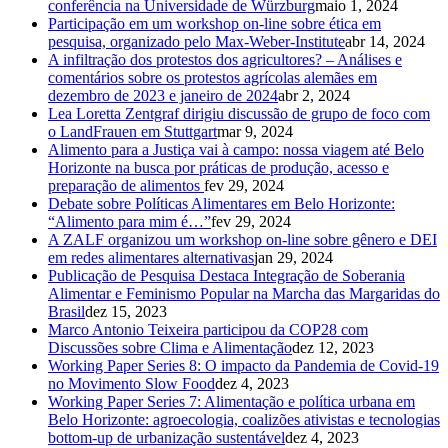
conferência na Universidade de Würzburg
maio 1, 2024
Participação em um workshop on-line sobre ética em
pesquisa, organizado pelo Max-Weber-Institute
abr 14, 2024
A infiltração dos protestos dos agricultores? – Análises e
comentários sobre os protestos agrícolas alemães em
dezembro de 2023 e janeiro de 2024
abr 2, 2024
Lea Loretta Zentgraf dirigiu discussão de grupo de foco com
o LandFrauen em Stuttgart
mar 9, 2024
Alimento para a Justiça vai à campo: nossa viagem até Belo
Horizonte na busca por práticas de produção, acesso e
preparação de alimentos
fev 29, 2024
Debate sobre Políticas Alimentares em Belo Horizonte:
“Alimento para mim é…”
fev 29, 2024
A ZALF organizou um workshop on-line sobre gênero e DEI
em redes alimentares alternativas
jan 29, 2024
Publicação de Pesquisa Destaca Integração de Soberania
Alimentar e Feminismo Popular na Marcha das Margaridas do
Brasil
dez 15, 2023
Marco Antonio Teixeira participou da COP28 com
Discussões sobre Clima e Alimentação
dez 12, 2023
Working Paper Series 8: O impacto da Pandemia de Covid-19
no Movimento Slow Food
dez 4, 2023
Working Paper Series 7: Alimentação e política urbana em
Belo Horizonte: agroecologia, coalizões ativistas e tecnologias
bottom-up de urbanização sustentável
dez 4, 2023