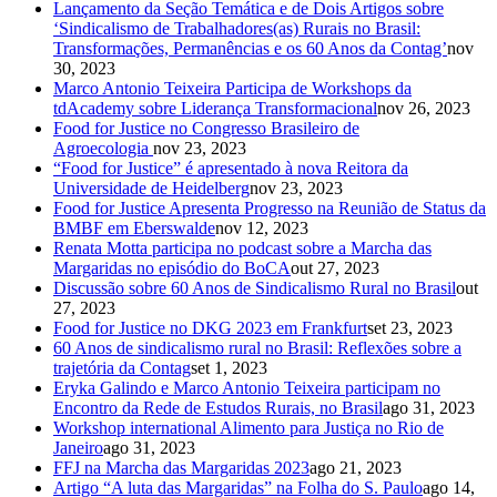
Lançamento da Seção Temática e de Dois Artigos sobre
‘Sindicalismo de Trabalhadores(as) Rurais no Brasil:
Transformações, Permanências e os 60 Anos da Contag’
nov
30, 2023
Marco Antonio Teixeira Participa de Workshops da
tdAcademy sobre Liderança Transformacional
nov 26, 2023
Food for Justice no Congresso Brasileiro de
Agroecologia
nov 23, 2023
“Food for Justice” é apresentado à nova Reitora da
Universidade de Heidelberg
nov 23, 2023
Food for Justice Apresenta Progresso na Reunião de Status da
BMBF em Eberswalde
nov 12, 2023
Renata Motta participa no podcast sobre a Marcha das
Margaridas no episódio do BoCA
out 27, 2023
Discussão sobre 60 Anos de Sindicalismo Rural no Brasil
out
27, 2023
Food for Justice no DKG 2023 em Frankfurt
set 23, 2023
60 Anos de sindicalismo rural no Brasil: Reflexões sobre a
trajetória da Contag
set 1, 2023
Eryka Galindo e Marco Antonio Teixeira participam no
Encontro da Rede de Estudos Rurais, no Brasil
ago 31, 2023
Workshop international Alimento para Justiça no Rio de
Janeiro
ago 31, 2023
FFJ na Marcha das Margaridas 2023
ago 21, 2023
Artigo “A luta das Margaridas” na Folha do S. Paulo
ago 14,