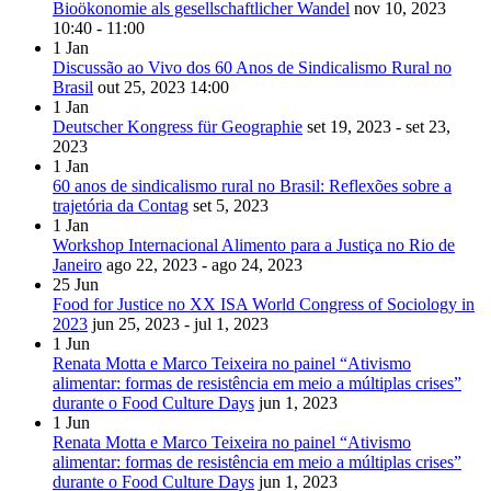
Bioökonomie als gesellschaftlicher Wandel
nov 10, 2023
10:40 - 11:00
1
Jan
Discussão ao Vivo dos 60 Anos de Sindicalismo Rural no
Brasil
out 25, 2023
14:00
1
Jan
Deutscher Kongress für Geographie
set 19, 2023 - set 23,
2023
1
Jan
60 anos de sindicalismo rural no Brasil: Reflexões sobre a
trajetória da Contag
set 5, 2023
1
Jan
Workshop Internacional Alimento para a Justiça no Rio de
Janeiro
ago 22, 2023 - ago 24, 2023
25
Jun
Food for Justice no XX ISA World Congress of Sociology in
2023
jun 25, 2023 - jul 1, 2023
1
Jun
Renata Motta e Marco Teixeira no painel “Ativismo
alimentar: formas de resistência em meio a múltiplas crises”
durante o Food Culture Days
jun 1, 2023
1
Jun
Renata Motta e Marco Teixeira no painel “Ativismo
alimentar: formas de resistência em meio a múltiplas crises”
durante o Food Culture Days
jun 1, 2023