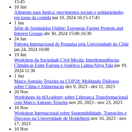
15:45
10
Jun
Alimento para Justiça: movimentos sociais e solidariedades
em torno da comida
jun 10, 2024
16:15-17:45
1
Jan
Série de Seminários Online: European Farmer Protests and
Interest Groups
abr 30, 2024
15:00-16:30
24
Jan
Palestra Internacional de Pesquisa pela Universidade do Chile
jan 24, 2024
16:00
19
Jan
Workshop da Sociedade Civil Mecila: Interdependências
Climáticas Entre Europa e América Latina/Abya Yala
jan 19,
2024
11:30
1
Jan
Marco Antonio Teixeira na COP28: Moldando Diálogos
sobre Clima e Alimentação
dez 9, 2023 - dez 11, 2023
20
Nov
Workshops da tdAcademy sobre Liderança Transformacional
com Marco Antonio Teixeira
nov 20, 2023 - nov 23, 2023
16
Nov
Workshop Internacional sobre Sustentabilidade, Transições e
Discurso na Universidade de Heidelberg
nov 16, 2023 - nov
17, 2023
10
Nov