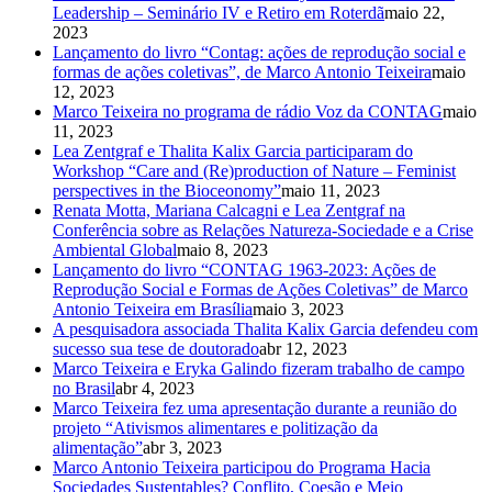
Leadership – Seminário IV e Retiro em Roterdã
maio 22,
2023
Lançamento do livro “Contag: ações de reprodução social e
formas de ações coletivas”, de Marco Antonio Teixeira
maio
12, 2023
Marco Teixeira no programa de rádio Voz da CONTAG
maio
11, 2023
Lea Zentgraf e Thalita Kalix Garcia participaram do
Workshop “Care and (Re)production of Nature – Feminist
perspectives in the Bioceonomy”
maio 11, 2023
Renata Motta, Mariana Calcagni e Lea Zentgraf na
Conferência sobre as Relações Natureza-Sociedade e a Crise
Ambiental Global
maio 8, 2023
Lançamento do livro “CONTAG 1963-2023: Ações de
Reprodução Social e Formas de Ações Coletivas” de Marco
Antonio Teixeira em Brasília
maio 3, 2023
A pesquisadora associada Thalita Kalix Garcia defendeu com
sucesso sua tese de doutorado
abr 12, 2023
Marco Teixeira e Eryka Galindo fizeram trabalho de campo
no Brasil
abr 4, 2023
Marco Teixeira fez uma apresentação durante a reunião do
projeto “Ativismos alimentares e politização da
alimentação”
abr 3, 2023
Marco Antonio Teixeira participou do Programa Hacia
Sociedades Sustentables? Conflito, Coesão e Meio