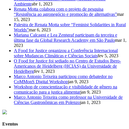
Ambiente
abr 1, 2023
Renata Motta colabora com o projeto de pesquisa
“Resistência ao agronegócio e promoção de alternativas”
mar
15, 2023
Palestra de Renata Motta sobre “Feminist Solidarities in Rural
Worlds”
mar 6, 2023
Mariana Calcagni e Lea Zentgraf participam da terceira e
última fase da Global Research Academy em São Paulo
mar 1,
2023
A Food for Justice organizou a Conferência Internacional
sobre Mudanças Climáticas e Ciências Sociais
fev 5, 2023
O Food for Justice foi sediado no Centro de Estudos Ibero-
Americanos de Heidelberg (HCIAS) da Universidade de
Heidelberg
fev 1, 2023
Marco Antonio Teixeira participou como debatedor no
CoMMonS Digital Workshop
jan 9, 2023
Workshop de conscientização e visibilidade de gênero na
comunicação para a justiça alimentar
jan 9, 2023
Marco Antonio Teixeira como professor na Universidade de
Ciências Gastronômicas em Polenzo
jan 1, 2023
Eventos