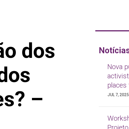
ção dos
Notícia
 dos
o Antonio Teixeira como
Nova pu
essor na Universidade de
activis
cias Gastronômicas em Polenzo
places 
es? –
2023
JUL 7, 2025
Worksh
Projeto