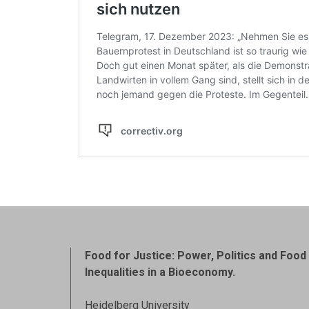
Food for Justice: Power, Politics and Food
Inequalities in a Bioeconomy.
Heidelberg University