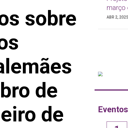
março 
os sobre
ABR 2, 202
os
 alemães
bro de
eiro de
Eventos
Food for Justice Talks