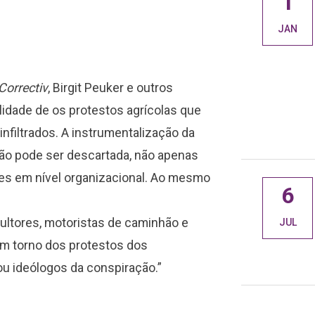
1
(Virtual Debate): Dimensões
JAN
sociais da
multifuncionalidade agrícola
no contexto da mudança
Correctiv
, Birgit Peuker e outros
estrutural
idade de os protestos agrícolas que
JAN 11, 2023
nfiltrados. A instrumentalização da
 não pode ser descartada, não apenas
es em nível organizacional. Ao mesmo
6
cultores, motoristas de caminhão e
JUL
em torno dos protestos dos
ou ideólogos da conspiração.”