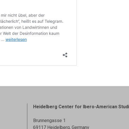
Heidelberg Center for Ibero-American Stud
Brunnengasse 1
69117 Heidelberg, Germany