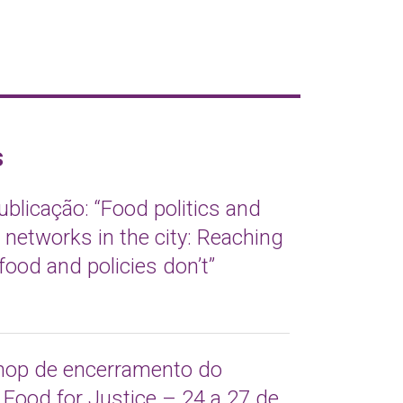
s
blicação: “Food politics and
Working 
t networks in the city: Reaching
aquisiçã
food and policies don’t”
Brasil e
DEZ 21, 2024
op de encerramento do
Lea Zent
 Food for Justice – 24 a 27 de
Alimenta