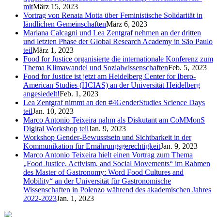
mit
März 15, 2023
Vortrag von Renata Motta über Feministische Solidarität in
ländlichen Gemeinschaften
März 6, 2023
Mariana Calcagni und Lea Zentgraf nehmen an der dritten
und letzten Phase der Global Research Academy in São Paulo
teil
März 1, 2023
Food for Justice organisierte die internationale Konferenz zum
Thema Klimawandel und Sozialwissenschaften
Feb. 5, 2023
Food for Justice ist jetzt am Heidelberg Center for Ibero-
American Studies (HCIAS) an der Universität Heidelberg
angesiedelt!
Feb. 1, 2023
Lea Zentgraf nimmt an den #4GenderStudies Science Days
teil
Jan. 10, 2023
Marco Antonio Teixeira nahm als Diskutant am CoMMonS
Digital Workshop teil
Jan. 9, 2023
Workshop Gender-Bewusstsein und Sichtbarkeit in der
Kommunikation für Ernährungsgerechtigkeit
Jan. 9, 2023
Marco Antonio Teixeira hielt einen Vortrag zum Thema
„Food Justice, Activism, and Social Movements“ im Rahmen
des Master of Gastronomy: Word Food Cultures and
Mobility“ an der Universität für Gastronomische
Wissenschaften in Polenzo während des akademischen Jahres
2022-2023
Jan. 1, 2023