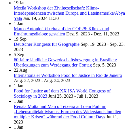
19
Jan
Mecila Workshop der Zivilgesellschaft: Klima-
Interdependenzen zwischen Europa und Lateinamerika/Abya
Yala
Jan. 19, 2024
11:30
1
Jan
Marco Antonio Teixeira auf der COP28: Klima- und
Ernährungsdialoge gestalten
Dez. 9, 2023 - Dez. 11, 2023
19
Sep
Deutscher Kongress für Geographie
Sep. 19, 2023 - Sep. 23,
2023
5
Sep
60 Jahre ländliche Gewerkschaftsbewegung in Brasilien:
Überlegungen zum Werdegang der Contag
Sep. 5, 2023
22
Aug
Internationaler Workshop Food for Justice in Rio de Janeiro
Aug. 22, 2023 - Aug. 24, 2023
1
Jan
Food for Justice auf dem XX ISA World Congress of
Sociology in 2023
Juni 25, 2023 - Juli 1, 2023
1
Jan
Renata Motta und Marco Teixeira auf dem Podium
„Lebensmittelaktivismus: Formen des Widerstands inmitten
multipler Krisen“ während der Food Culture Days
Juni 1,
2023
1
Jan