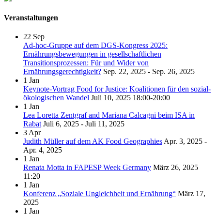
Veranstaltungen
22
Sep
Ad-hoc-Gruppe auf dem DGS-Kongress 2025:
Ernährungsbewegungen in gesellschaftlichen
Transitionsprozessen: Für und Wider von
Ernährungsgerechtigkeit?
Sep. 22, 2025 - Sep. 26, 2025
1
Jan
Keynote-Vortrag Food for Justice: Koalitionen für den sozial-
ökologischen Wandel
Juli 10, 2025
18:00-20:00
1
Jan
Lea Loretta Zentgraf and Mariana Calcagni beim ISA in
Rabat
Juli 6, 2025 - Juli 11, 2025
3
Apr
Judith Müller auf dem AK Food Geographies
Apr. 3, 2025 -
Apr. 4, 2025
1
Jan
Renata Motta in FAPESP Week Germany
März 26, 2025
11:20
1
Jan
Konferenz „Soziale Ungleichheit und Ernährung“
März 17,
2025
1
Jan