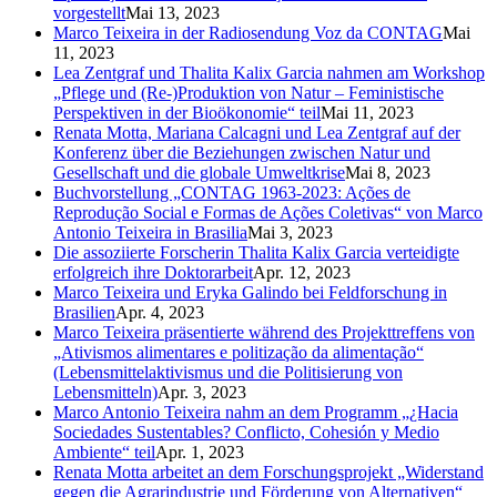
vorgestellt
Mai 13, 2023
Marco Teixeira in der Radiosendung Voz da CONTAG
Mai
11, 2023
Lea Zentgraf und Thalita Kalix Garcia nahmen am Workshop
„Pflege und (Re-)Produktion von Natur – Feministische
Perspektiven in der Bioökonomie“ teil
Mai 11, 2023
Renata Motta, Mariana Calcagni und Lea Zentgraf auf der
Konferenz über die Beziehungen zwischen Natur und
Gesellschaft und die globale Umweltkrise
Mai 8, 2023
Buchvorstellung „CONTAG 1963-2023: Ações de
Reprodução Social e Formas de Ações Coletivas“ von Marco
Antonio Teixeira in Brasilia
Mai 3, 2023
Die assoziierte Forscherin Thalita Kalix Garcia verteidigte
erfolgreich ihre Doktorarbeit
Apr. 12, 2023
Marco Teixeira und Eryka Galindo bei Feldforschung in
Brasilien
Apr. 4, 2023
Marco Teixeira präsentierte während des Projekttreffens von
„Ativismos alimentares e politização da alimentação“
(Lebensmittelaktivismus und die Politisierung von
Lebensmitteln)
Apr. 3, 2023
Marco Antonio Teixeira nahm an dem Programm „¿Hacia
Sociedades Sustentables? Conflicto, Cohesión y Medio
Ambiente“ teil
Apr. 1, 2023
Renata Motta arbeitet an dem Forschungsprojekt „Widerstand
gegen die Agrarindustrie und Förderung von Alternativen“