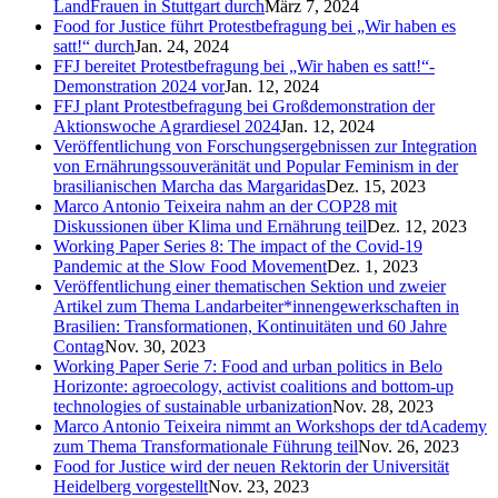
LandFrauen in Stuttgart durch
März 7, 2024
Food for Justice führt Protestbefragung bei „Wir haben es
satt!“ durch
Jan. 24, 2024
FFJ bereitet Protestbefragung bei „Wir haben es satt!“-
Demonstration 2024 vor
Jan. 12, 2024
FFJ plant Protestbefragung bei Großdemonstration der
Aktionswoche Agrardiesel 2024
Jan. 12, 2024
Veröffentlichung von Forschungsergebnissen zur Integration
von Ernährungssouveränität und Popular Feminism in der
brasilianischen Marcha das Margaridas
Dez. 15, 2023
Marco Antonio Teixeira nahm an der COP28 mit
Diskussionen über Klima und Ernährung teil
Dez. 12, 2023
Working Paper Series 8: The impact of the Covid-19
Pandemic at the Slow Food Movement
Dez. 1, 2023
Veröffentlichung einer thematischen Sektion und zweier
Artikel zum Thema Landarbeiter*innengewerkschaften in
Brasilien: Transformationen, Kontinuitäten und 60 Jahre
Contag
Nov. 30, 2023
Working Paper Serie 7: Food and urban politics in Belo
Horizonte: agroecology, activist coalitions and bottom-up
technologies of sustainable urbanization
Nov. 28, 2023
Marco Antonio Teixeira nimmt an Workshops der tdAcademy
zum Thema Transformationale Führung teil
Nov. 26, 2023
Food for Justice wird der neuen Rektorin der Universität
Heidelberg vorgestellt
Nov. 23, 2023