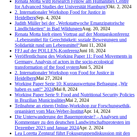
Renata Motta wird Research Fellow am Humanities Centre
for Advanced Studies der Universität Hamburg!
Okt. 2, 2024
2. Internationaler Workshop Food for Justice in
Heidelberg
Sep. 4, 2024
Judith Müller bei der „Werkstattwoche Emanzipatorische
Ländlichkeiten“ in Bad Wildungen
Aug. 20, 2024
Renata Motta hielt einen Vortrag auf der Montagskonferenz
„Lebensmittel für Gerechtigkeit: soziale Bewegungen und
Solidarität rund um Lebensmittel“
Juni 11, 2024
FFJ auf der POLLEN-Konferenz
Juni 10, 2024
Veröffentlichung des Working Paper 11: Food Movements in
Germany. Analysis of actors in the socio-ecological
transformation of the food system
Juni 5, 2024
2. Internationaler Workshop von Food for Justice in
Heidelberg
Mai 27, 2024
Working Paper Serie 10: Kurzauswertung Befragung „Wir
haben es satt!“ 2024
Mai 8, 2024
Working Paper Serie 9: Food and Nutritional Security Policies
in Brazilian Municipalities
Mai 2, 2024
Teilnahme an einem Online-Workshop zur Forschungsethik,
organisiert vom Max-Weber-Institut
Apr. 14, 2024
Die Unterwanderung der Bauernproteste? – Analysen und
Kommentare zu den deutschen Landwirtschaftsprotesten im
Dezember 2023 und Januar 2024
Apr. 2, 2024
Lea Loretta Zentgraf führt Fokusgruppendiskussion mit den