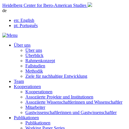
Skip
Heidelberg Center for Ibero-American Studies
to
de
content
en
: English
pt
: Português
Über uns
Über uns
Überblick
Rahmenkonzept
Fallstudien
Methodik
Ziele für nachhaltige Entwicklung
Team
Kooperationen
Kooperationen
Assoziierte Projekte und Institutionen
Assoziierte Wissenschaftlerinnen und Wissenschaftler
Mitarbeiter
Gastwissenschaftlerinnen und Gastwissenschaftler
Publikationen
Publikationen
Working Paper Series