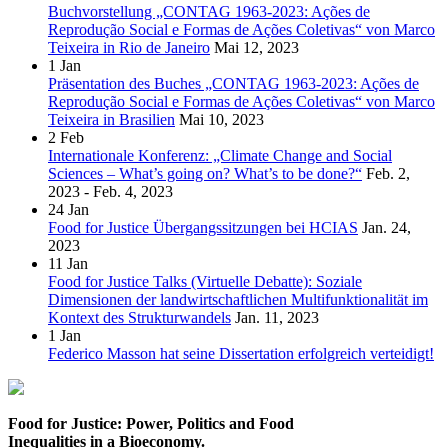
Buchvorstellung „CONTAG 1963-2023: Ações de
Reprodução Social e Formas de Ações Coletivas“ von Marco
Teixeira in Rio de Janeiro
Mai 12, 2023
1
Jan
Präsentation des Buches „CONTAG 1963-2023: Ações de
Reprodução Social e Formas de Ações Coletivas“ von Marco
Teixeira in Brasilien
Mai 10, 2023
2
Feb
Internationale Konferenz: „Climate Change and Social
Sciences – What’s going on? What’s to be done?“
Feb. 2,
2023 - Feb. 4, 2023
24
Jan
Food for Justice Übergangssitzungen bei HCIAS
Jan. 24,
2023
11
Jan
Food for Justice Talks (Virtuelle Debatte): Soziale
Dimensionen der landwirtschaftlichen Multifunktionalität im
Kontext des Strukturwandels
Jan. 11, 2023
1
Jan
Federico Masson hat seine Dissertation erfolgreich verteidigt!
Food for Justice: Power, Politics and Food
Inequalities in a Bioeconomy.