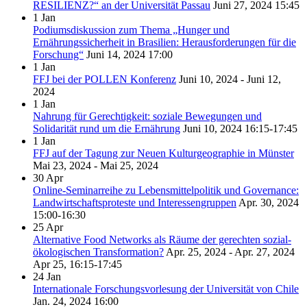
RESILIENZ?“ an der Universität Passau
Juni 27, 2024
15:45
1
Jan
Podiumsdiskussion zum Thema „Hunger und
Ernährungssicherheit in Brasilien: Herausforderungen für die
Forschung“
Juni 14, 2024
17:00
1
Jan
FFJ bei der POLLEN Konferenz
Juni 10, 2024 - Juni 12,
2024
1
Jan
Nahrung für Gerechtigkeit: soziale Bewegungen und
Solidarität rund um die Ernährung
Juni 10, 2024
16:15-17:45
1
Jan
FFJ auf der Tagung zur Neuen Kulturgeographie in Münster
Mai 23, 2024 - Mai 25, 2024
30
Apr
Online-Seminarreihe zu Lebensmittelpolitik und Governance:
Landwirtschaftsproteste und Interessengruppen
Apr. 30, 2024
15:00-16:30
25
Apr
Alternative Food Networks als Räume der gerechten sozial-
ökologischen Transformation?
Apr. 25, 2024 - Apr. 27, 2024
Apr 25, 16:15-17:45
24
Jan
Internationale Forschungsvorlesung der Universität von Chile
Jan. 24, 2024
16:00