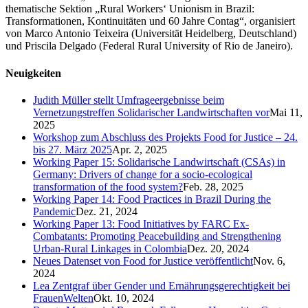
thematische Sektion „Rural Workers‘ Unionism in Brazil:
Transformationen, Kontinuitäten und 60 Jahre Contag“, organisiert
von Marco Antonio Teixeira (Universität Heidelberg, Deutschland)
und Priscila Delgado (Federal Rural University of Rio de Janeiro).
Neuigkeiten
Judith Müller stellt Umfrageergebnisse beim
Vernetzungstreffen Solidarischer Landwirtschaften vor
Mai 11,
2025
Workshop zum Abschluss des Projekts Food for Justice – 24.
bis 27. März 2025
Apr. 2, 2025
Working Paper 15: Solidarische Landwirtschaft (CSAs) in
Germany: Drivers of change for a socio-ecological
transformation of the food system?
Feb. 28, 2025
Working Paper 14: Food Practices in Brazil During the
Pandemic
Dez. 21, 2024
Working Paper 13: Food Initiatives by FARC Ex-
Combatants: Promoting Peacebuilding and Strengthening
Urban-Rural Linkages in Colombia
Dez. 20, 2024
Neues Datenset von Food for Justice veröffentlicht
Nov. 6,
2024
Lea Zentgraf über Gender und Ernährungsgerechtigkeit bei
FrauenWelten
Okt. 10, 2024