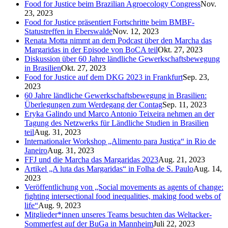
Food for Justice beim Brazilian Agroecology Congress
Nov.
23, 2023
Food for Justice präsentiert Fortschritte beim BMBF-
Statustreffen in Eberswalde
Nov. 12, 2023
Renata Motta nimmt an dem Podcast über den Marcha das
Margaridas in der Episode von BoCA teil
Okt. 27, 2023
Diskussion über 60 Jahre ländliche Gewerkschaftsbewegung
in Brasilien
Okt. 27, 2023
Food for Justice auf dem DKG 2023 in Frankfurt
Sep. 23,
2023
60 Jahre ländliche Gewerkschaftsbewegung in Brasilien:
Überlegungen zum Werdegang der Contag
Sep. 11, 2023
Eryka Galindo und Marco Antonio Teixeira nehmen an der
Tagung des Netzwerks für Ländliche Studien in Brasilien
teil
Aug. 31, 2023
Internationaler Workshop „Alimento para Justiça“ in Rio de
Janeiro
Aug. 31, 2023
FFJ und die Marcha das Margaridas 2023
Aug. 21, 2023
Artikel „A luta das Margaridas“ in Folha de S. Paulo
Aug. 14,
2023
Veröffentlichung von „Social movements as agents of change:
fighting intersectional food inequalities, making food webs of
life“
Aug. 9, 2023
Mitglieder*innen unseres Teams besuchten das Weltacker-
Sommerfest auf der BuGa in Mannheim
Juli 22, 2023