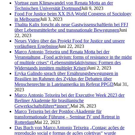
Vortrag zum Klimawandel von Renata Motta an der
Technischen Universität Dortmund
Juli 9, 2023
Food For Justice beim XX ISA World Congress of Sociology
in Melbourne
Juli 3, 2023
Thalita Kalix forscht als neue Gastwissenschaftlerin bei FFJ
über Lebensmittelerbe und transnationale Bewegungen
Juni
22, 2023
Neues Video über das Projekt Food for Justice und unsere
vorläufigen Ergebnisse
Juni 22, 2023
Marco Antonio Teixeira und Renata Motta bei der
Veranstaltung „Food activism: forms of resistance in the midst
of multiple crises“ (Lebensmittelaktivismus: Formen des
Widerstands inmitten multipler Krisen)
Juni 2, 2023
Eryka Galindo sprach über Ernährungsbewegungen in
Brasilien im Rahmen des Zyklus der Debatten über
Menschenrechte in Lateinamerika im Referat PPGD
Mai 31,
2023
Marco Antonio Teixeira bei der Executive Week 2023 der
Berliner Akademie für brasilianische
Gewerkschaftsführer*innen“.
Mai 26, 2023
Marco Teixeira bei der Postdoc-Akademie für
transformationale Führung – Seminar IV und Retreat in
Rotterdam
Mai 22, 2023
Das Buch von Marco Antonio Teixeira „Contag: ações de
reprodução social e formas de ações coletivas“ wurde