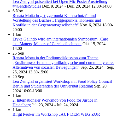
Lea Zentgraf präsentiert bei Open Mic Poster Ausstellung
#4GenderStudies
Dez. 9, 2024 - Dez. 20, 2024
12:30-14:00
6
Nov
Renata Motta in „Triggerpunkt Klimaschutz?“ und
Vorstellung des Buches „Triggerpunkte. Konsens und
Konflikt in der Gegenwartsgesellschaft“
Nov. 6, 2024
18:00-
20:00
1
Jan
Eryka Galindo wird am internationalen Symposium „Care
that Matters, Matters of Care“ teilnehmen.
Okt. 15, 2024
14:00
25
Sep
Renata Motta in der Podiumsdiskussion zum Thema
„Ernährungskrise und agrarökologische und community care-
Alternativen von sozialen Bewegungen“
Sep. 25, 2024 - Sep.
25, 2024
13:30-15:00
20
Sep
Lea Zentgraf organisiert Workshop mit Food Policy Council
Berlin und Studierenden der Universität Reading
Sep. 20,
2024
10:00-13:00
1
Jan
2. Internationaler Workshop von Food for Justice in
Heidelberg
Juli 23, 2024 - Juli 24, 2024
1
Jan
Birgit Peuker im Workshop „AUF DEM WEG ZUR