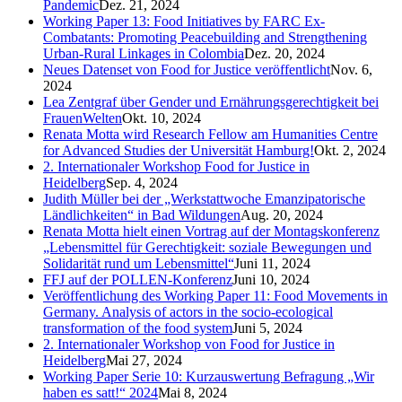
Pandemic
Dez. 21, 2024
Working Paper 13: Food Initiatives by FARC Ex-
Combatants: Promoting Peacebuilding and Strengthening
Urban-Rural Linkages in Colombia
Dez. 20, 2024
Neues Datenset von Food for Justice veröffentlicht
Nov. 6,
2024
Lea Zentgraf über Gender und Ernährungsgerechtigkeit bei
FrauenWelten
Okt. 10, 2024
Renata Motta wird Research Fellow am Humanities Centre
for Advanced Studies der Universität Hamburg!
Okt. 2, 2024
2. Internationaler Workshop Food for Justice in
Heidelberg
Sep. 4, 2024
Judith Müller bei der „Werkstattwoche Emanzipatorische
Ländlichkeiten“ in Bad Wildungen
Aug. 20, 2024
Renata Motta hielt einen Vortrag auf der Montagskonferenz
„Lebensmittel für Gerechtigkeit: soziale Bewegungen und
Solidarität rund um Lebensmittel“
Juni 11, 2024
FFJ auf der POLLEN-Konferenz
Juni 10, 2024
Veröffentlichung des Working Paper 11: Food Movements in
Germany. Analysis of actors in the socio-ecological
transformation of the food system
Juni 5, 2024
2. Internationaler Workshop von Food for Justice in
Heidelberg
Mai 27, 2024
Working Paper Serie 10: Kurzauswertung Befragung „Wir
haben es satt!“ 2024
Mai 8, 2024