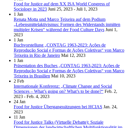
Food for Justice auf dem XX ISA World Congress of
Sociology in 2023
Juni 25, 2023 - Juli 1, 2023
1
Jan
Renata Motta und Marco Teixeira auf dem Podium
„Lebensmittelaktivismus: Formen des Widerstands inmitten
multipler Krisen“ während der Food Culture Days
Juni 1,
2023
1
Jan
Buchvorstellung „CONTAG 1963-2023: Ações de
Reprodução Social e Formas de Ações Coletivas“ von Marco
Teixeira in Rio de Janeiro
Mai 12, 2023
1
Jan
Präsentation des Buches „CONTAG 1963-2023: Ações de
Reprodução Social e Formas de Ações Coletivas“ von Marco
Teixeira in Brasilien
Mai 10, 2023
2
Feb
Internationale Konferenz: „Climate Change and Social
Sciences – What’s going on? What’s to be done?“
Feb. 2,
2023 - Feb. 4, 2023
24
Jan
Food for Justice Übergangssitzungen bei HCIAS
Jan. 24,
2023
11
Jan
Food for Justice Talks (Virtuelle Debatte): Soziale
Dimensionen der landwirtschaftlichen Multifunktionalität im