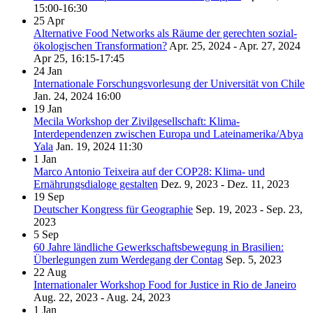
15:00-16:30
25
Apr
Alternative Food Networks als Räume der gerechten sozial-
ökologischen Transformation?
Apr. 25, 2024 - Apr. 27, 2024
Apr 25, 16:15-17:45
24
Jan
Internationale Forschungsvorlesung der Universität von Chile
Jan. 24, 2024
16:00
19
Jan
Mecila Workshop der Zivilgesellschaft: Klima-
Interdependenzen zwischen Europa und Lateinamerika/Abya
Yala
Jan. 19, 2024
11:30
1
Jan
Marco Antonio Teixeira auf der COP28: Klima- und
Ernährungsdialoge gestalten
Dez. 9, 2023 - Dez. 11, 2023
19
Sep
Deutscher Kongress für Geographie
Sep. 19, 2023 - Sep. 23,
2023
5
Sep
60 Jahre ländliche Gewerkschaftsbewegung in Brasilien:
Überlegungen zum Werdegang der Contag
Sep. 5, 2023
22
Aug
Internationaler Workshop Food for Justice in Rio de Janeiro
Aug. 22, 2023 - Aug. 24, 2023
1
Jan