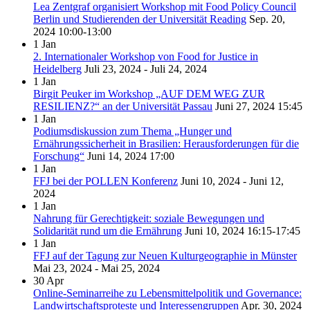
Lea Zentgraf organisiert Workshop mit Food Policy Council
Berlin und Studierenden der Universität Reading
Sep. 20,
2024
10:00-13:00
1
Jan
2. Internationaler Workshop von Food for Justice in
Heidelberg
Juli 23, 2024 - Juli 24, 2024
1
Jan
Birgit Peuker im Workshop „AUF DEM WEG ZUR
RESILIENZ?“ an der Universität Passau
Juni 27, 2024
15:45
1
Jan
Podiumsdiskussion zum Thema „Hunger und
Ernährungssicherheit in Brasilien: Herausforderungen für die
Forschung“
Juni 14, 2024
17:00
1
Jan
FFJ bei der POLLEN Konferenz
Juni 10, 2024 - Juni 12,
2024
1
Jan
Nahrung für Gerechtigkeit: soziale Bewegungen und
Solidarität rund um die Ernährung
Juni 10, 2024
16:15-17:45
1
Jan
FFJ auf der Tagung zur Neuen Kulturgeographie in Münster
Mai 23, 2024 - Mai 25, 2024
30
Apr
Online-Seminarreihe zu Lebensmittelpolitik und Governance:
Landwirtschaftsproteste und Interessengruppen
Apr. 30, 2024