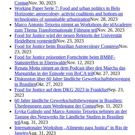
Contag
Nov. 30, 2023
Working Paper Serie 7: Food and urban politics in Belo
Horizonte: agroecology, activist coalitions and bottom-up
technologies of sustainable urbanization
Nov. 28, 2023
Marco Antonio Teixeira nimmt an Workshops der tdAcademy
zum Thema Transformationale Führung teil
Nov. 26, 2023
Food for Justice wird der neuen Rektorin der Universität
Heidelberg vorgestellt
Nov. 23, 2023
Food for Justice beim Brazilian Agroecology Congress
Nov.
23, 2023
Food for Justice präsentiert Fortschritte beim BMBF-
Statustreffen in Eberswalde
Nov. 12, 2023
Renata Motta nimmt an dem Podcast über den Marcha das
Margaridas in der Episode von BoCA teil
Okt. 27, 2023
Diskussion über 60 Jahre ländliche Gewerkschaftsbewegung
in Brasilien
Okt. 27, 2023
Food for Justice auf dem DKG 2023 in Frankfurt
Sep. 23,
2023
60 Jahre ländliche Gewerkschaftsbewegung in Brasilien:
Überlegungen zum Werdegang der Contag
Sep. 11, 2023
Eryka Galindo und Marco Antonio Teixeira nehmen an der
Tagung des Netzwerks für Ländliche Studien in Brasilien
teil
Aug. 31, 2023
Internationaler Workshop „Alimento para Justiça“ in Rio de
Janeiro
Aug. 31, 2023