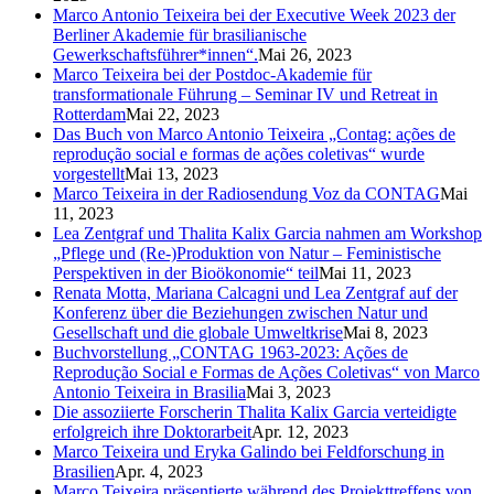
Marco Antonio Teixeira bei der Executive Week 2023 der
Berliner Akademie für brasilianische
Gewerkschaftsführer*innen“.
Mai 26, 2023
Marco Teixeira bei der Postdoc-Akademie für
transformationale Führung – Seminar IV und Retreat in
Rotterdam
Mai 22, 2023
Das Buch von Marco Antonio Teixeira „Contag: ações de
reprodução social e formas de ações coletivas“ wurde
vorgestellt
Mai 13, 2023
Marco Teixeira in der Radiosendung Voz da CONTAG
Mai
11, 2023
Lea Zentgraf und Thalita Kalix Garcia nahmen am Workshop
„Pflege und (Re-)Produktion von Natur – Feministische
Perspektiven in der Bioökonomie“ teil
Mai 11, 2023
Renata Motta, Mariana Calcagni und Lea Zentgraf auf der
Konferenz über die Beziehungen zwischen Natur und
Gesellschaft und die globale Umweltkrise
Mai 8, 2023
Buchvorstellung „CONTAG 1963-2023: Ações de
Reprodução Social e Formas de Ações Coletivas“ von Marco
Antonio Teixeira in Brasilia
Mai 3, 2023
Die assoziierte Forscherin Thalita Kalix Garcia verteidigte
erfolgreich ihre Doktorarbeit
Apr. 12, 2023
Marco Teixeira und Eryka Galindo bei Feldforschung in
Brasilien
Apr. 4, 2023
Marco Teixeira präsentierte während des Projekttreffens von