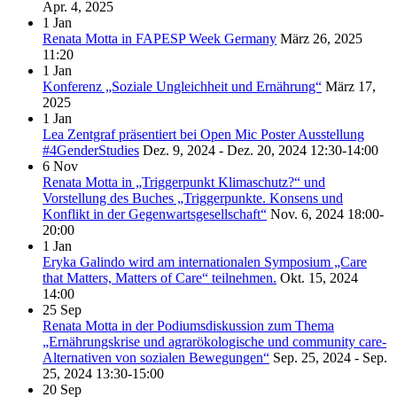
Apr. 4, 2025
1
Jan
Renata Motta in FAPESP Week Germany
März 26, 2025
11:20
1
Jan
Konferenz „Soziale Ungleichheit und Ernährung“
März 17,
2025
1
Jan
Lea Zentgraf präsentiert bei Open Mic Poster Ausstellung
#4GenderStudies
Dez. 9, 2024 - Dez. 20, 2024
12:30-14:00
6
Nov
Renata Motta in „Triggerpunkt Klimaschutz?“ und
Vorstellung des Buches „Triggerpunkte. Konsens und
Konflikt in der Gegenwartsgesellschaft“
Nov. 6, 2024
18:00-
20:00
1
Jan
Eryka Galindo wird am internationalen Symposium „Care
that Matters, Matters of Care“ teilnehmen.
Okt. 15, 2024
14:00
25
Sep
Renata Motta in der Podiumsdiskussion zum Thema
„Ernährungskrise und agrarökologische und community care-
Alternativen von sozialen Bewegungen“
Sep. 25, 2024 - Sep.
25, 2024
13:30-15:00
20
Sep