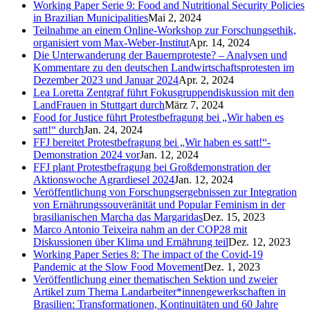
Working Paper Serie 9: Food and Nutritional Security Policies
in Brazilian Municipalities
Mai 2, 2024
Teilnahme an einem Online-Workshop zur Forschungsethik,
organisiert vom Max-Weber-Institut
Apr. 14, 2024
Die Unterwanderung der Bauernproteste? – Analysen und
Kommentare zu den deutschen Landwirtschaftsprotesten im
Dezember 2023 und Januar 2024
Apr. 2, 2024
Lea Loretta Zentgraf führt Fokusgruppendiskussion mit den
LandFrauen in Stuttgart durch
März 7, 2024
Food for Justice führt Protestbefragung bei „Wir haben es
satt!“ durch
Jan. 24, 2024
FFJ bereitet Protestbefragung bei „Wir haben es satt!“-
Demonstration 2024 vor
Jan. 12, 2024
FFJ plant Protestbefragung bei Großdemonstration der
Aktionswoche Agrardiesel 2024
Jan. 12, 2024
Veröffentlichung von Forschungsergebnissen zur Integration
von Ernährungssouveränität und Popular Feminism in der
brasilianischen Marcha das Margaridas
Dez. 15, 2023
Marco Antonio Teixeira nahm an der COP28 mit
Diskussionen über Klima und Ernährung teil
Dez. 12, 2023
Working Paper Series 8: The impact of the Covid-19
Pandemic at the Slow Food Movement
Dez. 1, 2023
Veröffentlichung einer thematischen Sektion und zweier
Artikel zum Thema Landarbeiter*innengewerkschaften in
Brasilien: Transformationen, Kontinuitäten und 60 Jahre