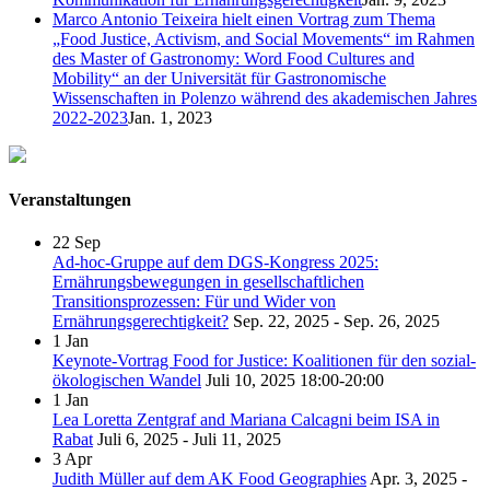
Marco Antonio Teixeira hielt einen Vortrag zum Thema
„Food Justice, Activism, and Social Movements“ im Rahmen
des Master of Gastronomy: Word Food Cultures and
Mobility“ an der Universität für Gastronomische
Wissenschaften in Polenzo während des akademischen Jahres
2022-2023
Jan. 1, 2023
Veranstaltungen
22
Sep
Ad-hoc-Gruppe auf dem DGS-Kongress 2025:
Ernährungsbewegungen in gesellschaftlichen
Transitionsprozessen: Für und Wider von
Ernährungsgerechtigkeit?
Sep. 22, 2025 - Sep. 26, 2025
1
Jan
Keynote-Vortrag Food for Justice: Koalitionen für den sozial-
ökologischen Wandel
Juli 10, 2025
18:00-20:00
1
Jan
Lea Loretta Zentgraf and Mariana Calcagni beim ISA in
Rabat
Juli 6, 2025 - Juli 11, 2025
3
Apr
Judith Müller auf dem AK Food Geographies
Apr. 3, 2025 -