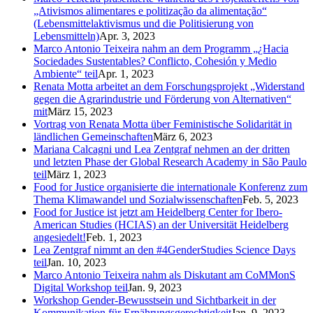
„Ativismos alimentares e politização da alimentação“
(Lebensmittelaktivismus und die Politisierung von
Lebensmitteln)
Apr. 3, 2023
Marco Antonio Teixeira nahm an dem Programm „¿Hacia
Sociedades Sustentables? Conflicto, Cohesión y Medio
Ambiente“ teil
Apr. 1, 2023
Renata Motta arbeitet an dem Forschungsprojekt „Widerstand
gegen die Agrarindustrie und Förderung von Alternativen“
mit
März 15, 2023
Vortrag von Renata Motta über Feministische Solidarität in
ländlichen Gemeinschaften
März 6, 2023
Mariana Calcagni und Lea Zentgraf nehmen an der dritten
und letzten Phase der Global Research Academy in São Paulo
teil
März 1, 2023
Food for Justice organisierte die internationale Konferenz zum
Thema Klimawandel und Sozialwissenschaften
Feb. 5, 2023
Food for Justice ist jetzt am Heidelberg Center for Ibero-
American Studies (HCIAS) an der Universität Heidelberg
angesiedelt!
Feb. 1, 2023
Lea Zentgraf nimmt an den #4GenderStudies Science Days
teil
Jan. 10, 2023
Marco Antonio Teixeira nahm als Diskutant am CoMMonS
Digital Workshop teil
Jan. 9, 2023
Workshop Gender-Bewusstsein und Sichtbarkeit in der
Kommunikation für Ernährungsgerechtigkeit
Jan. 9, 2023