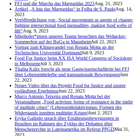
FFJ und die Marcha das Margaridas 2023
Aug. 21, 2023
Artikel „A luta das Margaridas“ in Folha de S. Paulo
Aug. 14,
2023
Veröffentlichung von „Social movements as agents of change:
fighting intersectional food inequalities, making food webs of
life“
Aug. 9, 2023
Mitglieder*innen unseres Teams besuchten das Weltacker-
Sommerfest auf der BuGa in Mannheim
Juli 22, 2023
Vortrag zum Klimawandel von Renata Motta an der
Technischen Universität Dortmund
Juli 9, 2023
Food For Justice beim XX ISA World Congress of Sociology
in Melbourne
Juli 3, 2023
Thalita Kalix forscht als neue Gastwissenschaftlerin bei FFJ
über Lebensmittelerbe und transnationale Bewegungen
Juni
22, 2023
Neues Video über das Projekt Food for Justice und unsere
vorläufigen Ergebnisse
Juni 22, 2023
Marco Antonio Teixeira und Renata Motta bei der
Veranstaltung „Food activism: forms of resistance in the midst
of multiple crises“ (Lebensmittelaktivismus: Formen des
Widerstands inmitten multipler Krisen)
Juni 2, 2023
Eryka Galindo sprach über Ernährungsbewegungen in
Brasilien im Rahmen des Zyklus der Debatten über
Menschenrechte in Lateinamerika im Referat PPGD
Mai 31,
2023