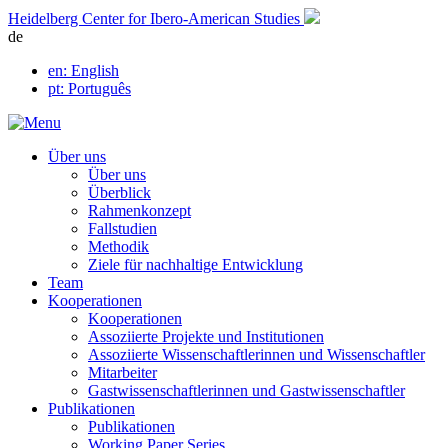
Skip
Heidelberg Center for Ibero-American Studies
to
de
content
en
: English
pt
: Português
Über uns
Über uns
Überblick
Rahmenkonzept
Fallstudien
Methodik
Ziele für nachhaltige Entwicklung
Team
Kooperationen
Kooperationen
Assoziierte Projekte und Institutionen
Assoziierte Wissenschaftlerinnen und Wissenschaftler
Mitarbeiter
Gastwissenschaftlerinnen und Gastwissenschaftler
Publikationen
Publikationen
Working Paper Series