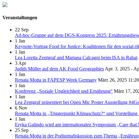
Veranstaltungen
22
Sep
Ad-hoc-Gruppe auf dem DGS-Kongress 2025: Ernährungsbewegun
1
Jan
Keynote-Vortrag Food for Justice: Koalitionen für den sozial-
1
Jan
Lea Loretta Zentgraf and Mariana Calcagni beim ISA in Rabat
3
Apr
Judith Müller auf dem AK Food Geographies
Apr. 3, 2025 - Ap
1
Jan
Renata Motta in FAPESP Week Germany
März 26, 2025
11:20
1
Jan
Konferenz „Soziale Ungleichheit und Ernährung“
März 17, 20
1
Jan
Lea Zentgraf präsentiert bei Open Mic Poster Ausstellung #4G
6
Nov
Renata Motta in „Triggerpunkt Klimaschutz?“ und Vorstellung 
1
Jan
Eryka Galindo wird am internationalen Symposium „Care that M
25
Sep
Renata Motta in der Podiumsdiskussion zum Thema „Ernährung