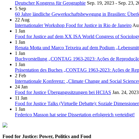
Deutscher Kongress für Geographie
Sep. 19, 2023 - Sep. 23, 
5
Sep
60 Jahre ländliche Gewerkschaftsbewegung in Brasilien: Übe
22
Aug
Internationaler Workshop Food for Justice in Rio de Janeiro
Aug
1
Jan
Food for Justice auf dem XX ISA World Congress of Sociolog
1
Jan
Renata Motta und Marco Teixeira auf dem Podium „Lebensmitte
1
Jan
Buchvorstellung „CONTAG 1963-2023: Ações de Reprodução So
1
Jan
Präsentation des Buches „CONTAG 1963-2023: Ações de Reprod
2
Feb
Internationale Konferenz: „Climate Change and Social Science
24
Jan
Food for Justice Übergangssitzungen bei HCIAS
Jan. 24, 2023
11
Jan
Food for Justice Talks (Virtuelle Debatte): Soziale Dimensione
1
Jan
Federico Masson hat seine Dissertation erfolgreich verteidigt!
Food for Justice: Power, Politics and Food