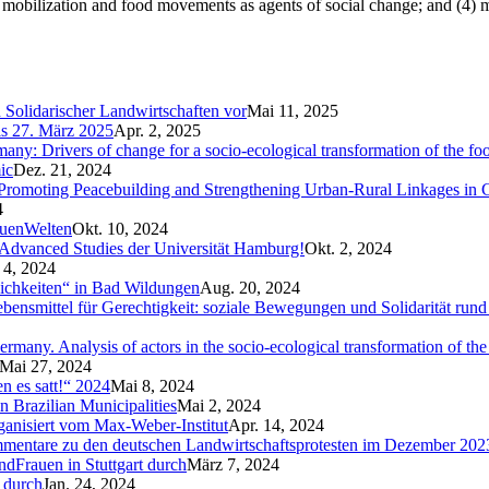
al mobilization and food movements as agents of social change; and (4) 
n Solidarischer Landwirtschaften vor
Mai 11, 2025
is 27. März 2025
Apr. 2, 2025
ny: Drivers of change for a socio-ecological transformation of the fo
ic
Dez. 21, 2024
Promoting Peacebuilding and Strengthening Urban-Rural Linkages in
4
auenWelten
Okt. 10, 2024
 Advanced Studies der Universität Hamburg!
Okt. 2, 2024
 4, 2024
lichkeiten“ in Bad Wildungen
Aug. 20, 2024
bensmittel für Gerechtigkeit: soziale Bewegungen und Solidarität run
any. Analysis of actors in the socio-ecological transformation of the
Mai 27, 2024
 es satt!“ 2024
Mai 8, 2024
n Brazilian Municipalities
Mai 2, 2024
anisiert vom Max-Weber-Institut
Apr. 14, 2024
mentare zu den deutschen Landwirtschaftsprotesten im Dezember 202
ndFrauen in Stuttgart durch
März 7, 2024
“ durch
Jan. 24, 2024