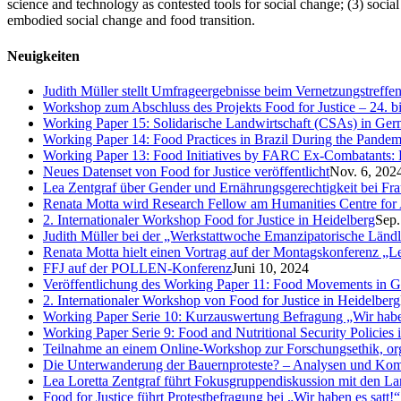
science and technology as contested tools for social change; (3) soci
embodied social change and food transition.
Neuigkeiten
Judith Müller stellt Umfrageergebnisse beim Vernetzungstreffe
Workshop zum Abschluss des Projekts Food for Justice – 24. b
Working Paper 15: Solidarische Landwirtschaft (CSAs) in Germa
Working Paper 14: Food Practices in Brazil During the Pandem
Working Paper 13: Food Initiatives by FARC Ex-Combatants: 
Neues Datenset von Food for Justice veröffentlicht
Nov. 6, 202
Lea Zentgraf über Gender und Ernährungsgerechtigkeit bei Fr
Renata Motta wird Research Fellow am Humanities Centre for
2. Internationaler Workshop Food for Justice in Heidelberg
Sep.
Judith Müller bei der „Werkstattwoche Emanzipatorische Länd
Renata Motta hielt einen Vortrag auf der Montagskonferenz „Le
FFJ auf der POLLEN-Konferenz
Juni 10, 2024
Veröffentlichung des Working Paper 11: Food Movements in Germ
2. Internationaler Workshop von Food for Justice in Heidelberg
Working Paper Serie 10: Kurzauswertung Befragung „Wir haben
Working Paper Serie 9: Food and Nutritional Security Policies i
Teilnahme an einem Online-Workshop zur Forschungsethik, org
Die Unterwanderung der Bauernproteste? – Analysen und Kom
Lea Loretta Zentgraf führt Fokusgruppendiskussion mit den La
Food for Justice führt Protestbefragung bei „Wir haben es satt!