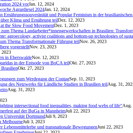
tration 2024 vor
Jan. 12, 2024
swoche Agrardiesel 2024
Jan. 12, 2024
on Ernährungssouveränität und Popular Feminism in der brasilianische
über Klima und Ernährung teil
Dez. 12, 2023
c at the Slow Food Movement
Dez. 1, 2023
el zum Thema Landarbeiter*innengewerkschaften in Brasilien: Transfor
e: agroecology, activist coalitions and bottom-up technologies of sust
um Thema Transformationale Führung teil
Nov. 26, 2023
berg vorgestellt
Nov. 23, 2023
, 2023
fen in Eberswalde
Nov. 12, 2023
aridas in der Episode von BoCA teil
Okt. 27, 2023
Brasilien
Okt. 27, 2023
rlegungen zum Werdegang der Contag
Sep. 11, 2023
g des Netzwerks für Ländliche Studien in Brasilien teil
Aug. 31, 202
eiro
Aug. 31, 2023
2023
hting intersectional food inequalities, making food webs of life“
Aug. 
mmerfest auf der BuGa in Mannheim
Juli 22, 2023
en Universität Dortmund
Juli 9, 2023
in Melbourne
Juli 3, 2023
über Lebensmittelerbe und transnationale Bewegungen
Juni 22, 2023
äufigen Ergebnisse
Juni 22, 2023