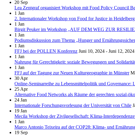
20
Sep
Lea Zentgraf organisiert Workshop mit Food Policy Council Be
1
Jan
2. Internationaler Workshop von Food for Justice in Heidelberg
1
Jan
Birgit Peuker im Workshop „AUF DEM WEG ZUR RESILIENZ?
1
Jan
Podiumsdiskussion zum Thema „Hunger und Ernährungssicherhe
1
Jan
FFJ bei der POLLEN Konferenz
Juni 10, 2024 - Juni 12, 2024
1
Jan
Nahrung für Gerechtigkeit: soziale Bewegungen und Solidaritä
1
Jan
FFJ auf der Tagung zur Neuen Kulturgeographie in Münster
Ma
30
Apr
Online-Seminarreihe zu Lebensmittelpolitik und Governance: L
25
Apr
Alternative Food Networks als Räume der gerechten sozial-ök
24
Jan
Internationale Forschungsvorlesung der Universität von Chile
J
19
Jan
Mecila Workshop der Zivilgesellschaft: Klima-Interdependen
1
Jan
Marco Antonio Teixeira auf der COP28: Klima- und Ernährungs
19
Sep