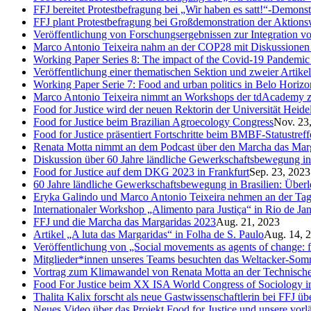
FFJ bereitet Protestbefragung bei „Wir haben es satt!“-Demons
FFJ plant Protestbefragung bei Großdemonstration der Aktion
Veröffentlichung von Forschungsergebnissen zur Integration v
Marco Antonio Teixeira nahm an der COP28 mit Diskussionen 
Working Paper Series 8: The impact of the Covid-19 Pandemi
Veröffentlichung einer thematischen Sektion und zweier Artik
Working Paper Serie 7: Food and urban politics in Belo Horizont
Marco Antonio Teixeira nimmt an Workshops der tdAcademy z
Food for Justice wird der neuen Rektorin der Universität Heidel
Food for Justice beim Brazilian Agroecology Congress
Nov. 23
Food for Justice präsentiert Fortschritte beim BMBF-Statustref
Renata Motta nimmt an dem Podcast über den Marcha das Marg
Diskussion über 60 Jahre ländliche Gewerkschaftsbewegung in 
Food for Justice auf dem DKG 2023 in Frankfurt
Sep. 23, 2023
60 Jahre ländliche Gewerkschaftsbewegung in Brasilien: Übe
Eryka Galindo und Marco Antonio Teixeira nehmen an der Tagun
Internationaler Workshop „Alimento para Justiça“ in Rio de Jan
FFJ und die Marcha das Margaridas 2023
Aug. 21, 2023
Artikel „A luta das Margaridas“ in Folha de S. Paulo
Aug. 14, 
Veröffentlichung von „Social movements as agents of change: fig
Mitglieder*innen unseres Teams besuchten das Weltacker-So
Vortrag zum Klimawandel von Renata Motta an der Technisch
Food For Justice beim XX ISA World Congress of Sociology 
Thalita Kalix forscht als neue Gastwissenschaftlerin bei FFJ 
Neues Video über das Projekt Food for Justice und unsere vorl