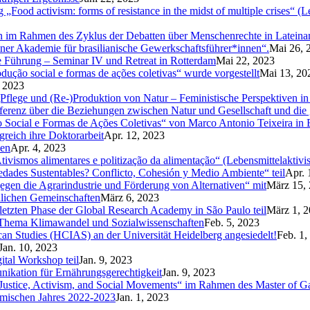
„Food activism: forms of resistance in the midst of multiple crises“ (
n im Rahmen des Zyklus der Debatten über Menschenrechte in Latein
ner Akademie für brasilianische Gewerkschaftsführer*innen“.
Mai 26, 
e Führung – Seminar IV und Retreat in Rotterdam
Mai 22, 2023
ução social e formas de ações coletivas“ wurde vorgestellt
Mai 13, 20
 2023
flege und (Re-)Produktion von Natur – Feministische Perspektiven in
ferenz über die Beziehungen zwischen Natur und Gesellschaft und die
cial e Formas de Ações Coletivas“ von Marco Antonio Teixeira in B
lgreich ihre Doktorarbeit
Apr. 12, 2023
ien
Apr. 4, 2023
tivismos alimentares e politização da alimentação“ (Lebensmittelaktivi
ades Sustentables? Conflicto, Cohesión y Medio Ambiente“ teil
Apr. 
egen die Agrarindustrie und Förderung von Alternativen“ mit
März 15,
ndlichen Gemeinschaften
März 6, 2023
letzten Phase der Global Research Academy in São Paulo teil
März 1, 
um Thema Klimawandel und Sozialwissenschaften
Feb. 5, 2023
ican Studies (HCIAS) an der Universität Heidelberg angesiedelt!
Feb. 1,
Jan. 10, 2023
tal Workshop teil
Jan. 9, 2023
ikation für Ernährungsgerechtigkeit
Jan. 9, 2023
Justice, Activism, and Social Movements“ im Rahmen des Master of Ga
emischen Jahres 2022-2023
Jan. 1, 2023