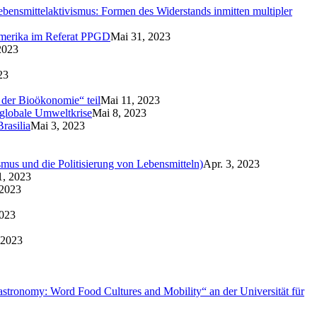
Lebensmittelaktivismus: Formen des Widerstands inmitten multipler
amerika im Referat PPGD
Mai 31, 2023
2023
23
 der Bioökonomie“ teil
Mai 11, 2023
 globale Umweltkrise
Mai 8, 2023
rasilia
Mai 3, 2023
smus und die Politisierung von Lebensmitteln)
Apr. 3, 2023
1, 2023
 2023
2023
 2023
stronomy: Word Food Cultures and Mobility“ an der Universität für