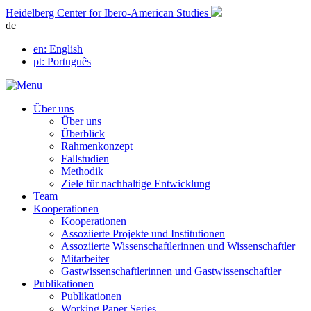
Skip
Heidelberg Center for Ibero-American Studies
to
de
content
en
: English
pt
: Português
Über uns
Über uns
Überblick
Rahmenkonzept
Fallstudien
Methodik
Ziele für nachhaltige Entwicklung
Team
Kooperationen
Kooperationen
Assoziierte Projekte und Institutionen
Assoziierte Wissenschaftlerinnen und Wissenschaftler
Mitarbeiter
Gastwissenschaftlerinnen und Gastwissenschaftler
Publikationen
Publikationen
Working Paper Series