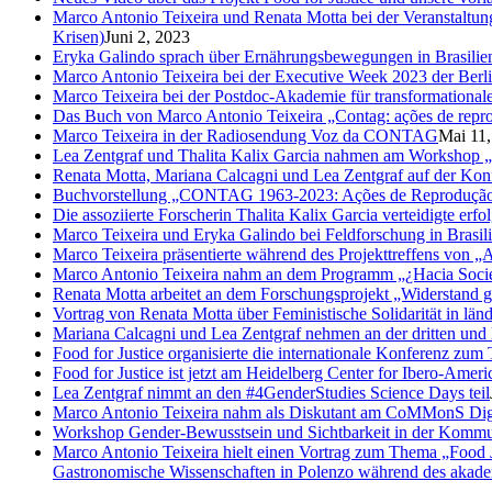
Marco Antonio Teixeira und Renata Motta bei der Veranstaltung 
Krisen)
Juni 2, 2023
Eryka Galindo sprach über Ernährungsbewegungen in Brasilie
Marco Antonio Teixeira bei der Executive Week 2023 der Berli
Marco Teixeira bei der Postdoc-Akademie für transformational
Das Buch von Marco Antonio Teixeira „Contag: ações de reprod
Marco Teixeira in der Radiosendung Voz da CONTAG
Mai 11,
Lea Zentgraf und Thalita Kalix Garcia nahmen am Workshop „P
Renata Motta, Mariana Calcagni und Lea Zentgraf auf der Kon
Buchvorstellung „CONTAG 1963-2023: Ações de Reprodução So
Die assoziierte Forscherin Thalita Kalix Garcia verteidigte erfo
Marco Teixeira und Eryka Galindo bei Feldforschung in Brasil
Marco Teixeira präsentierte während des Projekttreffens von „A
Marco Antonio Teixeira nahm an dem Programm „¿Hacia Socied
Renata Motta arbeitet an dem Forschungsprojekt „Widerstand g
Vortrag von Renata Motta über Feministische Solidarität in lä
Mariana Calcagni und Lea Zentgraf nehmen an der dritten und 
Food for Justice organisierte die internationale Konferenz z
Food for Justice ist jetzt am Heidelberg Center for Ibero-Amer
Lea Zentgraf nimmt an den #4GenderStudies Science Days teil
Marco Antonio Teixeira nahm als Diskutant am CoMMonS Digi
Workshop Gender-Bewusstsein und Sichtbarkeit in der Kommun
Marco Antonio Teixeira hielt einen Vortrag zum Thema „Food 
Gastronomische Wissenschaften in Polenzo während des akad